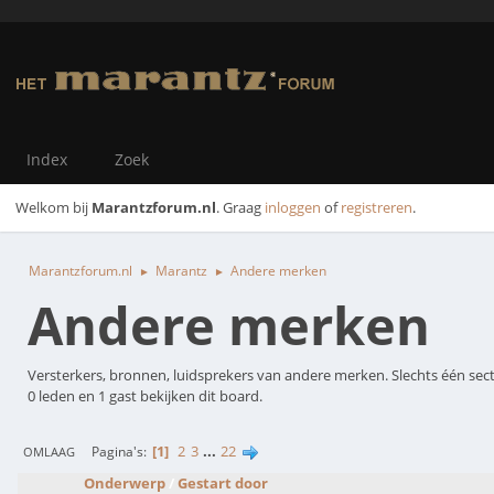
Index
Zoek
Welkom bij
Marantzforum.nl
. Graag
inloggen
of
registreren
.
Marantzforum.nl
Marantz
Andere merken
►
►
Andere merken
Versterkers, bronnen, luidsprekers van andere merken. Slechts één sect
0 leden en 1 gast bekijken dit board.
1
2
3
...
22
Pagina's
OMLAAG
Onderwerp
/
Gestart door