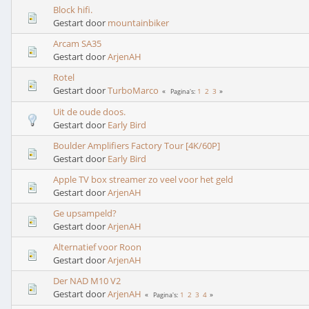
Block hifi.
Gestart door
mountainbiker
Arcam SA35
Gestart door
ArjenAH
Rotel
Gestart door
TurboMarco
1
2
3
Pagina's
Uit de oude doos.
Gestart door
Early Bird
Boulder Amplifiers Factory Tour [4K/60P]
Gestart door
Early Bird
Apple TV box streamer zo veel voor het geld
Gestart door
ArjenAH
Ge upsampeld?
Gestart door
ArjenAH
Alternatief voor Roon
Gestart door
ArjenAH
Der NAD M10 V2
Gestart door
ArjenAH
1
2
3
4
Pagina's