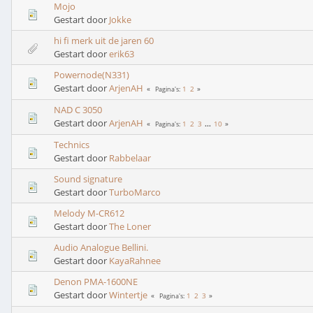
Mojo
Gestart door
Jokke
hi fi merk uit de jaren 60
Gestart door
erik63
Powernode(N331)
Gestart door
ArjenAH
1
2
Pagina's
NAD C 3050
Gestart door
ArjenAH
1
2
3
...
10
Pagina's
Technics
Gestart door
Rabbelaar
Sound signature
Gestart door
TurboMarco
Melody M-CR612
Gestart door
The Loner
Audio Analogue Bellini.
Gestart door
KayaRahnee
Denon PMA-1600NE
Gestart door
Wintertje
1
2
3
Pagina's