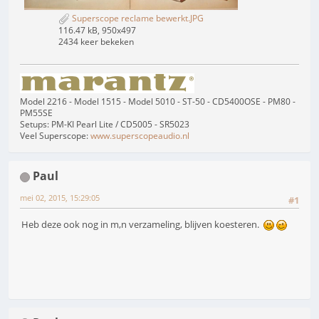
Superscope reclame bewerkt.JPG
116.47 kB, 950x497
2434 keer bekeken
Model 2216 - Model 1515 - Model 5010 - ST-50 - CD5400OSE - PM80 -
PM55SE
Setups: PM-KI Pearl Lite / CD5005 - SR5023
Veel Superscope:
www.superscopeaudio.nl
Paul
mei 02, 2015, 15:29:05
#1
Heb deze ook nog in m,n verzameling, blijven koesteren.