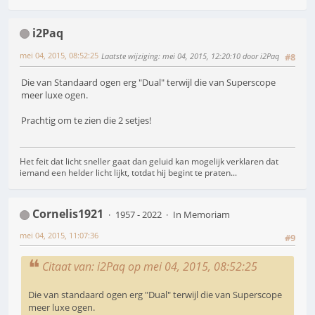
i2Paq
mei 04, 2015, 08:52:25
Laatste wijziging
: mei 04, 2015, 12:20:10 door i2Paq
#8
Die van Standaard ogen erg "Dual" terwijl die van Superscope
meer luxe ogen.
Prachtig om te zien die 2 setjes!
Het feit dat licht sneller gaat dan geluid kan mogelijk verklaren dat
iemand een helder licht lijkt, totdat hij begint te praten...
Cornelis1921
1957 - 2022
In Memoriam
mei 04, 2015, 11:07:36
#9
Citaat van: i2Paq op mei 04, 2015, 08:52:25
Die van standaard ogen erg "Dual" terwijl die van Superscope
meer luxe ogen.