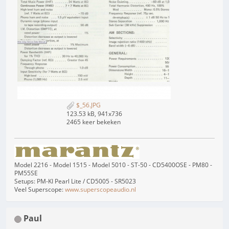
$_56.JPG
123.53 kB, 941x736
2465 keer bekeken
Model 2216 - Model 1515 - Model 5010 - ST-50 - CD5400OSE - PM80 -
PM55SE
Setups: PM-KI Pearl Lite / CD5005 - SR5023
Veel Superscope:
www.superscopeaudio.nl
Paul