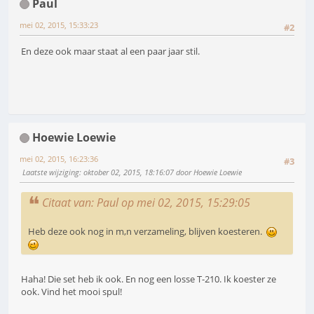
Paul
mei 02, 2015, 15:33:23
#2
En deze ook maar staat al een paar jaar stil.
Hoewie Loewie
mei 02, 2015, 16:23:36
#3
Laatste wijziging
: oktober 02, 2015, 18:16:07 door Hoewie Loewie
Citaat van: Paul op mei 02, 2015, 15:29:05
Heb deze ook nog in m,n verzameling, blijven koesteren.
Haha! Die set heb ik ook. En nog een losse T-210. Ik koester ze
ook. Vind het mooi spul!