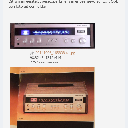
Dit is mijn eerste Superscope. En er zijn er veel gevolgd........... Ook
een foto uit een folder.
20141006_165838 bij.jpg
98.32 kB, 1312x414
2257 keer bekeken