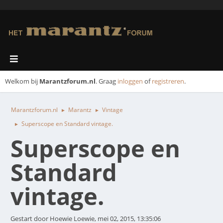
Welkom bij
Marantzforum.nl
. Graag
inloggen
of
registreren
.
Marantzforum.nl
Marantz
Vintage
►
►
Superscope en Standard vintage.
►
Superscope en
Standard
vintage.
Gestart door Hoewie Loewie, mei 02, 2015, 13:35:06