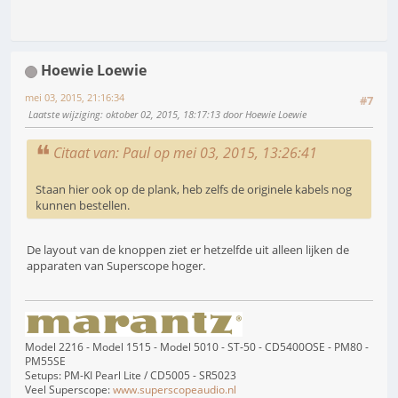
Hoewie Loewie
mei 03, 2015, 21:16:34
#7
Laatste wijziging
: oktober 02, 2015, 18:17:13 door Hoewie Loewie
Citaat van: Paul op mei 03, 2015, 13:26:41
Staan hier ook op de plank, heb zelfs de originele kabels nog
kunnen bestellen.
De layout van de knoppen ziet er hetzelfde uit alleen lijken de
apparaten van Superscope hoger.
Model 2216 - Model 1515 - Model 5010 - ST-50 - CD5400OSE - PM80 -
PM55SE
Setups: PM-KI Pearl Lite / CD5005 - SR5023
Veel Superscope:
www.superscopeaudio.nl