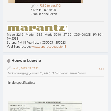
tn_R330 folder.JPG
61.96 kB, 800x600
2286 keer bekeken
Model 2216 - Model 1515 - Model 5010 - ST-50 - CD5400OSE - PM80 -
PM55SE
Setups: PM-KI Pearl Lite / CD5005 - SR5023
Veel Superscope:
www.superscopeaudio.nl
Hoewie Loewie
mei 04, 2015, 21:17:22
#13
Laatste wijziging
: februari 19, 2021, 11:58:35 door Hoewie Loewie
En de specificaties: