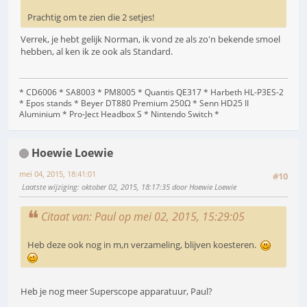
Prachtig om te zien die 2 setjes!
Verrek, je hebt gelijk Norman, ik vond ze als zo'n bekende smoel
hebben, al ken ik ze ook als Standard.
* CD6006 * SA8003 * PM8005 * Quantis QE317 * Harbeth HL-P3ES-2
* Epos stands * Beyer DT880 Premium 250Ω * Senn HD25 II
Aluminium * Pro-Ject Headbox S * Nintendo Switch *
Hoewie Loewie
mei 04, 2015, 18:41:01
#10
Laatste wijziging
: oktober 02, 2015, 18:17:35 door Hoewie Loewie
Citaat van: Paul op mei 02, 2015, 15:29:05
Heb deze ook nog in m,n verzameling, blijven koesteren.
Heb je nog meer Superscope apparatuur, Paul?