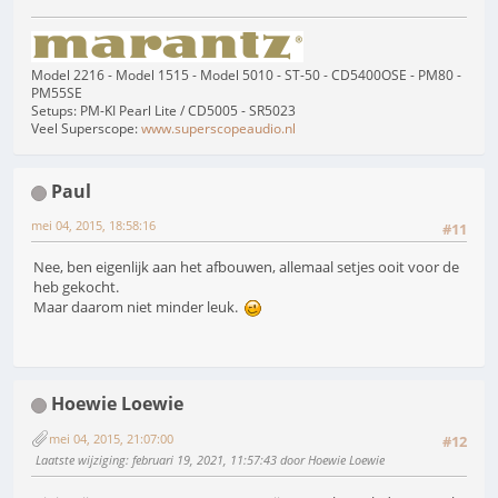
Model 2216 - Model 1515 - Model 5010 - ST-50 - CD5400OSE - PM80 -
PM55SE
Setups: PM-KI Pearl Lite / CD5005 - SR5023
Veel Superscope:
www.superscopeaudio.nl
Paul
mei 04, 2015, 18:58:16
#11
Nee, ben eigenlijk aan het afbouwen, allemaal setjes ooit voor de
heb gekocht.
Maar daarom niet minder leuk.
Hoewie Loewie
mei 04, 2015, 21:07:00
#12
Laatste wijziging
: februari 19, 2021, 11:57:43 door Hoewie Loewie