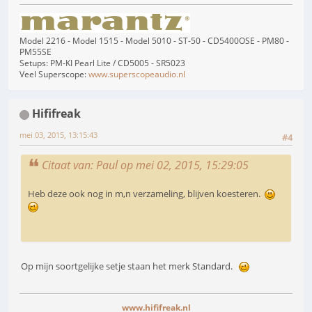
Model 2216 - Model 1515 - Model 5010 - ST-50 - CD5400OSE - PM80 -
PM55SE
Setups: PM-KI Pearl Lite / CD5005 - SR5023
Veel Superscope:
www.superscopeaudio.nl
Hififreak
mei 03, 2015, 13:15:43
#4
Citaat van: Paul op mei 02, 2015, 15:29:05
Heb deze ook nog in m,n verzameling, blijven koesteren.
Op mijn soortgelijke setje staan het merk Standard.
www.hififreak.nl