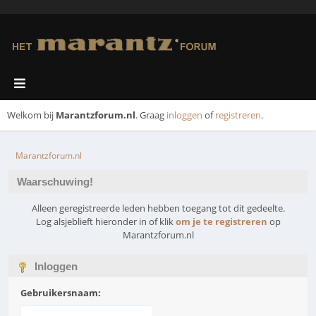
Welkom bij
Marantzforum.nl
. Graag
inloggen
of
registreren
.
Marantzforum.nl
Waarschuwing!
Alleen geregistreerde leden hebben toegang tot dit gedeelte.
Log alsjeblieft hieronder in of klik
om je te registreren
op
Marantzforum.nl
Inloggen
Gebruikersnaam: