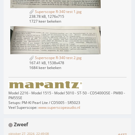
Superscope R-340 test 1.jpg
238.78 kB, 1276x715
1727 keer bekeken
Superscope R-340 test 2.jpg
167.41 kB, 1538x478
1684 keer bekeken
Model 2216 - Model 1515 - Model 5010 - ST-50 - CD5400OSE - PM80 -
PM55SE
Setups: PM-KI Pearl Lite / CD5005 - SR5023
Veel Superscope:
www.superscopeaudio.nl
Zweef
oktober 27, 2024, 22:49:08
#437