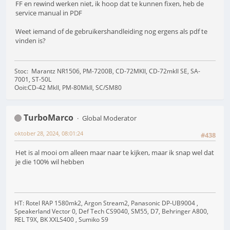
FF en rewind werken niet, ik hoop dat te kunnen fixen, heb de
service manual in PDF
Weet iemand of de gebruikershandleiding nog ergens als pdf te
vinden is?
Stoc: Marantz NR1506, PM-7200B, CD-72MKII, CD-72mkII SE, SA-
7001, ST-50L
Ooit:CD-42 MkII, PM-80MkII, SC/SM80
TurboMarco
Global Moderator
oktober 28, 2024, 08:01:24
#438
Het is al mooi om alleen maar naar te kijken, maar ik snap wel dat
je die 100% wil hebben
HT: Rotel RAP 1580mk2, Argon Stream2, Panasonic DP-UB9004 ,
Speakerland Vector 0, Def Tech CS9040, SM55, D7, Behringer A800,
REL T9X, BK XXLS400 , Sumiko S9