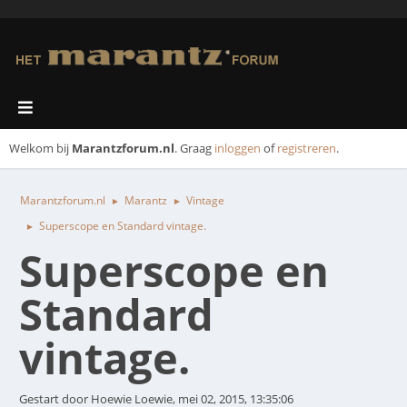
Welkom bij
Marantzforum.nl
. Graag
inloggen
of
registreren
.
Marantzforum.nl
Marantz
Vintage
►
►
Superscope en Standard vintage.
►
Superscope en
Standard
vintage.
Gestart door Hoewie Loewie, mei 02, 2015, 13:35:06