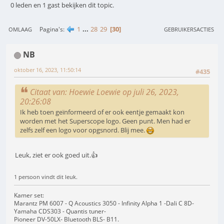
0 leden en 1 gast bekijken dit topic.
1
...
28
29
30
Pagina's
OMLAAG
GEBRUIKERSACTIES
NB
oktober 16, 2023, 11:50:14
#435
Citaat van: Hoewie Loewie op juli 26, 2023,
20:26:08
Ik heb toen geïnformeerd of er ook eentje gemaakt kon
worden met het Superscope logo. Geen punt. Men had er
zelfs zelf een logo voor opgsnord. Blij mee.
Leuk, ziet er ook goed uit.👍
1 persoon vindt dit leuk.
Kamer set:
Marantz PM 6007 - Q Acoustics 3050 - Infinity Alpha 1 -Dali C 8D-
Yamaha CDS303 - Quantis tuner-
Pioneer DV-50LX- Bluetooth BLS- B11.