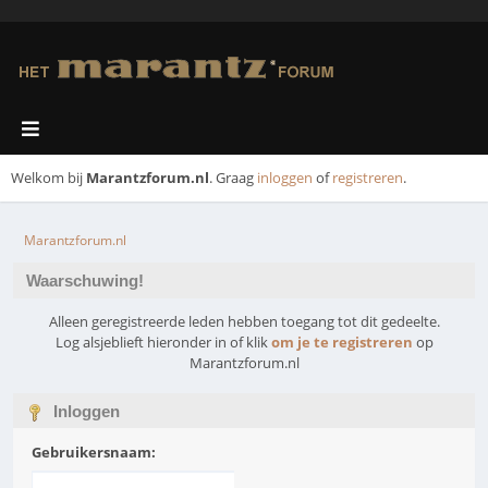
Welkom bij
Marantzforum.nl
. Graag
inloggen
of
registreren
.
Marantzforum.nl
Waarschuwing!
Alleen geregistreerde leden hebben toegang tot dit gedeelte.
Log alsjeblieft hieronder in of klik
om je te registreren
op
Marantzforum.nl
Inloggen
Gebruikersnaam: