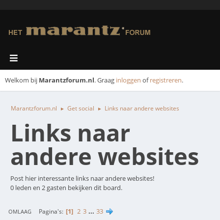
Welkom bij
Marantzforum.nl
. Graag
inloggen
of
registreren
.
Marantzforum.nl
Get social
Links naar andere websites
►
►
Links naar
andere websites
Post hier interessante links naar andere websites!
0 leden en 2 gasten bekijken dit board.
1
2
3
...
33
Pagina's
OMLAAG