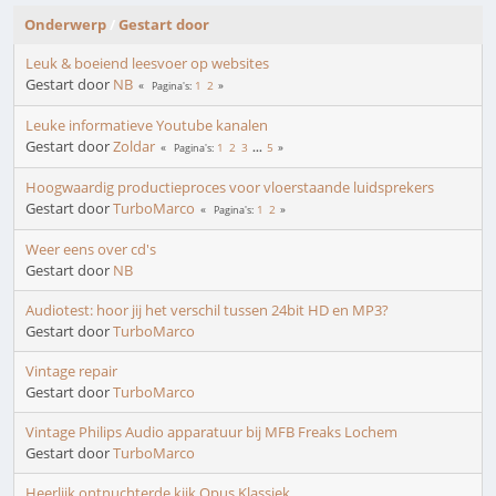
Onderwerp
/
Gestart door
Leuk & boeiend leesvoer op websites
Gestart door
NB
1
2
Pagina's
Leuke informatieve Youtube kanalen
Gestart door
Zoldar
1
2
3
...
5
Pagina's
Hoogwaardig productieproces voor vloerstaande luidsprekers
Gestart door
TurboMarco
1
2
Pagina's
Weer eens over cd's
Gestart door
NB
Audiotest: hoor jij het verschil tussen 24bit HD en MP3?
Gestart door
TurboMarco
Vintage repair
Gestart door
TurboMarco
Vintage Philips Audio apparatuur bij MFB Freaks Lochem
Gestart door
TurboMarco
Heerlijk ontnuchterde kijk Opus Klassiek