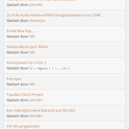
Gestart door
JohnWx
2x Polk Audio Reserve R900 Hoogtespeakers voor 299€.
Gestart door
dmeerpa
Einde Blue Ray.....
Gestart door
NB
Nieuw album Jack White
Gestart door
NB
Marktplaats tip's Part 2
Gestart door
lo
1
2
3
...
234
Pagina's
Pop quiz
Gestart door
NB
Tapeless Deck Project
Gestart door
JohnWx
Een hele bijzondere Marantz pm 80 mkII
Gestart door
JohnWx
PM 80 aangeboden