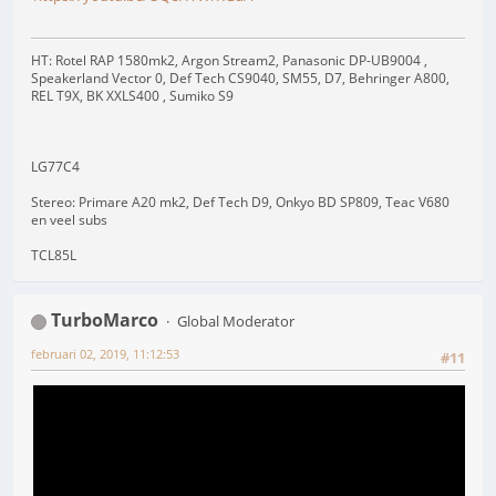
HT: Rotel RAP 1580mk2, Argon Stream2, Panasonic DP-UB9004 ,
Speakerland Vector 0, Def Tech CS9040, SM55, D7, Behringer A800,
REL T9X, BK XXLS400 , Sumiko S9
LG77C4
Stereo: Primare A20 mk2, Def Tech D9, Onkyo BD SP809, Teac V680
en veel subs
TCL85L
TurboMarco
Global Moderator
februari 02, 2019, 11:12:53
#11