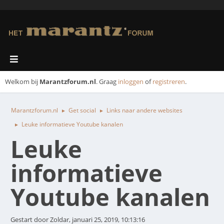
Welkom bij
Marantzforum.nl
. Graag
inloggen
of
registreren
.
Marantzforum.nl
Get social
Links naar andere websites
►
►
Leuke informatieve Youtube kanalen
►
Leuke
informatieve
Youtube kanalen
Gestart door Zoldar, januari 25, 2019, 10:13:16