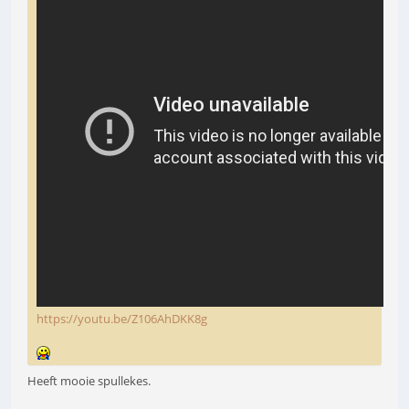
https://youtu.be/Z106AhDKK8g
Heeft mooie spullekes.