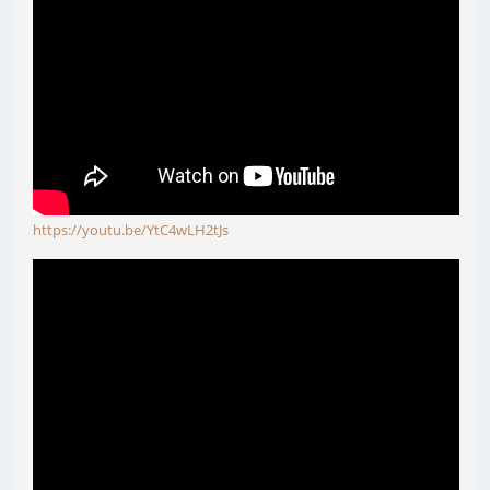
https://youtu.be/YtC4wLH2tJs