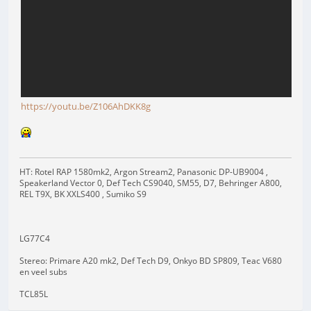
https://youtu.be/Z106AhDKK8g
HT: Rotel RAP 1580mk2, Argon Stream2, Panasonic DP-UB9004 ,
Speakerland Vector 0, Def Tech CS9040, SM55, D7, Behringer A800,
REL T9X, BK XXLS400 , Sumiko S9
LG77C4
Stereo: Primare A20 mk2, Def Tech D9, Onkyo BD SP809, Teac V680
en veel subs
TCL85L