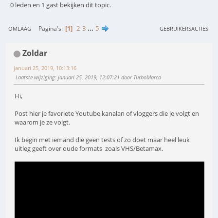
0 leden en 1 gast bekijken dit topic.
1
2
3
...
5
Pagina's
OMLAAG
GEBRUIKERSACTIES
Zoldar
januari 25, 2019, 10:13:16
Laatste wijziging
: januari 25, 2019, 12:07:21 door TurboMarco
Hi,
Post hier je favoriete Youtube kanalan of vloggers die je volgt en
waarom je ze volgt.
Ik begin met iemand die geen tests of zo doet maar heel leuk
uitleg geeft over oude formats zoals VHS/Betamax.