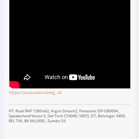
https://youtu.be/xo2xkjJ_-zk
HT: Rotel RAP 1580mk2, Argon Stream2, Panasonic DP-UB9004 ,
Speakerland Vector 0, Def Tech CS9040, SM55, D7, Behringer A800,
REL T9X, BK XXLS400 , Sumiko S9