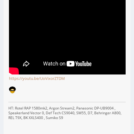
https://youtu.be/UoVixorZTDM
HT: Rotel RAP 1580mk2, Argon Stream2, Panasonic DP-UB9004 ,
Speakerland Vector 0, Def Tech CS9040, SM55, D7, Behringer A800,
REL T9X, BK XXLS400 , Sumiko S9