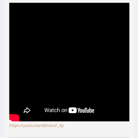
https://youtu.be/4DtUxoF_AjI