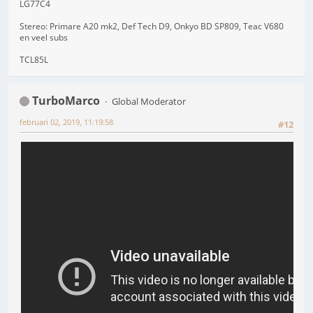
LG77C4
Stereo: Primare A20 mk2, Def Tech D9, Onkyo BD SP809, Teac V680
en veel subs
TCL85L
TurboMarco
Global Moderator
februari 02, 2019, 11:19:58
#12