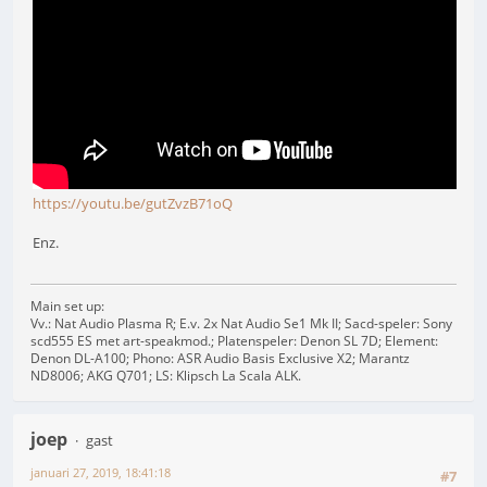
https://youtu.be/gutZvzB71oQ
Enz.
Main set up:
Vv.: Nat Audio Plasma R; E.v. 2x Nat Audio Se1 Mk II; Sacd-speler: Sony
scd555 ES met art-speakmod.; Platenspeler: Denon SL 7D; Element:
Denon DL-A100; Phono: ASR Audio Basis Exclusive X2; Marantz
ND8006; AKG Q701; LS: Klipsch La Scala ALK.
joep
gast
januari 27, 2019, 18:41:18
#7