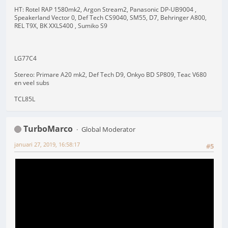
HT: Rotel RAP 1580mk2, Argon Stream2, Panasonic DP-UB9004 ,
Speakerland Vector 0, Def Tech CS9040, SM55, D7, Behringer A800,
REL T9X, BK XXLS400 , Sumiko S9
LG77C4
Stereo: Primare A20 mk2, Def Tech D9, Onkyo BD SP809, Teac V680
en veel subs
TCL85L
TurboMarco
Global Moderator
januari 27, 2019, 16:58:17
#5