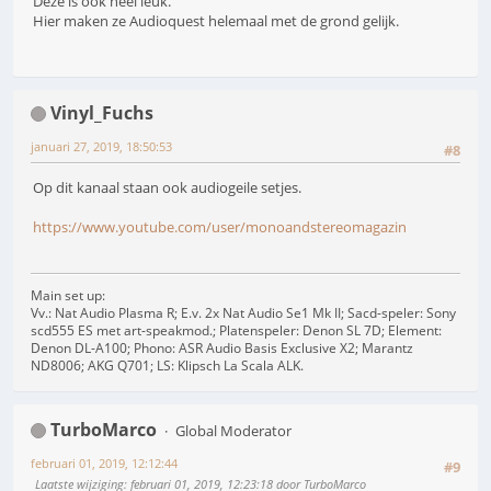
Deze is ook heel leuk.
Hier maken ze Audioquest helemaal met de grond gelijk.
Vinyl_Fuchs
januari 27, 2019, 18:50:53
#8
Op dit kanaal staan ook audiogeile setjes.
https://www.youtube.com/user/monoandstereomagazin
Main set up:
Vv.: Nat Audio Plasma R; E.v. 2x Nat Audio Se1 Mk II; Sacd-speler: Sony
scd555 ES met art-speakmod.; Platenspeler: Denon SL 7D; Element:
Denon DL-A100; Phono: ASR Audio Basis Exclusive X2; Marantz
ND8006; AKG Q701; LS: Klipsch La Scala ALK.
TurboMarco
Global Moderator
februari 01, 2019, 12:12:44
#9
Laatste wijziging
: februari 01, 2019, 12:23:18 door TurboMarco