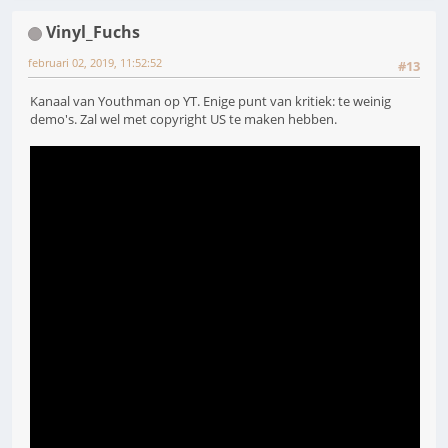
Vinyl_Fuchs
februari 02, 2019, 11:52:52
#13
Kanaal van Youthman op YT. Enige punt van kritiek: te weinig
demo's. Zal wel met copyright US te maken hebben.