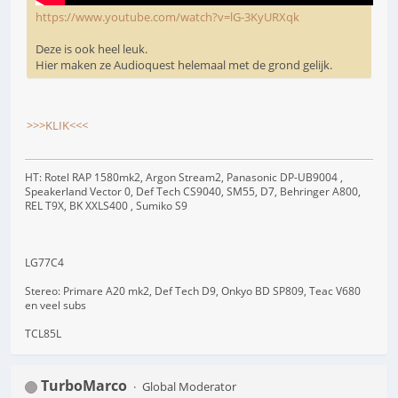
https://www.youtube.com/watch?v=lG-3KyURXqk
Deze is ook heel leuk.
Hier maken ze Audioquest helemaal met de grond gelijk.
>>>KLIK<<<
HT: Rotel RAP 1580mk2, Argon Stream2, Panasonic DP-UB9004 ,
Speakerland Vector 0, Def Tech CS9040, SM55, D7, Behringer A800,
REL T9X, BK XXLS400 , Sumiko S9
LG77C4
Stereo: Primare A20 mk2, Def Tech D9, Onkyo BD SP809, Teac V680
en veel subs
TCL85L
TurboMarco
Global Moderator