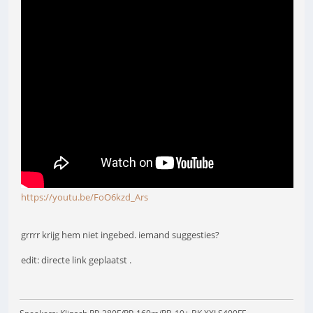
https://youtu.be/FoO6kzd_Ars
grrrr krijg hem niet ingebed. iemand suggesties?
edit: directe link geplaatst .