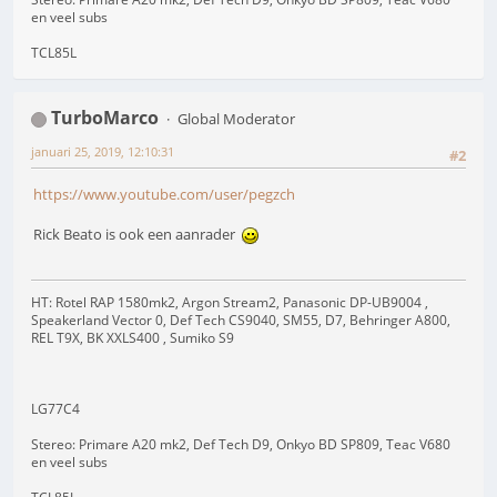
en veel subs
TCL85L
TurboMarco
Global Moderator
januari 25, 2019, 12:10:31
#2
https://www.youtube.com/user/pegzch
Rick Beato is ook een aanrader
HT: Rotel RAP 1580mk2, Argon Stream2, Panasonic DP-UB9004 ,
Speakerland Vector 0, Def Tech CS9040, SM55, D7, Behringer A800,
REL T9X, BK XXLS400 , Sumiko S9
LG77C4
Stereo: Primare A20 mk2, Def Tech D9, Onkyo BD SP809, Teac V680
en veel subs