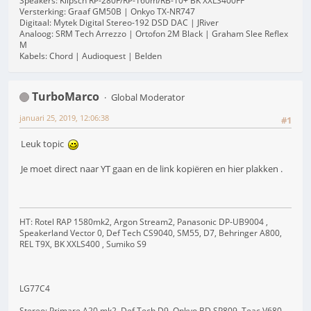
Speakers: Klipsch RP-280F/RP-160m/RB-10+ BK XXLS400FF
Versterking: Graaf GM50B | Onkyo TX-NR747
Digitaal: Mytek Digital Stereo-192 DSD DAC | JRiver
Analoog: SRM Tech Arrezzo | Ortofon 2M Black | Graham Slee Reflex
M
Kabels: Chord | Audioquest | Belden
TurboMarco
Global Moderator
januari 25, 2019, 12:06:38
#1
Leuk topic
Je moet direct naar YT gaan en de link kopiëren en hier plakken .
HT: Rotel RAP 1580mk2, Argon Stream2, Panasonic DP-UB9004 ,
Speakerland Vector 0, Def Tech CS9040, SM55, D7, Behringer A800,
REL T9X, BK XXLS400 , Sumiko S9
LG77C4
Stereo: Primare A20 mk2, Def Tech D9, Onkyo BD SP809, Teac V680