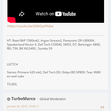
https://youtu.be/Q5itOydYkEw
HT: Rotel RAP 1580mk2, Argon Stream2, Panasonic DP-UB9004 ,
Speakerland Vector 0, Def Tech CS9040, SM55, D7, Behringer A800,
REL T9X, BK XXLS400 , Sumiko S9
LG77C4
Stereo: Primare A20 mk2, Def Tech D9, Onkyo BD SP809, Teac V680
en veel subs
TCL85L
TurboMarco
Global Moderator
januari 26, 2019, 19:04:17
#4