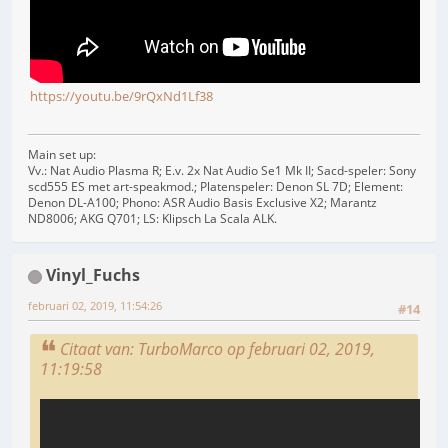
https://youtu.be/9rQxNd1Lf38
Main set up:
Vv.: Nat Audio Plasma R; E.v. 2x Nat Audio Se1 Mk II; Sacd-speler: Sony
scd555 ES met art-speakmod.; Platenspeler: Denon SL 7D; Element:
Denon DL-A100; Phono: ASR Audio Basis Exclusive X2; Marantz
ND8006; AKG Q701; LS: Klipsch La Scala ALK.
Vinyl_Fuchs
februari 02, 2019, 11:54:26
#14
Citaat van: TurboMarco op februari 02, 2019,
11:19:58