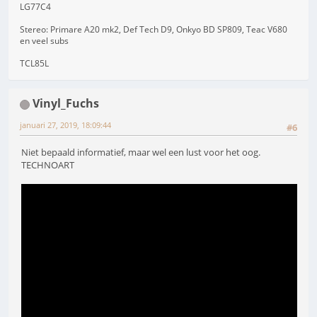
LG77C4
Stereo: Primare A20 mk2, Def Tech D9, Onkyo BD SP809, Teac V680
en veel subs
TCL85L
Vinyl_Fuchs
januari 27, 2019, 18:09:44
#6
Niet bepaald informatief, maar wel een lust voor het oog.
TECHNOART