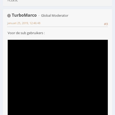
TCL85L
TurboMarco
Global Moderator
januari 25, 2019, 12:46:48
#3
Voor de sub gebruikers :