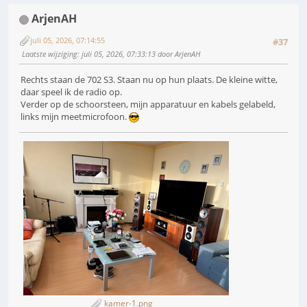
ArjenAH
juli 05, 2026, 07:14:55
#37
Laatste wijziging
: juli 05, 2026, 07:33:13 door ArjenAH
Rechts staan de 702 S3. Staan nu op hun plaats. De kleine witte,
daar speel ik de radio op.
Verder op de schoorsteen, mijn apparatuur en kabels gelabeld,
links mijn meetmicrofoon.
kamer-1.png