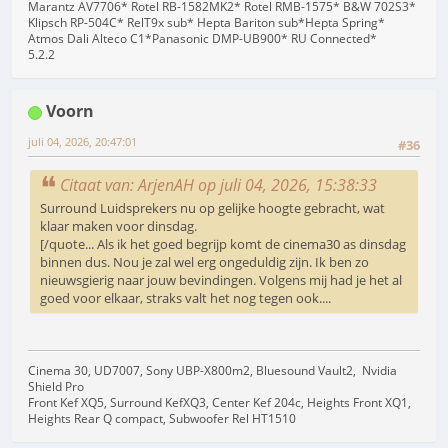
Marantz AV7706* Rotel RB-1582MK2* Rotel RMB-1575* B&W 702S3*
Klipsch RP-504C* RelT9x sub* Hepta Bariton sub*Hepta Spring*
Atmos Dali Alteco C1*Panasonic DMP-UB900* RU Connected*
5.2.2
Voorn
juli 04, 2026, 20:47:01
#36
Citaat van: ArjenAH op juli 04, 2026, 15:38:33
Surround Luidsprekers nu op gelijke hoogte gebracht, wat
klaar maken voor dinsdag.
[/quote... Als ik het goed begrijp komt de cinema30 as dinsdag
binnen dus. Nou je zal wel erg ongeduldig zijn. Ik ben zo
nieuwsgierig naar jouw bevindingen. Volgens mij had je het al
goed voor elkaar, straks valt het nog tegen ook....
Cinema 30, UD7007, Sony UBP-X800m2, Bluesound Vault2, Nvidia
Shield Pro
Front Kef XQ5, Surround KefXQ3, Center Kef 204c, Heights Front XQ1,
Heights Rear Q compact, Subwoofer Rel HT1510