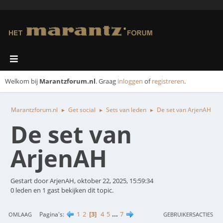
Welkom bij
Marantzforum.nl
. Graag
inloggen
of
registreren
.
Marantzforum.nl
Get social
Sets van leden
De set van ArjenAH
►
►
►
De set van
ArjenAH
Gestart door ArjenAH, oktober 22, 2025, 15:59:34
0 leden en 1 gast bekijken dit topic.
1
2
3
4
5
...
7
Pagina's
OMLAAG
GEBRUIKERSACTIES