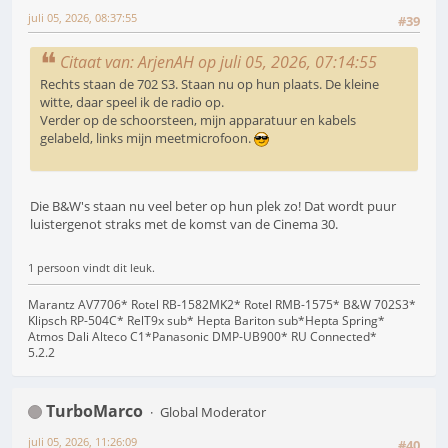
juli 05, 2026, 08:37:55
#39
Citaat van: ArjenAH op juli 05, 2026, 07:14:55
Rechts staan de 702 S3. Staan nu op hun plaats. De kleine
witte, daar speel ik de radio op.
Verder op de schoorsteen, mijn apparatuur en kabels
gelabeld, links mijn meetmicrofoon.
Die B&W's staan nu veel beter op hun plek zo! Dat wordt puur
luistergenot straks met de komst van de Cinema 30.
1 persoon vindt dit leuk.
Marantz AV7706* Rotel RB-1582MK2* Rotel RMB-1575* B&W 702S3*
Klipsch RP-504C* RelT9x sub* Hepta Bariton sub*Hepta Spring*
Atmos Dali Alteco C1*Panasonic DMP-UB900* RU Connected*
5.2.2
TurboMarco
Global Moderator
juli 05, 2026, 11:26:09
#40