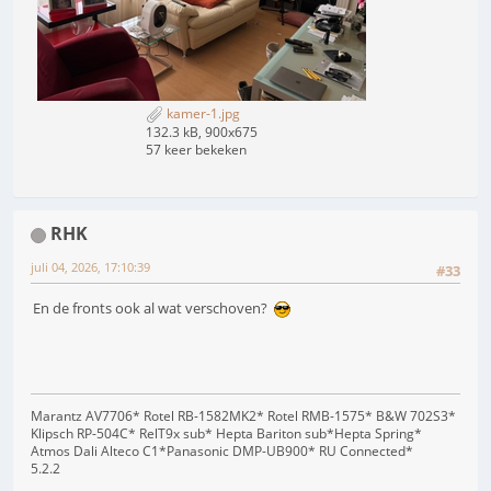
kamer-1.jpg
132.3 kB, 900x675
57 keer bekeken
RHK
juli 04, 2026, 17:10:39
#33
En de fronts ook al wat verschoven?
Marantz AV7706* Rotel RB-1582MK2* Rotel RMB-1575* B&W 702S3*
Klipsch RP-504C* RelT9x sub* Hepta Bariton sub*Hepta Spring*
Atmos Dali Alteco C1*Panasonic DMP-UB900* RU Connected*
5.2.2