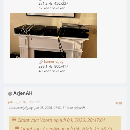
271.3 kB, 450x337
52 keer bekeken
kamer-2.jpg
293.1 kB, 800x417
40 keer bekeken
ArjenAH
juli 05, 2026, 07:20:37
#38
Laatste wijziging
: juli 05, 2026, 07:51:11 door ArjenAH
Citaat van: Voorn op juli 04, 2026, 20:47:01
Citaat van: ArjenAH op juli 04, 2026, 15:38:33