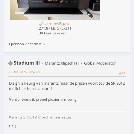
cinema-30.png
271.87 kB, 575x311
30 keer bekeken
1 persoon vindt dit leuk.
Stadium III
Marantz,Klipsch HT
Global Moderator
juli 08, 2026, 20:45:06
#44
Disign is keurig van marantz maar de prijzen voort tov de SR 8012
die ik hier heb is absurt !
Verder wens ik je veel plezier ermee iig
Marantz SR 8012 Klipsch atmos setup
5.2.4