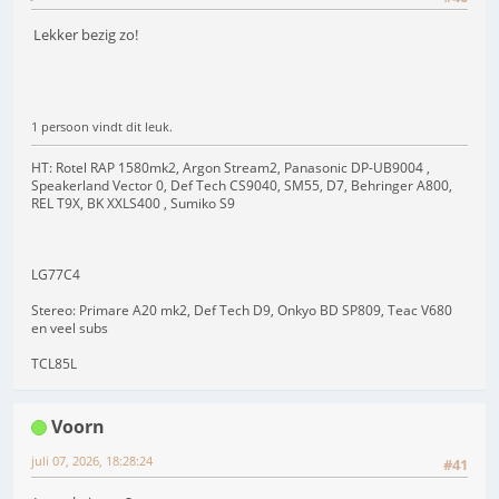
Lekker bezig zo!
1 persoon vindt dit leuk.
HT: Rotel RAP 1580mk2, Argon Stream2, Panasonic DP-UB9004 ,
Speakerland Vector 0, Def Tech CS9040, SM55, D7, Behringer A800,
REL T9X, BK XXLS400 , Sumiko S9
LG77C4
Stereo: Primare A20 mk2, Def Tech D9, Onkyo BD SP809, Teac V680
en veel subs
TCL85L
Voorn
juli 07, 2026, 18:28:24
#41