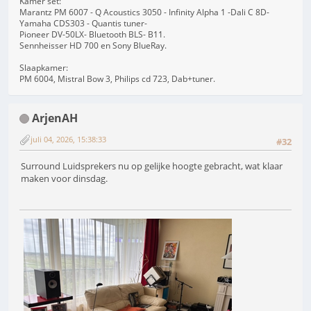
Kamer set:
Marantz PM 6007 - Q Acoustics 3050 - Infinity Alpha 1 -Dali C 8D-
Yamaha CDS303 - Quantis tuner-
Pioneer DV-50LX- Bluetooth BLS- B11.
Sennheisser HD 700 en Sony BlueRay.
Slaapkamer:
PM 6004, Mistral Bow 3, Philips cd 723, Dab+tuner.
ArjenAH
juli 04, 2026, 15:38:33
#32
Surround Luidsprekers nu op gelijke hoogte gebracht, wat klaar
maken voor dinsdag.