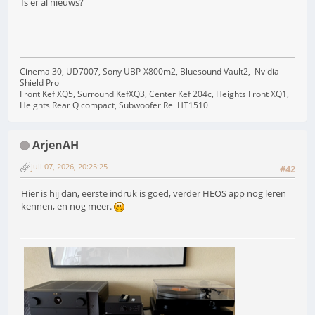
Is er al nieuws?
Cinema 30, UD7007, Sony UBP-X800m2, Bluesound Vault2, Nvidia
Shield Pro
Front Kef XQ5, Surround KefXQ3, Center Kef 204c, Heights Front XQ1,
Heights Rear Q compact, Subwoofer Rel HT1510
ArjenAH
juli 07, 2026, 20:25:25
#42
Hier is hij dan, eerste indruk is goed, verder HEOS app nog leren
kennen, en nog meer.