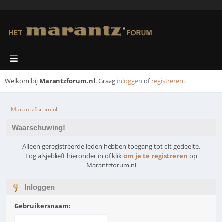
Welkom bij
Marantzforum.nl
. Graag
inloggen
of
registreren
.
Marantzforum.nl
Waarschuwing!
Alleen geregistreerde leden hebben toegang tot dit gedeelte.
Log alsjeblieft hieronder in of klik
om je te registreren
op
Marantzforum.nl
Inloggen
Gebruikersnaam: