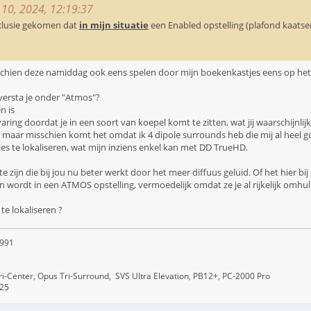
i 10, 2024, 12:19:37
nclusie gekomen dat
in mijn situatie
een Enabled opstelling (plafond kaatser
isschien deze namiddag ook eens spelen door mijn boekenkastjes eens op het 
 versta je onder "Atmos"?
n is
ring doordat je in een soort van koepel komt te zitten, wat jij waarschijnlijk 
, maar misschien komt het omdat ik 4 dipole surrounds heb die mij al heel 
es te lokaliseren, wat mijn inziens enkel kan met DD TrueHD.
e te zijn die bij jou nu beter werkt door het meer diffuus geluid. Of het hier bi
den wordt in een ATMOS opstelling, vermoedelijk omdat ze je al rijkelijk omhu
te lokaliseren ?
-991
Tri-Center, Opus Tri-Surround, SVS Ultra Elevation, PB12+, PC-2000 Pro
A25