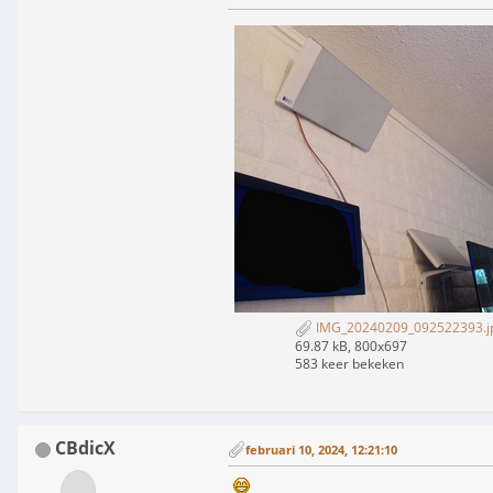
IMG_20240209_092522393.j
69.87 kB, 800x697
583 keer bekeken
CBdicX
februari 10, 2024, 12:21:10