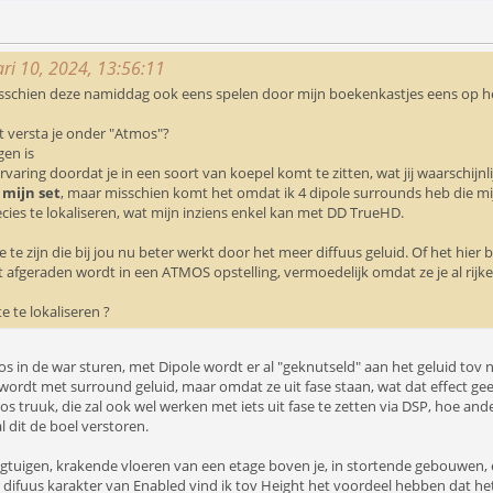
ri 10, 2024, 13:56:11
misschien deze namiddag ook eens spelen door mijn boekenkastjes eens op he
t versta je onder "Atmos"?
gen is
varing doordat je in een soort van koepel komt te zitten, wat jij waarschijnlij
n
mijn set
, maar misschien komt het omdat ik 4 dipole surrounds heb die mij
ies te lokaliseren, wat mijn inziens enkel kan met DD TrueHD.
ste te zijn die bij jou nu beter werkt door het meer diffuus geluid. Of het hier 
 dit afgeraden wordt in een ATMOS opstelling, vermoedelijk omdat ze je al rij
e te lokaliseren ?
os in de war sturen, met Dipole wordt er al "geknutseld" aan het geluid tov
ordt met surround geluid, maar omdat ze uit fase staan, wat dat effect gee
os truuk, die zal ook wel werken met iets uit fase te zetten via DSP, hoe and
l dit de boel verstoren.
liegtuigen, krakende vloeren van een etage boven je, in stortende gebouwen
difuus karakter van Enabled vind ik tov Height het voordeel hebben dat het 