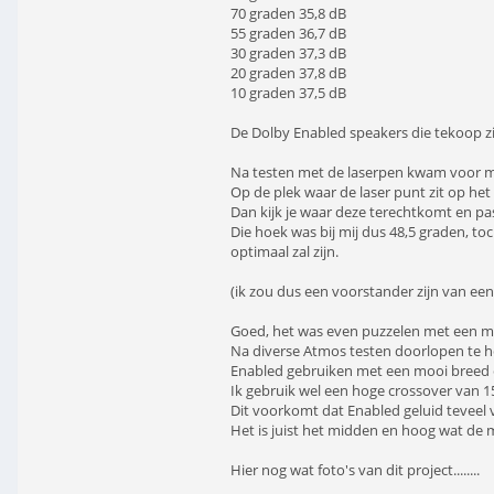
70 graden 35,8 dB
55 graden 36,7 dB
30 graden 37,3 dB
20 graden 37,8 dB
10 graden 37,5 dB
De Dolby Enabled speakers die tekoop zi
Na testen met de laserpen kwam voor mijn
Op de plek waar de laser punt zit op het
Dan kijk je waar deze terechtkomt en pa
Die hoek was bij mij dus 48,5 graden, to
optimaal zal zijn.
(ik zou dus een voorstander zijn van een r
Goed, het was even puzzelen met een ma
Na diverse Atmos testen doorlopen te heb
Enabled gebruiken met een mooi breed e
Ik gebruik wel een hoge crossover van 1
Dit voorkomt dat Enabled geluid teveel
Het is juist het midden en hoog wat de 
Hier nog wat foto's van dit project........