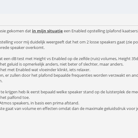
lusie gekomen dat
in mijn situatie
een Enabled opstelling (plafond kaatsers
telling voor mij duidelijk weergeeft dat het om 2 losse speakers gaat (zie po
 brede speaker overkomt.
 een dB test met Height vs Enabled op de zelfde (ruis) volumes, Height 35dB
et geluid is opmerkelijk anders, niet beter of slechter, maar anders.
het met Enabled wat vloeinder klinkt, iets relaxer.
en, er zullen door het plafond bepaalde frequenties worden verzwakt en and
n.
e krijgen heb ik eerst bepaald welke speaker stand op de luisterplek de m
 het palfond toe.
e Atmos speakers, in basis een prima afstand.
oste gaat van volume en effecten omdat dan de maximale geluidsdruk voor je o