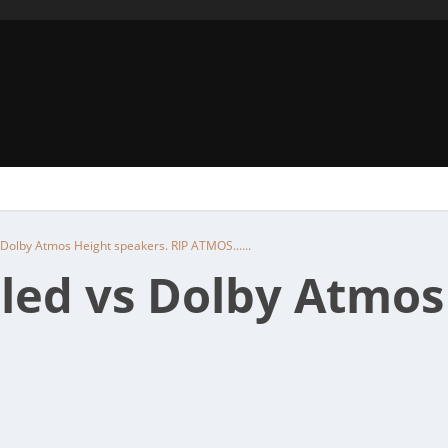
Dolby Atmos Height speakers. RIP ATMOS......
led vs Dolby Atmos