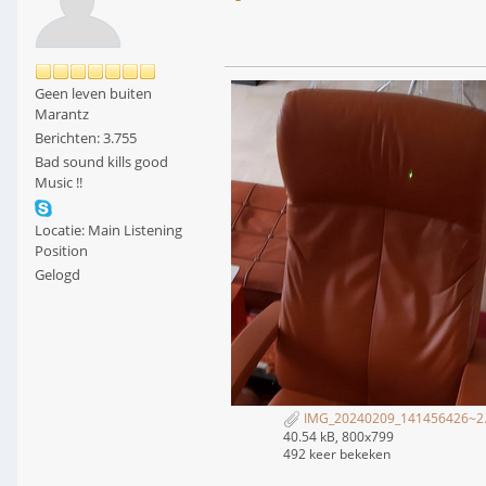
Geen leven buiten
Marantz
Berichten: 3.755
Bad sound kills good
Music !!
Locatie: Main Listening
Position
Gelogd
IMG_20240209_141456426~2.
40.54 kB, 800x799
492 keer bekeken