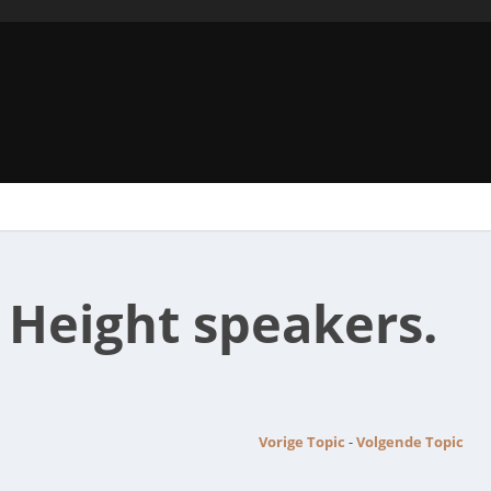
 Height speakers.
Vorige Topic
-
Volgende Topic