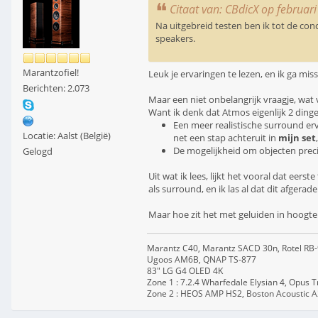
Citaat van: CBdicX op februar
Na uitgebreid testen ben ik tot de co
speakers.
Marantzofiel!
Leuk je ervaringen te lezen, en ik ga m
Berichten: 2.073
Maar een niet onbelangrijk vraagje, wat
Want ik denk dat Atmos eigenlijk 2 dinge
Een meer realistische surround erva
Locatie: Aalst (België)
net een stap achteruit in
mijn set
De mogelijkheid om objecten preci
Gelogd
Uit wat ik lees, lijkt het vooral dat eerst
als surround, en ik las al dat dit afgera
Maar hoe zit het met geluiden in hoogte 
Marantz C40, Marantz SACD 30n, Rotel RB
Ugoos AM6B, QNAP TS-877
83" LG G4 OLED 4K
Zone 1 : 7.2.4 Wharfedale Elysian 4, Opus 
Zone 2 : HEOS AMP HS2, Boston Acoustic 