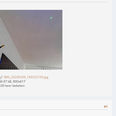
IMG_20240209_140332169.jpg
46.97 kB, 800x617
530 keer bekeken
#1