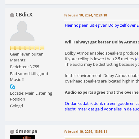
CBdicX
februari 10, 2024, 12:24:18
Hier nog een uitleg van Dolby zelf over E
Will I always get better Dolby Atmo
Dolby Atmos enabled speakers produce sl
Geen leven buiten
If your ceiling is lower than 2.5 meters (
b
Marantz
The audio may be distracting because yo
Berichten: 3.755
Bad sound kills good
In this environment, Dolby Atmos enabl
Music !!
overhead speakers are located high in t
Audio experts agree that the overhe
Locatie: Main Listening
Position
Ondanks dat ik denk nu een goede en corr
Gelogd
slecht, maar dat geld voor alles in de aud
dmeerpa
februari 10, 2024, 13:56:11