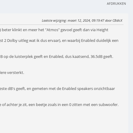
AFDRUKKEN
Laatste wijziging
: maart 12, 2024, 09:19:47 door CBdicX
) beter klinkt en meer het "Atmos" gevoel geeft dan via Height
st 2 Dolby uitleg wat ik dus ervaar), en waarbij Enabled duidelijk een
 op de luisterplek geeft en Enabled, dus kaatsend, 36.5dB geeft.
ere versterkt.
eeste dB's geeft, en gemeten met de Enabled speakers onzichtbaar
f achter je zit, een beetje zoals in een 0 zitten met een subwoofer.