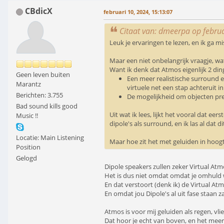
CBdicX
februari 10, 2024, 15:13:07
Citaat van: dmeerpa op februa
Leuk je ervaringen te lezen, en ik ga 
Maar een niet onbelangrijk vraagje, wa
Want ik denk dat Atmos eigenlijk 2 din
Geen leven buiten
Een meer realistische surround er
Marantz
virtuele net een stap achteruit i
Berichten: 3.755
De mogelijkheid om objecten prec
Bad sound kills good
Uit wat ik lees, lijkt het vooral dat eer
Music !!
dipole's als surround, en ik las al dat
Locatie: Main Listening
Maar hoe zit het met geluiden in hoogt
Position
Gelogd
Dipole speakers zullen zeker Virtual Atm
Het is dus niet omdat omdat je omhuld w
En dat verstoort (denk ik) de Virtual Atm
En omdat jou Dipole's al uit fase staan za
Atmos is voor mij geluiden als regen, v
Dat hoor je echt van boven, en het meer 