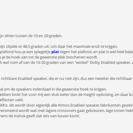
jn zitten tussen de 10 en 20 graden.
 zitplek er 48,5 graden uit, om daar het maximale eruit te krijgen.
 plafond hou je een spiegeltje
plat
tegen het plafond, en plat is wel heel bel
s je de hoek aan tot de gewenste plek beschenen wordt.
ch wel ruim af van de 10-20 graden van een "winkel" Dolby Enabled speaker, 
ichtbare Enabled speaker, die er nu niet zijn, dus een tweeter die richtbaar is.
l om de speakers inderdaad in die gewenste hoek te krijgen.
ben kinkt het voor mij een stuk beter dan de Height oplossing, en daar kon i
ffecten veld.
50hz, dit wordt door eigenlijk alle Atmos Enabled speaker fabrikanten geadv
 versmeerd wordt wat met lagere crossovers gaat gebreuren, lage tonen he
mens de indruk geeft dat iets van boven komt.