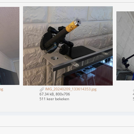
pg
IMG_20240209_133614353.jpg
67.34 kB, 800x706
511 keer bekeken