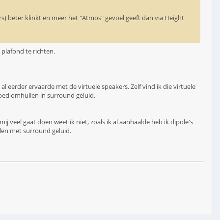
s) beter klinkt en meer het "Atmos" gevoel geeft dan via Height
plafond te richten.
al eerder ervaarde met de virtuele speakers. Zelf vind ik die virtuele
goed omhullen in surround geluid.
j mij veel gaat doen weet ik niet, zoals ik al aanhaalde heb ik dipole's
llen met surround geluid.