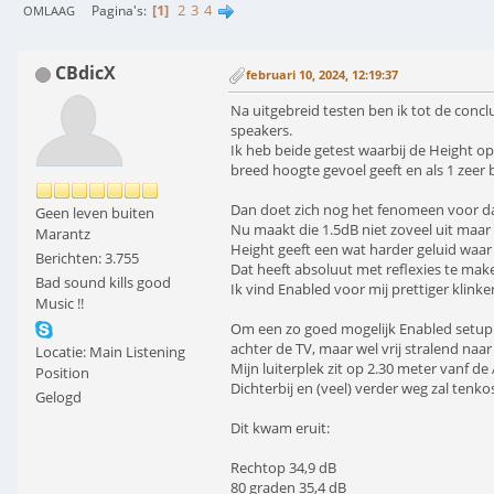
1
2
3
4
Pagina's
OMLAAG
CBdicX
februari 10, 2024, 12:19:37
Na uitgebreid testen ben ik tot de conc
speakers.
Ik heb beide getest waarbij de Height ops
breed hoogte gevoel geeft en als 1 zeer
Dan doet zich nog het fenomeen voor dat
Geen leven buiten
Nu maakt die 1.5dB niet zoveel uit maar h
Marantz
Height geeft een wat harder geluid waar 
Berichten: 3.755
Dat heeft absoluut met reflexies te mak
Bad sound kills good
Ik vind Enabled voor mij prettiger klinke
Music !!
Om een zo goed mogelijk Enabled setup t
achter de TV, maar wel vrij stralend naar
Locatie: Main Listening
Mijn luiterplek zit op 2.30 meter vanf d
Position
Dichterbij en (veel) verder weg zal tenk
Gelogd
Dit kwam eruit:
Rechtop 34,9 dB
80 graden 35,4 dB