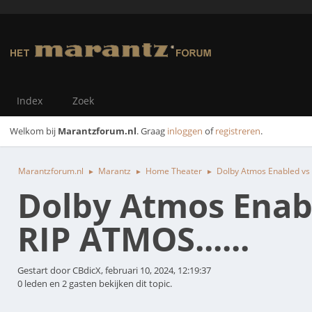
Index
Zoek
Welkom bij
Marantzforum.nl
. Graag
inloggen
of
registreren
.
Marantzforum.nl
Marantz
Home Theater
Dolby Atmos Enabled vs 
►
►
►
Dolby Atmos Enab
RIP ATMOS......
Gestart door CBdicX, februari 10, 2024, 12:19:37
0 leden en 2 gasten bekijken dit topic.