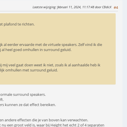
Laatste wijziging
: februari 11, 2024, 11:17:48 door CBdicX
#4
t plafond te richten.
k al eerder ervaarde met de virtuele speakers. Zelf vind ik die
 al heel goed omhullen in surround geluid.
bij mij veel gaat doen weet ik niet, zoals ik al aanhaalde heb ik
kelijk omhullen met surround geluid.
 normale surround speakers.
ft.
ers kunnen ze dat effect bereiken.
, en andere effecten die je van boven kan verwachten.
nu een groot veld is, waar bij Height het echt 2 of 4 separaten