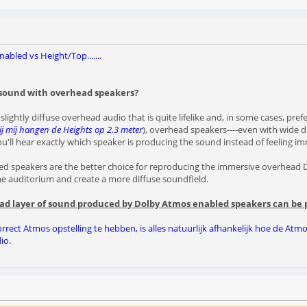
nabled vs Height/Top.......
s sound with overhead speakers?
ightly diffuse overhead audio that is quite lifelike and, in some cases, pr
ij mij hangen de Heights op 2.3 meter
), overhead speakers----even with wide di
u'll hear exactly which speaker is producing the sound instead of feeling 
ed speakers are the better choice for reproducing the immersive overhead
he auditorium and create a more diffuse soundfield.
ad layer of sound produced by Dolby Atmos enabled speakers can be 
ect Atmos opstelling te hebben, is alles natuurlijk afhankelijk hoe de Atmos 
io.