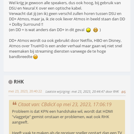
Wel krijg je gewoon alle speakers, dus ook hoog, bij gebruik van
DSU en Neural X over een optische kabel.
Verwacht dat jij (en ik) geen verschil zullen horen tussen DSU en
DD+ Atmos, maar ja, ik zie ook liever Atmos in beeld staan dan DD
+ Dolby Surround !!
(en DD + is wat anders dan DD+ in dit geval
)
DD+ Atmos wordt oa ook gebruikt door Netflix, HBO en Disney,
Atmos over TrueHD is een ander verhaal maar gaan wij niet snel
meemaken bij streaming diensten vanwege de te hoge
bandbreedte
RHK
mei 23, 2023, 20:40:22
Laatste wijziging
: mei 23, 2023, 20:44:47 door RHK
#6
Citaat van: CBdicX op mei 23, 2023, 17:06:19
Probleem is dat KPN een handshake wil, wordt dat HDMI
"vlaggetje" gemist onstaan er problemen, wat ook RHK
aangeeft.
Heeft vaak te maken als de receiver sneller opstart dan een TV