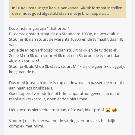
in HDMI instellingen kan je per kanaal 4k/8k formaat instellen
deze moet goed afgesteld staan met je bron apparaat.
Deze instellingen zijn "idiot proof"
Bij eerste opstart staat dit op Standaard 1080p, dit werkt altijd.
Stuur je 4k dan stuurt de Marantz 1080p en de tv maakt daar 4k
van.
Zet je de M op verhoogd 4k dan stuurt M 4k en de tv doet 4k.
Zet je M op 8k dan stuur M 8k met een 8k bron, de tv doet dan
4k, die kapt 8k af.
Stuur je 4k als M op 8k staat, stuurt M 4k als die geen 8k vlaggetje
krijgt van de tv.
Dus of M (upscale) of de tv (up en downscale) passen de resolutie
aan naar iets bruikbaars.
Goedkopere tv modellen of hdmi apparatuur geven aan dat de
resolutie verkeerd is, doen er dan niets mee.
Het kan dus niet verkeerd staan, of te wel, idiot proof
Voor mij niet helder wat nu de storing veroorzaakt, het blijft
complex met hdmi.