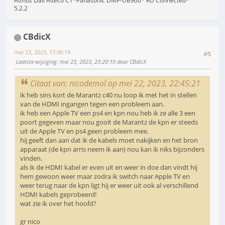
Atmos Dali Alteco C1*Panasonic DMP-UB900* RU Connected*
5.2.2
CBdicX
mei 23, 2023, 17:06:19
#5
Laatste wijziging
: mei 23, 2023, 23:20:10 door CBdicX
Citaat van: nicodemol op mei 22, 2023, 22:45:21
ik heb sins kort de Marantz c40 nu loop ik met het in stellen
van de HDMI ingangen tegen een probleem aan.
ik heb een Apple TV een ps4 en kpn nou heb ik ze alle 3 een
poort gegeven maar nou gooit de Marantz de kpn er steeds
uit de Apple TV en ps4 geen probleem mee.
hij geeft dan aan dat ik de kabels moet nakijken en het bron
apparaat (de kpn arris neem ik aan) nou kan ik niks bijzonders
vinden.
als ik de HDMI kabel er even uit en weer in doe dan vindt hij
hem gewoon weer maar zodra ik switch naar Apple TV en
weer terug naar de kpn ligt hij er weer uit ook al verschillend
HDMI kabels geprobeerd!
wat zie ik over het hoofd?
gr nico