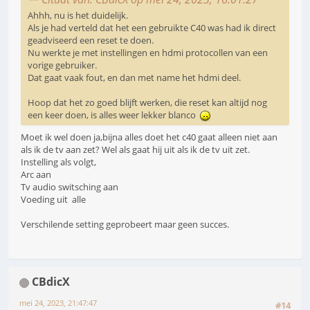
Ahhh, nu is het duidelijk.
Als je had verteld dat het een gebruikte C40 was had ik direct
geadviseerd een reset te doen.
Nu werkte je met instellingen en hdmi protocollen van een
vorige gebruiker.
Dat gaat vaak fout, en dan met name het hdmi deel.
Hoop dat het zo goed blijft werken, die reset kan altijd nog
een keer doen, is alles weer lekker blanco
Moet ik wel doen ja,bijna alles doet het c40 gaat alleen niet aan
als ik de tv aan zet? Wel als gaat hij uit als ik de tv uit zet.
Instelling als volgt,
Arc aan
Tv audio switsching aan
Voeding uit alle
Verschilende setting geprobeert maar geen succes.
CBdicX
mei 24, 2023, 21:47:47
#14