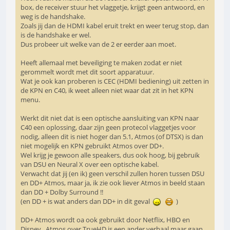
box, de receiver stuur het vlaggetje, krijgt geen antwoord, en
weg is de handshake.
Zoals jij dan de HDMI kabel eruit trekt en weer terug stop, dan
is de handshake er wel.
Dus probeer uit welke van de 2 er eerder aan moet.
Heeft allemaal met beveiliging te maken zodat er niet
gerommelt wordt met dit soort apparatuur.
Wat je ook kan proberen is CEC (HDMI bediening) uit zetten in
de KPN en C40, ik weet alleen niet waar dat zit in het KPN
menu.
Werkt dit niet dat is een optische aansluiting van KPN naar
C40 een oplossing, daar zijn geen protecol vlaggetjes voor
nodig, alleen dit is niet hoger dan 5.1, Atmos (of DTSX) is dan
niet mogelijk en KPN gebruikt Atmos over DD+.
Wel krijg je gewoon alle speakers, dus ook hoog, bij gebruik
van DSU en Neural X over een optische kabel.
Verwacht dat jij (en ik) geen verschil zullen horen tussen DSU
en DD+ Atmos, maar ja, ik zie ook liever Atmos in beeld staan
dan DD + Dolby Surround !!
(en DD + is wat anders dan DD+ in dit geval
)
DD+ Atmos wordt oa ook gebruikt door Netflix, HBO en
Disney, Atmos over TrueHD is een ander verhaal maar gaan