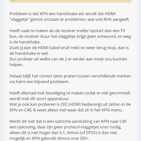
Probleem is dat KPN een handshake wil, wordt dat HDMI
"vlaggetje" gemist onstaan er problemen, wat ook RHK aangeeft.
Heeft vaak te maken als de receiver sneller opstart dan een TV
box, de receiver stuur het vlaggetje, krijgt geen antwoord, en weg
is de handshake.
Zoals jij dan de HDMI kabel eruit trekt en weer terug stop, dan is
de handshake er wel.
Dus probeer uit welke van de 2 er eerder aan moet zou kunnen
helpen.
Helaas blijft het correct laten praten tussen verschillende merken
via hdmi een blijvend probleem.
Heeft allemaal met beveiliging te maken zodat er niet gerommelt
wordt met dit soort apparatuur.
Wat je ook kan proberen is CEC (HDMI bediening) uit zetten in de
KPN en C40, ik weet alleen niet waar dat zit in het KPN menu.
Werkt dit niet dat is een optische aansluiting van KPN naar C40
een oplossing, daar zijn geen protecol vlaggetjes voor nodig,
alleen dit is niet hoger dan 5.1, Atmos (of DTSX) is dan niet
mogelijk en KPN gebruikt Atmos over DD+.