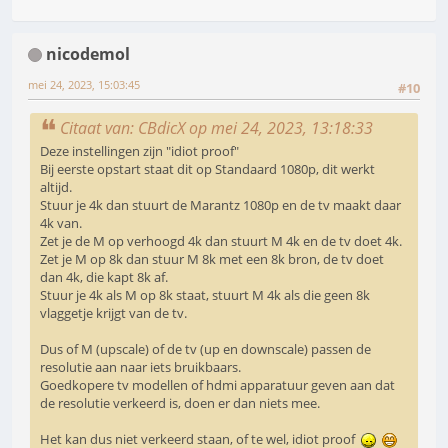
nicodemol
mei 24, 2023, 15:03:45
#10
Citaat van: CBdicX op mei 24, 2023, 13:18:33
Deze instellingen zijn "idiot proof"
Bij eerste opstart staat dit op Standaard 1080p, dit werkt
altijd.
Stuur je 4k dan stuurt de Marantz 1080p en de tv maakt daar
4k van.
Zet je de M op verhoogd 4k dan stuurt M 4k en de tv doet 4k.
Zet je M op 8k dan stuur M 8k met een 8k bron, de tv doet
dan 4k, die kapt 8k af.
Stuur je 4k als M op 8k staat, stuurt M 4k als die geen 8k
vlaggetje krijgt van de tv.
Dus of M (upscale) of de tv (up en downscale) passen de
resolutie aan naar iets bruikbaars.
Goedkopere tv modellen of hdmi apparatuur geven aan dat
de resolutie verkeerd is, doen er dan niets mee.
Het kan dus niet verkeerd staan, of te wel, idiot proof