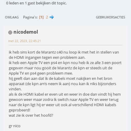
0 leden en 1 gast bekijken dit topic.
1
2
Pagina's
OMLAAG
GEBRUIKERSACTIES
nicodemol
mei 22, 2023, 22:45:21
ik heb sins kort de Marantz c40 nu loop ik met het in stellen van
de HDMI ingangen tegen een probleem aan.
ik heb een Apple TV een ps4 en kpn nou heb ik ze alle 3 een poort
gegeven maar nou gooit de Marantz de kpn er steeds uit de
Apple TV en ps4 geen probleem mee.
hij geeft dan aan dat ik de kabels moet nakijken en het bron
apparaat (de kpn arris neem ik aan) nou kan ik niks bijzonders
vinden.
als ik de HDMI kabel er even uit en weer in doe dan vindt hij hem
gewoon weer maar zodra ik switch naar Apple TV en weer terug
naar de kpn ligt hij er weer uit ook al verschillend HDMI kabels
geprobeerd!
wat zie ik over het hoofd?
gr nico