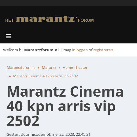
Welkom bij
Marantzforum.nl
. Graag
inloggen
of
registreren
.
Marantzforum.nl
Marantz
Home Theater
►
►
Marantz Cinema 40 kpn arris vip 2502
►
Marantz Cinema
40 kpn arris vip
2502
Gestart door nicodemol, mei 22, 2023, 22:45:21