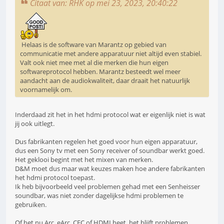
Citaat van: RHK op mei 23, 2023, 20:40:22
Helaas is de software van Marantz op gebied van
communicatie met andere apparatuur niet altijd even stabiel.
Valt ook niet mee met al die merken die hun eigen
softwareprotocol hebben. Marantz besteedt wel meer
aandacht aan de audiokwaliteit, daar draait het natuurlijk
voornamelijk om.
Inderdaad zit het in het hdmi protocol wat er eigenlijk niet is wat
jij ook uitlegt.
Dus fabrikanten regelen het goed voor hun eigen apparatuur,
dus een Sony tv met een Sony receiver of soundbar werkt goed.
Het geklooi begint met het mixen van merken.
D&M moet dus maar wat keuzes maken hoe andere fabrikanten
het hdmi protocol toepast.
Ik heb bijvoorbeeld veel problemen gehad met een Senheisser
soundbar, was niet zonder dagelijkse hdmi problemen te
gebruiken.
Of het nu Arc, eArc, CEC of HDMI heet, het blijft problemen