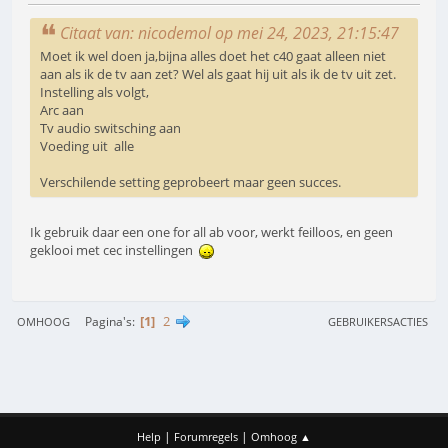
Citaat van: nicodemol op mei 24, 2023, 21:15:47
Moet ik wel doen ja,bijna alles doet het c40 gaat alleen niet
aan als ik de tv aan zet? Wel als gaat hij uit als ik de tv uit zet.
Instelling als volgt,
Arc aan
Tv audio switsching aan
Voeding uit alle
Verschilende setting geprobeert maar geen succes.
Ik gebruik daar een one for all ab voor, werkt feilloos, en geen
geklooi met cec instellingen
1
2
Pagina's
OMHOOG
GEBRUIKERSACTIES
|
|
Help
Forumregels
Omhoog ▲