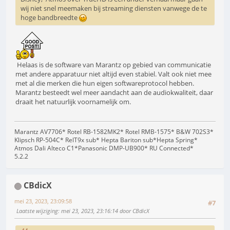
wij niet snel meemaken bij streaming diensten vanwege de te
hoge bandbreedte
Helaas is de software van Marantz op gebied van communicatie
met andere apparatuur niet altijd even stabiel. Valt ook niet mee
met al die merken die hun eigen softwareprotocol hebben.
Marantz besteedt wel meer aandacht aan de audiokwaliteit, daar
draait het natuurlijk voornamelijk om.
Marantz AV7706* Rotel RB-1582MK2* Rotel RMB-1575* B&W 702S3*
Klipsch RP-504C* RelT9x sub* Hepta Bariton sub*Hepta Spring*
Atmos Dali Alteco C1*Panasonic DMP-UB900* RU Connected*
5.2.2
CBdicX
mei 23, 2023, 23:09:58
#7
Laatste wijziging
: mei 23, 2023, 23:16:14 door CBdicX