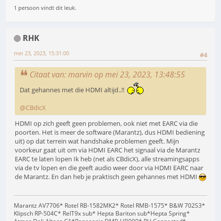
1 persoon vindt dit leuk.
RHK
mei 23, 2023, 15:31:00
#4
Citaat van: marvin op mei 23, 2023, 13:48:55
Dat gehannes met die HDMI altijd..!!
@CBdicX
HDMI op zich geeft geen problemen, ook niet met EARC via die
poorten. Het is meer de software (Marantz), dus HDMI bediening
uit) op dat terrein wat handshake problemen geeft. Mijn
voorkeur gaat uit om via HDMI EARC het signaal via de Marantz
EARC te laten lopen Ik heb (net als CBdicX), alle streamingsapps
via de tv lopen en die geeft audio weer door via HDMI EARC naar
de Marantz. En dan heb je praktisch geen gehannes met HDMI
Marantz AV7706* Rotel RB-1582MK2* Rotel RMB-1575* B&W 702S3*
Klipsch RP-504C* RelT9x sub* Hepta Bariton sub*Hepta Spring*