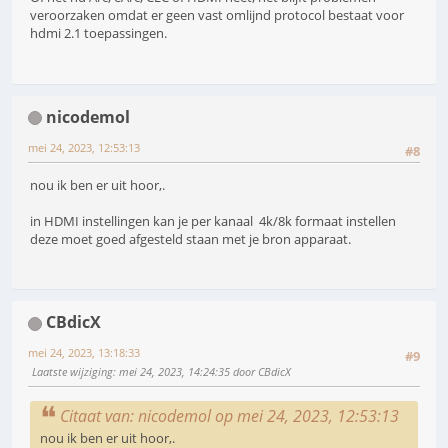
veroorzaken omdat er geen vast omlijnd protocol bestaat voor
hdmi 2.1 toepassingen.
nicodemol
mei 24, 2023, 12:53:13
#8
nou ik ben er uit hoor,.
in HDMI instellingen kan je per kanaal 4k/8k formaat instellen
deze moet goed afgesteld staan met je bron apparaat.
CBdicX
mei 24, 2023, 13:18:33
#9
Laatste wijziging
: mei 24, 2023, 14:24:35 door CBdicX
Citaat van: nicodemol op mei 24, 2023, 12:53:13
nou ik ben er uit hoor,.