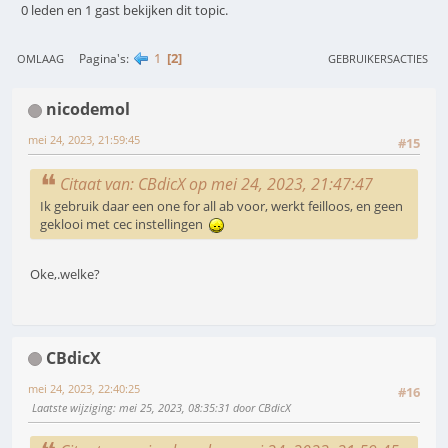
0 leden en 1 gast bekijken dit topic.
1
2
Pagina's
OMLAAG
GEBRUIKERSACTIES
nicodemol
mei 24, 2023, 21:59:45
#15
Citaat van: CBdicX op mei 24, 2023, 21:47:47
Ik gebruik daar een one for all ab voor, werkt feilloos, en geen
geklooi met cec instellingen
Oke,.welke?
CBdicX
mei 24, 2023, 22:40:25
#16
Laatste wijziging
: mei 25, 2023, 08:35:31 door CBdicX