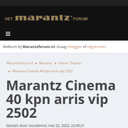
Welkom bij
Marantzforum.nl
. Graag
inloggen
of
registreren
.
Marantzforum.nl
Marantz
Home Theater
►
►
Marantz Cinema 40 kpn arris vip 2502
►
Marantz Cinema
40 kpn arris vip
2502
Gestart door nicodemol, mei 22, 2023, 22:45:21