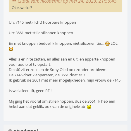
Citaat van: nicodemol op mei 24, 2023, 21:59:45
Oke,.welke?
Urc 7145 met (licht) hoorbare knoppen
Urc 3661 met stille siliconen knoppen
En met knoppen bedoel ik knoppen, niet siliconen tie....
LOL
Alles is er in te zetten, en alles aan en uit, en apparte knoppen
voor audio of tv opstart.
De c40 zit er zo in en de Sony Oled ook zonder probleem.
De 7145 doet 2 apparaten, de 3661 doet er 3.
Ik gebruik de 3661 met meer mogelijkheden, mijn vrouw de 7145.
Is wel alleen
IR
, geen RF !!
Mij ging het vooral om stille knoppen, dus de 3661, ik heb een
hekel aan dat geklik, ook van de originele ab
nicodemol