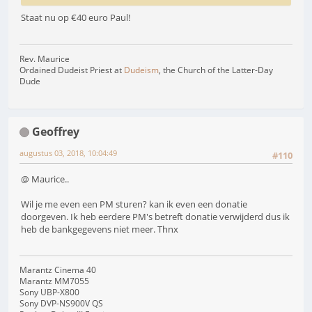
Staat nu op €40 euro Paul!
Rev. Maurice
Ordained Dudeist Priest at
Dudeism
, the Church of the Latter-Day
Dude
Geoffrey
augustus 03, 2018, 10:04:49
#110
@ Maurice..
Wil je me even een PM sturen? kan ik even een donatie
doorgeven. Ik heb eerdere PM's betreft donatie verwijderd dus ik
heb de bankgegevens niet meer. Thnx
Marantz Cinema 40
Marantz MM7055
Sony UBP-X800
Sony DVP-NS900V QS