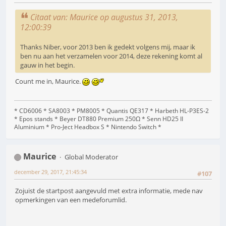
Citaat van: Maurice op augustus 31, 2013,
12:00:39
Thanks Niber, voor 2013 ben ik gedekt volgens mij, maar ik
ben nu aan het verzamelen voor 2014, deze rekening komt al
gauw in het begin.
Count me in, Maurice.
* CD6006 * SA8003 * PM8005 * Quantis QE317 * Harbeth HL-P3ES-2
* Epos stands * Beyer DT880 Premium 250Ω * Senn HD25 II
Aluminium * Pro-Ject Headbox S * Nintendo Switch *
Maurice
Global Moderator
december 29, 2017, 21:45:34
#107
Zojuist de startpost aangevuld met extra informatie, mede nav
opmerkingen van een medeforumlid.