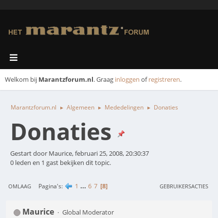
Welkom bij
Marantzforum.nl
. Graag
inloggen
of
registreren
.
Marantzforum.nl
Algemeen
Mededelingen
Donaties
►
►
►
Donaties
Gestart door Maurice, februari 25, 2008, 20:30:37
0 leden en 1 gast bekijken dit topic.
1
...
6
7
8
Pagina's
OMLAAG
GEBRUIKERSACTIES
Maurice
Global Moderator