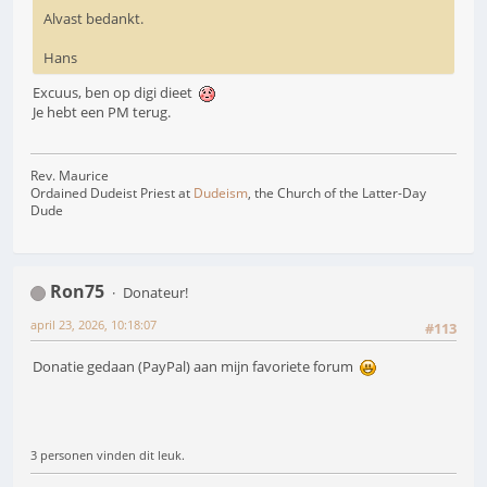
Alvast bedankt.
Hans
Excuus, ben op digi dieet
Je hebt een PM terug.
Rev. Maurice
Ordained Dudeist Priest at
Dudeism
, the Church of the Latter-Day
Dude
Ron75
Donateur!
april 23, 2026, 10:18:07
#113
Donatie gedaan (PayPal) aan mijn favoriete forum
3 personen vinden dit leuk.