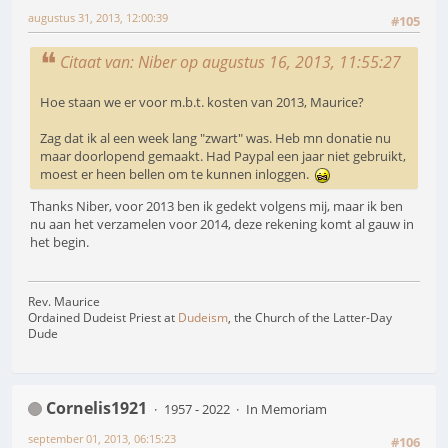
augustus 31, 2013, 12:00:39
#105
Citaat van: Niber op augustus 16, 2013, 11:55:27
Hoe staan we er voor m.b.t. kosten van 2013, Maurice?
Zag dat ik al een week lang "zwart" was. Heb mn donatie nu
maar doorlopend gemaakt. Had Paypal een jaar niet gebruikt,
moest er heen bellen om te kunnen inloggen.
Thanks Niber, voor 2013 ben ik gedekt volgens mij, maar ik ben
nu aan het verzamelen voor 2014, deze rekening komt al gauw in
het begin.
Rev. Maurice
Ordained Dudeist Priest at
Dudeism
, the Church of the Latter-Day
Dude
Cornelis1921
1957 - 2022
In Memoriam
september 01, 2013, 06:15:23
#106