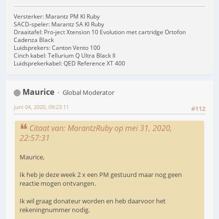
Versterker: Marantz PM KI Ruby
SACD-speler: Marantz SA KI Ruby
Draaitafel: Pro-ject Xtension 10 Evolution met cartridge Ortofon
Cadenza Black
Luidsprekers: Canton Vento 100
Cinch kabel: Tellurium Q Ultra Black II
Luidsprekerkabel: QED Reference XT 400
Maurice
Global Moderator
juni 04, 2020, 09:23:11
#112
Citaat van: MarantzRuby op mei 31, 2020,
22:57:31
Maurice,
Ik heb je deze week 2 x een PM gestuurd maar nog geen
reactie mogen ontvangen.
Ik wil graag donateur worden en heb daarvoor het
rekeningnummer nodig.