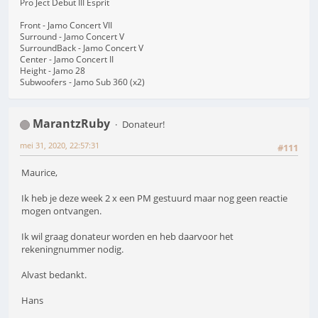
Pro Ject Debut III Esprit
Front - Jamo Concert VII
Surround - Jamo Concert V
SurroundBack - Jamo Concert V
Center - Jamo Concert II
Height - Jamo 28
Subwoofers - Jamo Sub 360 (x2)
MarantzRuby
Donateur!
mei 31, 2020, 22:57:31
#111
Maurice,
Ik heb je deze week 2 x een PM gestuurd maar nog geen reactie
mogen ontvangen.
Ik wil graag donateur worden en heb daarvoor het
rekeningnummer nodig.
Alvast bedankt.
Hans