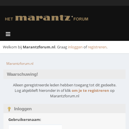
Welkom bij
Marantzforum.nl
. Graag
inloggen
of
registreren
.
Marantzforum.nl
Waarschuwing!
Alleen geregistreerde leden hebben toegang tot dit gedeelte.
Log alsjeblieft hieronder in of klik
om je te registreren
op
Marantzforum.nl
Inloggen
Gebruikersnaam: