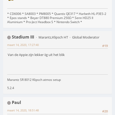
* CD6006 * SA8003 * PM8005 * Quantis QE317 * Harbeth HL-P3ES-2
* Epos stands * Beyer DT880 Premium 250Ω * Senn HD25 II
Aluminium * Pro-Ject Headbox S * Nintendo Switch *
Stadium III
Marantz,Klipsch HT
Global Moderator
maart 14, 2020, 17:27:40
#19
Van de Appie zijn lekker iig uit het blik
Marantz SR 8012 Klipsch atmos setup
5.2.4
Paul
maart 14, 2020, 18:51:48
#20