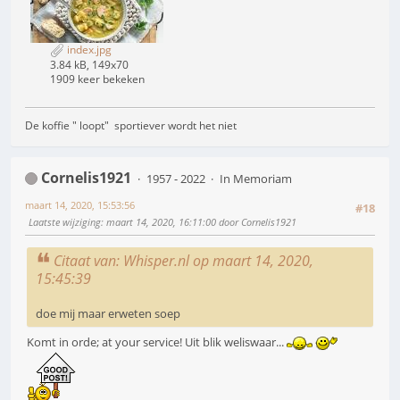
index.jpg
3.84 kB, 149x70
1909 keer bekeken
De koffie " loopt" sportiever wordt het niet
Cornelis1921
1957 - 2022
In Memoriam
maart 14, 2020, 15:53:56
#18
Laatste wijziging
: maart 14, 2020, 16:11:00 door Cornelis1921
Citaat van: Whisper.nl op maart 14, 2020,
15:45:39
doe mij maar erweten soep
Komt in orde; at your service! Uit blik weliswaar...