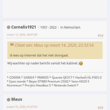
Cornelis1921
1957 - 2022
In Memoriam
maart 15, 2020, 00:47:09
#24
Citaat van: Maus op maart 14, 2020, 23:33:54
Ik lees op internet dat het niet doorgaat.
Wij wachten op nader bericht vanuit het kabinet.
* CD6006 * SA8003 * PM8005 * Quantis QE317 * Harbeth HL-P3ES-2
* Epos stands * Beyer DT880 Premium 250Ω * Senn HD25 II
Aluminium * Pro-Ject Headbox S * Nintendo Switch *
Maus
maart 15, 2020, 01:07:53
#25