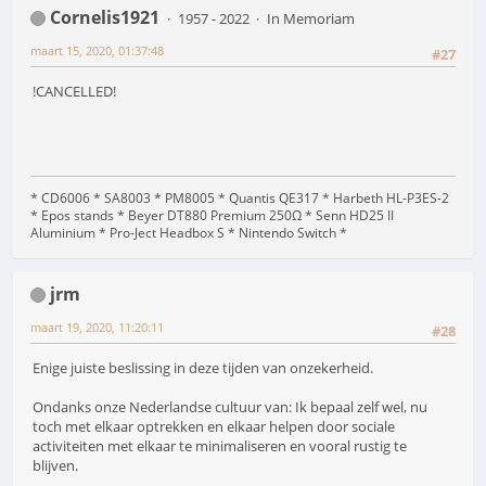
Cornelis1921
1957 - 2022
In Memoriam
maart 15, 2020, 01:37:48
#27
!CANCELLED!
* CD6006 * SA8003 * PM8005 * Quantis QE317 * Harbeth HL-P3ES-2
* Epos stands * Beyer DT880 Premium 250Ω * Senn HD25 II
Aluminium * Pro-Ject Headbox S * Nintendo Switch *
jrm
maart 19, 2020, 11:20:11
#28
Enige juiste beslissing in deze tijden van onzekerheid.
Ondanks onze Nederlandse cultuur van: Ik bepaal zelf wel, nu
toch met elkaar optrekken en elkaar helpen door sociale
activiteiten met elkaar te minimaliseren en vooral rustig te
blijven.