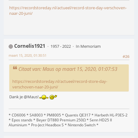
https://recordstoreday.nl/actueel/record-store-day-verschoven-
naar-20-juni/
Cornelis1921
1957 - 2022
In Memoriam
maart 15, 2020, 01:30:51
#26
Citaat van: Maus op maart 15, 2020, 01:07:53
https://recordstoreday.nl/actueel/record-store-day-
verschoven-naar-20-juni/
Dank je @Maus!
* CD6006 * SA8003 * PM8005 * Quantis QE317 * Harbeth HL-P3ES-2
* Epos stands * Beyer DT880 Premium 250Ω * Senn HD25 II
Aluminium * Pro-Ject Headbox S * Nintendo Switch *