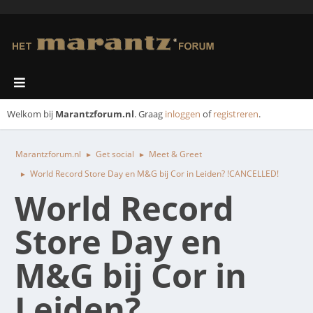
Welkom bij
Marantzforum.nl
. Graag
inloggen
of
registreren
.
Marantzforum.nl
Get social
Meet & Greet
►
►
World Record Store Day en M&G bij Cor in Leiden? !CANCELLED!
►
World Record
Store Day en
M&G bij Cor in
Leiden?