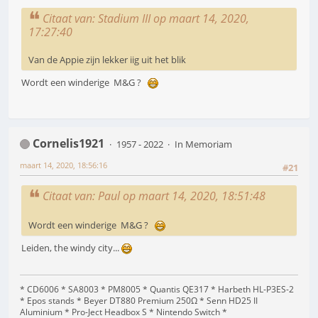
Citaat van: Stadium III op maart 14, 2020,
17:27:40
Van de Appie zijn lekker iig uit het blik
Wordt een winderige M&G ?
Cornelis1921
1957 - 2022
In Memoriam
maart 14, 2020, 18:56:16
#21
Citaat van: Paul op maart 14, 2020, 18:51:48
Wordt een winderige M&G ?
Leiden, the windy city...
* CD6006 * SA8003 * PM8005 * Quantis QE317 * Harbeth HL-P3ES-2
* Epos stands * Beyer DT880 Premium 250Ω * Senn HD25 II
Aluminium * Pro-Ject Headbox S * Nintendo Switch *