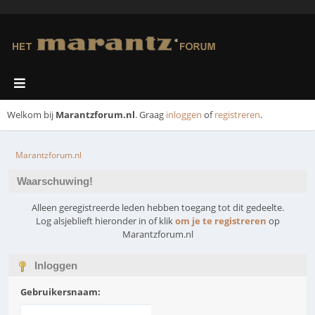
Welkom bij
Marantzforum.nl
. Graag
inloggen
of
registreren
.
Marantzforum.nl
Waarschuwing!
Alleen geregistreerde leden hebben toegang tot dit gedeelte.
Log alsjeblieft hieronder in of klik
om je te registreren
op
Marantzforum.nl
Inloggen
Gebruikersnaam: