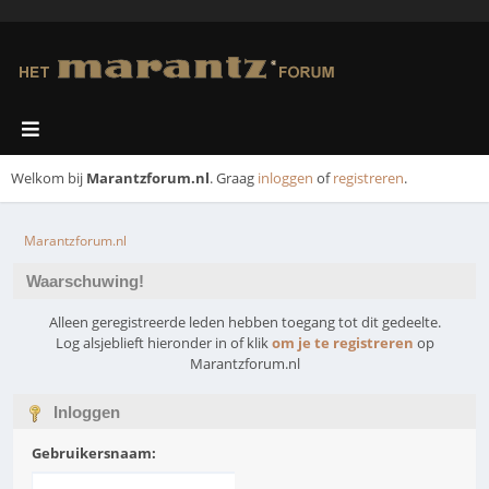
Welkom bij
Marantzforum.nl
. Graag
inloggen
of
registreren
.
Marantzforum.nl
Waarschuwing!
Alleen geregistreerde leden hebben toegang tot dit gedeelte.
Log alsjeblieft hieronder in of klik
om je te registreren
op
Marantzforum.nl
Inloggen
Gebruikersnaam: