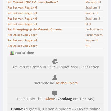
Re: Marantz NA11S1 aanschaffen ?
Marantz 81
Re: Set van Rogier-H
Stadium III
Re: Set van Rogier-H
Rogier-H
Re: Set van Rogier-H
Stadium III
Re: Set van Rogier-H
RHK
Re: Bi amping op de Marantz Cinema
TurboMarco
Re: De set van Voorn
TurboMarco
Re: Set van Rogier-H
Rogier-H
Re: De set van Voorn
NB
Statistieken
321.218 Berichten in 13.294 Topics door 8.327 Leden
Nieuwste lid:
Michel Evers
Laatste bericht:
"
Aiwa
"
(
Vandaag
om 16:31:49)
Online:
69 gasten, 0 leden (5 spiders) - Meeste online