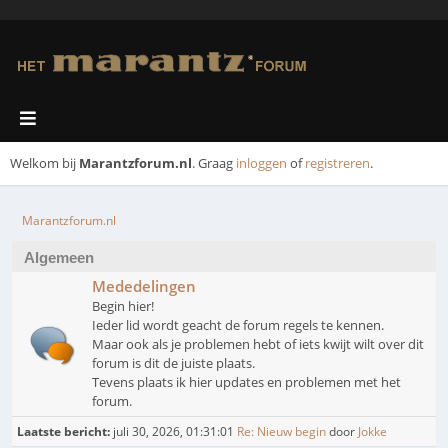
Welkom bij
Marantzforum.nl
. Graag
inloggen
of
registreren
.
Marantzforum.nl
Algemeen
Mededelingen
Begin hier!
Ieder lid wordt geacht de forum regels te kennen.
Maar ook als je problemen hebt of iets kwijt wilt over dit
forum is dit de juiste plaats.
Tevens plaats ik hier updates en problemen met het
forum.
Laatste bericht:
juli 30, 2026, 01:31:01
Re: Nieuw begin
door
Jokke