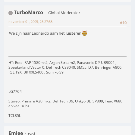
TurboMarco
Global Moderator
november 01, 2005, 23:27:58
#10
We zijn naar Leonardo aam het luisteren
HT: Rotel RAP 1580mk2, Argon Stream2, Panasonic DP-UB9004 ,
Speakerland Vector 0, Def Tech CS9040, SM55, D7, Behringer A800,
REL T9X, BK XXLS400 , Sumiko S9
LG77C4
Stereo: Primare A20 mk2, Def Tech D9, Onkyo BD SP809, Teac V680
en veel subs
TCL85L
Emjee
gast