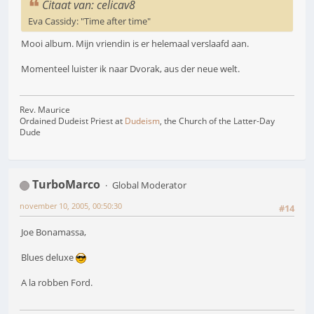
Citaat van: celicav8
Eva Cassidy: "Time after time"
Mooi album. Mijn vriendin is er helemaal verslaafd aan.
Momenteel luister ik naar Dvorak, aus der neue welt.
Rev. Maurice
Ordained Dudeist Priest at
Dudeism
, the Church of the Latter-Day
Dude
TurboMarco
Global Moderator
november 10, 2005, 00:50:30
#14
Joe Bonamassa,
Blues deluxe
A la robben Ford.