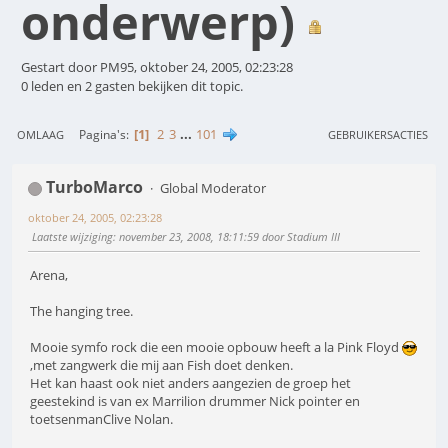
onderwerp)
Gestart door PM95, oktober 24, 2005, 02:23:28
0 leden en 2 gasten bekijken dit topic.
1
2
3
...
101
Pagina's
OMLAAG
GEBRUIKERSACTIES
TurboMarco
Global Moderator
oktober 24, 2005, 02:23:28
Laatste wijziging
: november 23, 2008, 18:11:59 door Stadium III
Arena,
The hanging tree.
Mooie symfo rock die een mooie opbouw heeft a la Pink Floyd
,met zangwerk die mij aan Fish doet denken.
Het kan haast ook niet anders aangezien de groep het
geestekind is van ex Marrilion drummer Nick pointer en
toetsenmanClive Nolan.