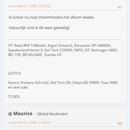
november 01, 2005, 20:23:32
#7
Ik luister nu naar Dreamtheater,het album Awake.
Natuurlijk vind ik dit weer geweldig!
HT: Rotel RAP 1580mk2, Argon Stream2, Panasonic DP-UB9004 ,
Speakerland Vector 0, Def Tech CS9040, SM55, D7, Behringer A800,
REL T9X, BK XXLS400 , Sumiko S9
LG77C4
Stereo: Primare A20 mk2, Def Tech D9, Onkyo BD SP809, Teac V680
en veel subs
TCL85L
Maurice
Global Moderator
november 01, 2005, 21:28:31
#8