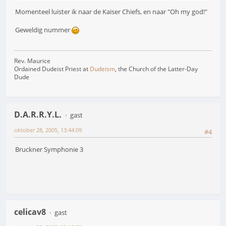
Momenteel luister ik naar de Kaiser Chiefs, en naar "Oh my god!"
Geweldig nummer
Rev. Maurice
Ordained Dudeist Priest at
Dudeism
, the Church of the Latter-Day
Dude
D.A.R.R.Y.L.
gast
oktober 28, 2005, 13:44:09
#4
Bruckner Symphonie 3
celicav8
gast