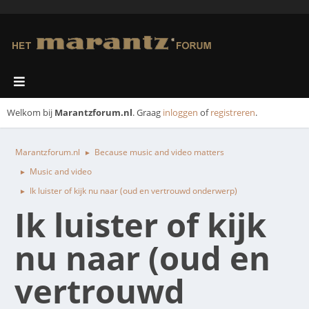
Welkom bij
Marantzforum.nl
. Graag
inloggen
of
registreren
.
Marantzforum.nl
Because music and video matters
►
Music and video
►
Ik luister of kijk nu naar (oud en vertrouwd onderwerp)
►
Ik luister of kijk
nu naar (oud en
vertrouwd