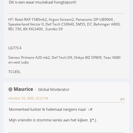
Dit is een waar muziekaal hoogtepunt!
HT: Rotel RAP 1580mk2, Argon Stream2, Panasonic DP-UB9004 ,
Speakerland Vector 0, Def Tech CS9040, SM55, D7, Behringer A800,
REL T9X, BK XXLS400 , Sumiko S9
LG77C4
Stereo: Primare A20 mk2, Def Tech D9, Onkyo BD SP809, Teac V680
en veel subs
TCL85L
Maurice
Global Moderator
oktober 24, 2005, 22:21:04
#1
Momenteel luister ik helemaal nergens naar :-#
Mijn vriendin is stomme series aan het kijken ](*,)