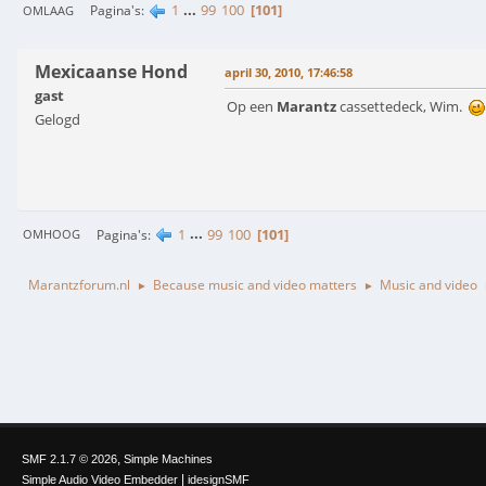
1
...
99
100
101
Pagina's
OMLAAG
Mexicaanse Hond
april 30, 2010, 17:46:58
gast
Op een
Marantz
cassettedeck, Wim.
Gelogd
1
...
99
100
101
Pagina's
OMHOOG
Marantzforum.nl
Because music and video matters
Music and video
►
►
,
SMF 2.1.7 © 2026
Simple Machines
|
Simple Audio Video Embedder
idesignSMF