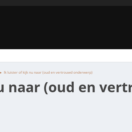
Ik luister of kijk nu naar (oud en vertrouwd onderwerp)
►
k nu naar (oud en ve