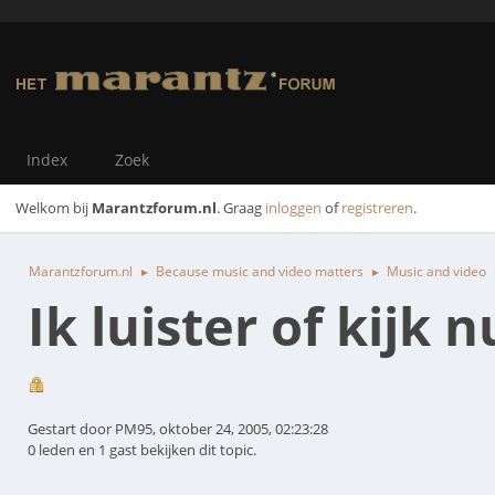
Index
Zoek
Welkom bij
Marantzforum.nl
. Graag
inloggen
of
registreren
.
Marantzforum.nl
Because music and video matters
Music and video
►
►
Ik luister of kij
Gestart door PM95, oktober 24, 2005, 02:23:28
0 leden en 1 gast bekijken dit topic.