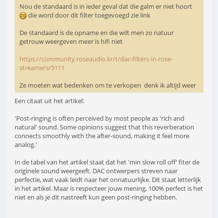
Nou de standaard is in ieder geval dat die galm er niet hoort
die word door dit filter toegevoegd zie link
De standaard is de opname en die wilt men zo natuur
getrouw weergeven meer is hifi niet
https://community.roseaudio.kr/t/dac-filters-in-rose-
streamers/5111
Ze moeten wat bedenken om te verkopen denk ik altijd weer
Een citaat uit het artikel:
'Post-ringing is often perceived by most people as 'rich and
natural' sound. Some opinions suggest that this reverberation
connects smoothly with the after-sound, making it feel more
analog.'
In de tabel van het artikel staat dat het 'min slow roll off' fiter de
originele sound weergeeft. DAC ontwerpers streven naar
perfectie, wat vaak leidt naar het onnatuurlijke. Dit staat letterlijk
in het artikel. Maar is respecteer jouw mening, 100% perfect is het
niet en als je dit nastreeft kun geen post-ringing hebben.