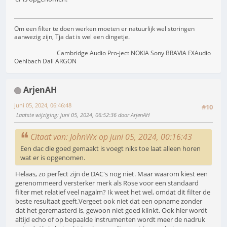
Om een filter te doen werken moeten er natuurlijk wel storingen
aanwezig zijn, Tja dat is wel een dingetje.
Cambridge Audio Pro-ject NOKIA Sony BRAVIA FXAudio
Oehlbach Dali ARGON
ArjenAH
juni 05, 2024, 06:46:48
#10
Laatste wijziging
: juni 05, 2024, 06:52:36 door ArjenAH
Citaat van: JohnWx op juni 05, 2024, 00:16:43
Een dac die goed gemaakt is voegt niks toe laat alleen horen
wat er is opgenomen.
Helaas, zo perfect zijn de DAC's nog niet. Maar waarom kiest een
gerenommeerd versterker merk als Rose voor een standaard
filter met relatief veel nagalm? Ik weet het wel, omdat dit filter de
beste resultaat geeft.Vergeet ook niet dat een opname zonder
dat het geremasterd is, gewoon niet goed klinkt. Ook hier wordt
altijd echo of op bepaalde instrumenten wordt meer de nadruk