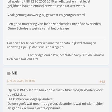
cd speler uit 88 92 96 2000 2010 en ABx test en met level
gelijkheid haalt niemand er wat tussen uit wat wat is
Vaak genoeg aanwezig bij geweest en georganiseerd
Een goed mastering van bv onze bekende Fritz of de overleden
Onno Scholze is weinig vanaf het origineel
Om een filter te doen werken moeten er natuurlijk wel storingen
aanwezig zijn, Tja dat is wel een dingetje.
Cambridge Audio Pro-ject NOKIA Sony BRAVIA FXAudio
Oehlbach Dali ARGON
NB
juni 05, 2024, 15:18:07
#12
Op mijn PM 6007, zit een knopje met 2 filter mogelijkheden voor
de AKM dac.
Die klinken wel degelijk anders.
De een geeft wat meer hoog weer, de ander is wat minder helder
en gebruik ik voor slechte opnames.