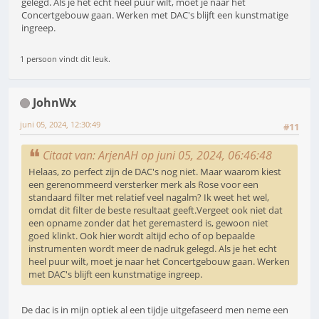
gelegd. Als je het echt heel puur wilt, moet je naar het
Concertgebouw gaan. Werken met DAC's blijft een kunstmatige
ingreep.
1 persoon vindt dit leuk.
JohnWx
juni 05, 2024, 12:30:49
#11
Citaat van: ArjenAH op juni 05, 2024, 06:46:48
Helaas, zo perfect zijn de DAC's nog niet. Maar waarom kiest
een gerenommeerd versterker merk als Rose voor een
standaard filter met relatief veel nagalm? Ik weet het wel,
omdat dit filter de beste resultaat geeft.Vergeet ook niet dat
een opname zonder dat het geremasterd is, gewoon niet
goed klinkt. Ook hier wordt altijd echo of op bepaalde
instrumenten wordt meer de nadruk gelegd. Als je het echt
heel puur wilt, moet je naar het Concertgebouw gaan. Werken
met DAC's blijft een kunstmatige ingreep.
De dac is in mijn optiek al een tijdje uitgefaseerd men neme een