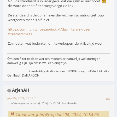
Nou de standaard is in ieder geval dat die galm er niet hoort
die word door dit filter toegevoegd zie link
De standaard is de opname en die wilt men zo natuur getrouw
weergeven meer is hifi niet
https://community.roseaudio.kr/t/dac-filters-in-rose-
streamers/5111
Ze moeten wat bedenken om te verkopen denk ik altijd weer
Om een filter te doen werken moeten er natuurlijk wel storingen
aanwezig zijn, Tja dat is wel een dingetje.
Cambridge Audio Pro-ject NOKIA Sony BRAVIA FXAudio
Oehlbach Dali ARGON
ArjenAH
juni 04, 2024, 11:55:01
#4
Laatste wijziging
: juni 04, 2024, 17:29:54 door ArjenAH
Citaat van: JohnWx op juni 04, 2024, 10:54:06