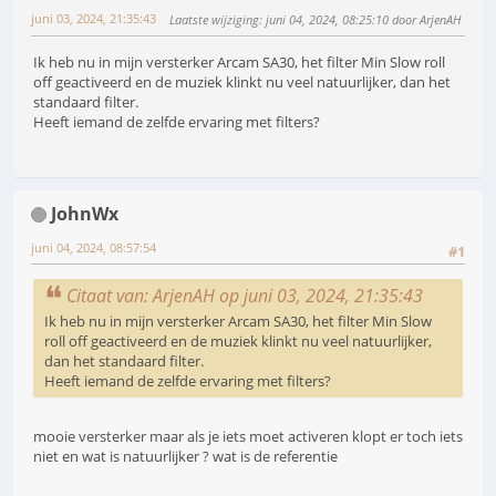
juni 03, 2024, 21:35:43
Laatste wijziging
: juni 04, 2024, 08:25:10 door ArjenAH
Ik heb nu in mijn versterker Arcam SA30, het filter Min Slow roll
off geactiveerd en de muziek klinkt nu veel natuurlijker, dan het
standaard filter.
Heeft iemand de zelfde ervaring met filters?
JohnWx
juni 04, 2024, 08:57:54
#1
Citaat van: ArjenAH op juni 03, 2024, 21:35:43
Ik heb nu in mijn versterker Arcam SA30, het filter Min Slow
roll off geactiveerd en de muziek klinkt nu veel natuurlijker,
dan het standaard filter.
Heeft iemand de zelfde ervaring met filters?
mooie versterker maar als je iets moet activeren klopt er toch iets
niet en wat is natuurlijker ? wat is de referentie