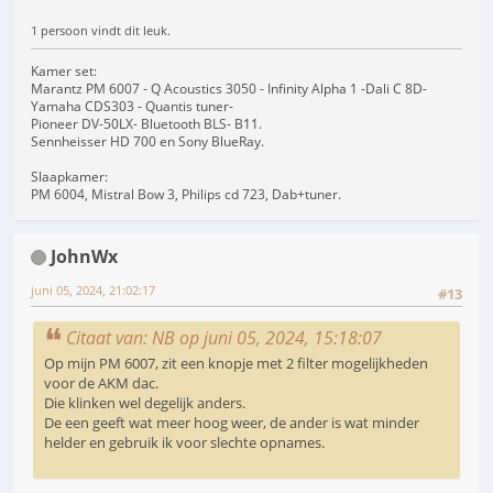
1 persoon vindt dit leuk.
Kamer set:
Marantz PM 6007 - Q Acoustics 3050 - Infinity Alpha 1 -Dali C 8D-
Yamaha CDS303 - Quantis tuner-
Pioneer DV-50LX- Bluetooth BLS- B11.
Sennheisser HD 700 en Sony BlueRay.
Slaapkamer:
PM 6004, Mistral Bow 3, Philips cd 723, Dab+tuner.
JohnWx
juni 05, 2024, 21:02:17
#13
Citaat van: NB op juni 05, 2024, 15:18:07
Op mijn PM 6007, zit een knopje met 2 filter mogelijkheden
voor de AKM dac.
Die klinken wel degelijk anders.
De een geeft wat meer hoog weer, de ander is wat minder
helder en gebruik ik voor slechte opnames.