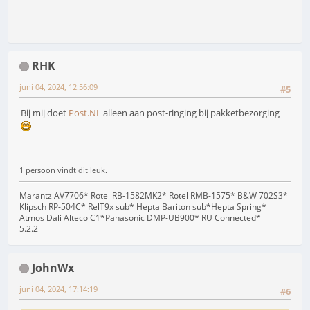
RHK
juni 04, 2024, 12:56:09
#5
Bij mij doet
Post.NL
alleen aan post-ringing bij pakketbezorging
1 persoon vindt dit leuk.
Marantz AV7706* Rotel RB-1582MK2* Rotel RMB-1575* B&W 702S3*
Klipsch RP-504C* RelT9x sub* Hepta Bariton sub*Hepta Spring*
Atmos Dali Alteco C1*Panasonic DMP-UB900* RU Connected*
5.2.2
JohnWx
juni 04, 2024, 17:14:19
#6