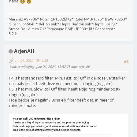
haha
Marantz AV7706* Rotel RB-1582MK2* Rotel RMB-1575* B&W 702S3*
Klipsch RP-504C* RelT9x sub* Hepta Bariton sub*Hepta Spring*
Atmos Dali Alteco C1*Panasonic DMP-UB900* RU Connected*
5.2.2
ArjenAH
juni 04, 2024, 19:42:26
#8
Laatste wijziging
: juni 04, 2024, 19:52:25 door ArjenAH
F4 is het standaard filter Min. Fast Roll Off in de Rose versterker
en zoals je ziet heeft deze veelmeer post-ringing (nagalm)
F5 is het min. Slow Roll Off filter, heeft altijd nog minder post-
ringen (nagalm)
Hoe bedoel je nagalm? Bijna elk filter heeft dat, in meer of
mindere mate.