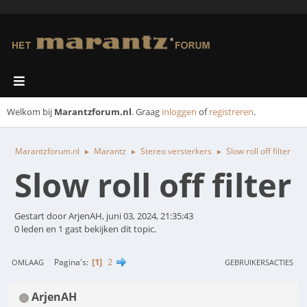
Welkom bij
Marantzforum.nl
. Graag
inloggen
of
registreren
.
Marantzforum.nl
Marantz
Stereo versterkers
Slow roll off filter
►
►
►
Slow roll off filter
Gestart door ArjenAH, juni 03, 2024, 21:35:43
0 leden en 1 gast bekijken dit topic.
1
2
Pagina's
OMLAAG
GEBRUIKERSACTIES
ArjenAH