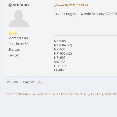
stefaan
mei 06, 2021, 15:02:45
ik zoek nog een tweede Marantz CC4003 (
Marantz Fan
NA6005
Berichten: 58
NA7004 (x2)
NR1506
Stefaan
NR1602 (x2)
Gelogd
NR1605
SR7002
UD5007
CC4003
1
Pagina's
OMHOOG
Marantzforum.nl
Get social
Te koop / gezocht
[GEZOCHT]Marantz 
►
►
►