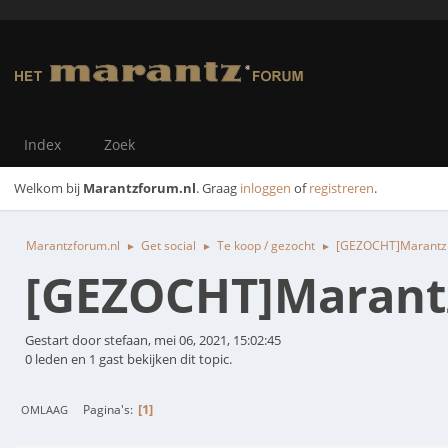
Index
Zoek
Welkom bij
Marantzforum.nl
. Graag
inloggen
of
registreren
.
Marantzforum.nl
Get social
Te koop / gezocht
[GEZOCHT]Marantz 
►
►
►
[GEZOCHT]Marantz
Gestart door stefaan, mei 06, 2021, 15:02:45
0 leden en 1 gast bekijken dit topic.
1
Pagina's
OMLAAG