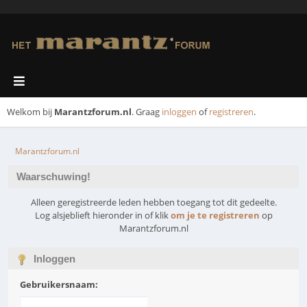
Welkom bij
Marantzforum.nl
. Graag
inloggen
of
registreren
.
Marantzforum.nl
Waarschuwing!
Alleen geregistreerde leden hebben toegang tot dit gedeelte.
Log alsjeblieft hieronder in of klik
om je te registreren
op
Marantzforum.nl
Inloggen
Gebruikersnaam: