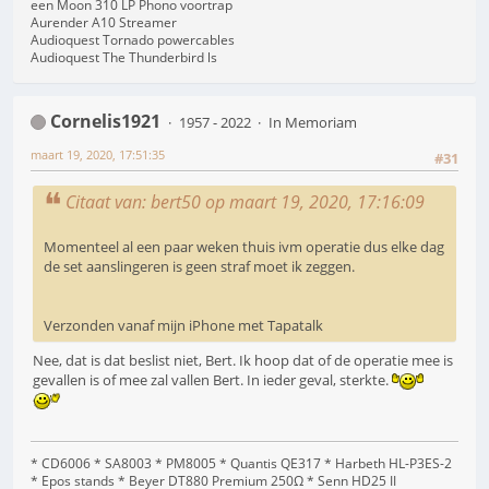
een Moon 310 LP Phono voortrap
Aurender A10 Streamer
Audioquest Tornado powercables
Audioquest The Thunderbird ls
Cornelis1921
1957 - 2022
In Memoriam
maart 19, 2020, 17:51:35
#31
Citaat van: bert50 op maart 19, 2020, 17:16:09
Momenteel al een paar weken thuis ivm operatie dus elke dag
de set aanslingeren is geen straf moet ik zeggen.
Verzonden vanaf mijn iPhone met Tapatalk
Nee, dat is dat beslist niet, Bert. Ik hoop dat of de operatie mee is
gevallen is of mee zal vallen Bert. In ieder geval, sterkte.
* CD6006 * SA8003 * PM8005 * Quantis QE317 * Harbeth HL-P3ES-2
* Epos stands * Beyer DT880 Premium 250Ω * Senn HD25 II