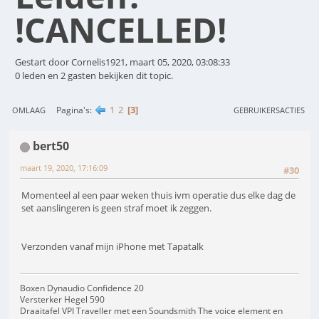
!CANCELLED!
Gestart door Cornelis1921, maart 05, 2020, 03:08:33
0 leden en 2 gasten bekijken dit topic.
1
2
3
Pagina's
OMLAAG
GEBRUIKERSACTIES
bert50
maart 19, 2020, 17:16:09
#30
Momenteel al een paar weken thuis ivm operatie dus elke dag de
set aanslingeren is geen straf moet ik zeggen.
Verzonden vanaf mijn iPhone met Tapatalk
Boxen Dynaudio Confidence 20
Versterker Hegel 590
Draaitafel VPI Traveller met een Soundsmith The voice element en