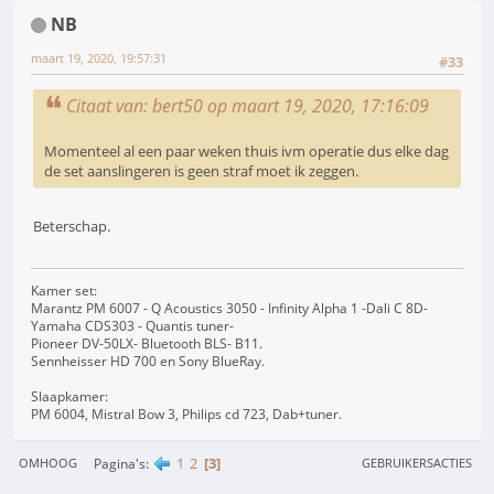
NB
maart 19, 2020, 19:57:31
#33
Citaat van: bert50 op maart 19, 2020, 17:16:09
Momenteel al een paar weken thuis ivm operatie dus elke dag
de set aanslingeren is geen straf moet ik zeggen.
Beterschap.
Kamer set:
Marantz PM 6007 - Q Acoustics 3050 - Infinity Alpha 1 -Dali C 8D-
Yamaha CDS303 - Quantis tuner-
Pioneer DV-50LX- Bluetooth BLS- B11.
Sennheisser HD 700 en Sony BlueRay.
Slaapkamer:
PM 6004, Mistral Bow 3, Philips cd 723, Dab+tuner.
1
2
3
Pagina's
OMHOOG
GEBRUIKERSACTIES