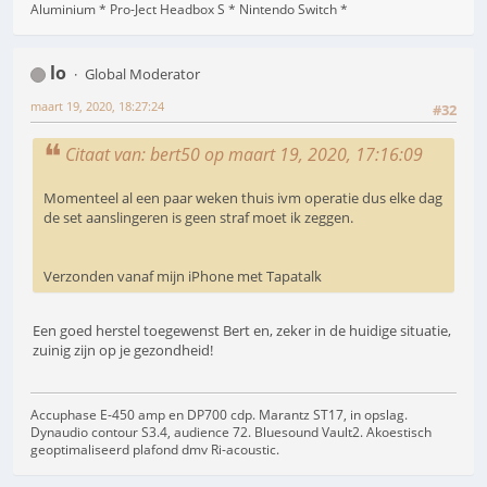
Aluminium * Pro-Ject Headbox S * Nintendo Switch *
lo
Global Moderator
maart 19, 2020, 18:27:24
#32
Citaat van: bert50 op maart 19, 2020, 17:16:09
Momenteel al een paar weken thuis ivm operatie dus elke dag
de set aanslingeren is geen straf moet ik zeggen.
Verzonden vanaf mijn iPhone met Tapatalk
Een goed herstel toegewenst Bert en, zeker in de huidige situatie,
zuinig zijn op je gezondheid!
Accuphase E-450 amp en DP700 cdp. Marantz ST17, in opslag.
Dynaudio contour S3.4, audience 72. Bluesound Vault2. Akoestisch
geoptimaliseerd plafond dmv Ri-acoustic.