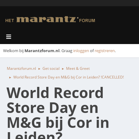
Welkom bij
Marantzforum.nl
. Graag
inloggen
of
registreren
.
Marantzforum.nl
Get social
Meet & Greet
►
►
World Record Store Day en M&G bij Cor in Leiden? !CANCELLED!
►
World Record
Store Day en
M&G bij Cor in
Leiden?