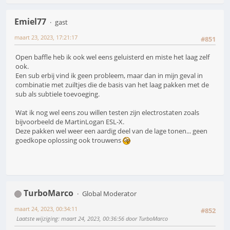
Emiel77
gast
maart 23, 2023, 17:21:17
#851
Open baffle heb ik ook wel eens geluisterd en miste het laag zelf
ook.
Een sub erbij vind ik geen probleem, maar dan in mijn geval in
combinatie met zuiltjes die de basis van het laag pakken met de
sub als subtiele toevoeging.
Wat ik nog wel eens zou willen testen zijn electrostaten zoals
bijvoorbeeld de MartinLogan ESL-X.
Deze pakken wel weer een aardig deel van de lage tonen... geen
goedkope oplossing ook trouwens
TurboMarco
Global Moderator
maart 24, 2023, 00:34:11
#852
Laatste wijziging
: maart 24, 2023, 00:36:56 door TurboMarco