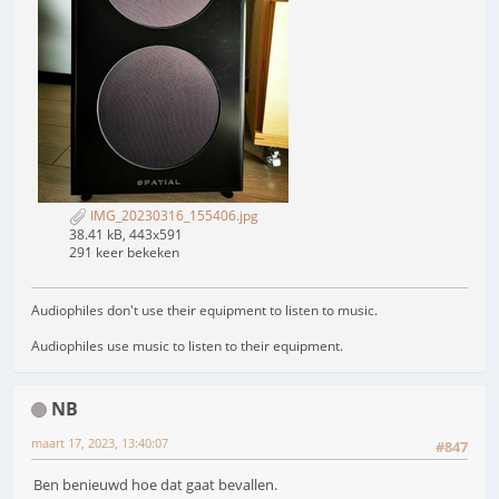
IMG_20230316_155406.jpg
38.41 kB, 443x591
291 keer bekeken
Audiophiles don't use their equipment to listen to music.
Audiophiles use music to listen to their equipment.
NB
maart 17, 2023, 13:40:07
#847
Ben benieuwd hoe dat gaat bevallen.