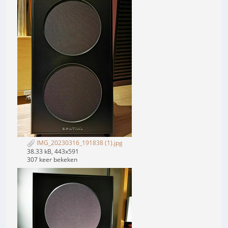
IMG_20230316_191838 (1).jpg
38.33 kB, 443x591
307 keer bekeken