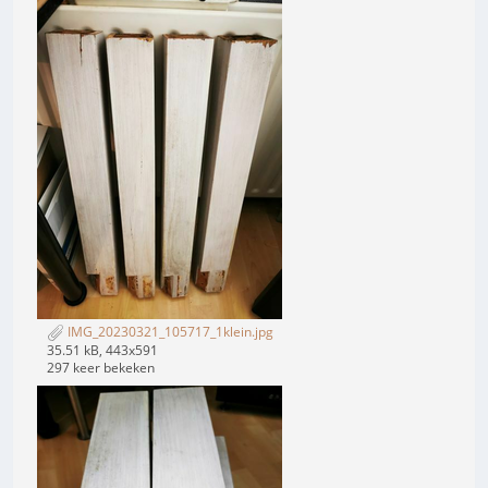
IMG_20230321_105717_1klein.jpg
35.51 kB, 443x591
297 keer bekeken