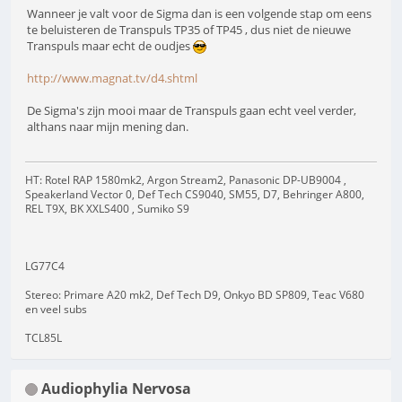
Wanneer je valt voor de Sigma dan is een volgende stap om eens
te beluisteren de Transpuls TP35 of TP45 , dus niet de nieuwe
Transpuls maar echt de oudjes
http://www.magnat.tv/d4.shtml
De Sigma's zijn mooi maar de Transpuls gaan echt veel verder,
althans naar mijn mening dan.
HT: Rotel RAP 1580mk2, Argon Stream2, Panasonic DP-UB9004 ,
Speakerland Vector 0, Def Tech CS9040, SM55, D7, Behringer A800,
REL T9X, BK XXLS400 , Sumiko S9
LG77C4
Stereo: Primare A20 mk2, Def Tech D9, Onkyo BD SP809, Teac V680
en veel subs
TCL85L
Audiophylia Nervosa