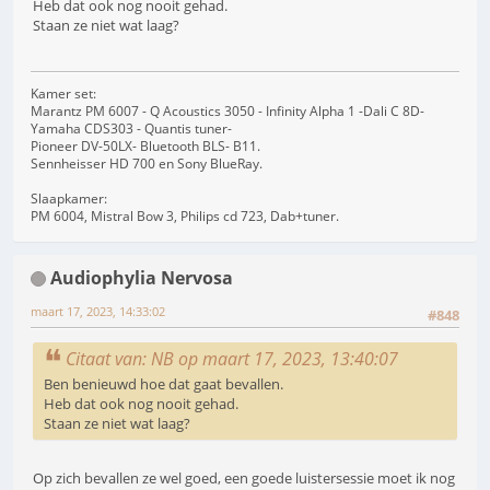
Heb dat ook nog nooit gehad.
Staan ze niet wat laag?
Kamer set:
Marantz PM 6007 - Q Acoustics 3050 - Infinity Alpha 1 -Dali C 8D-
Yamaha CDS303 - Quantis tuner-
Pioneer DV-50LX- Bluetooth BLS- B11.
Sennheisser HD 700 en Sony BlueRay.
Slaapkamer:
PM 6004, Mistral Bow 3, Philips cd 723, Dab+tuner.
Audiophylia Nervosa
maart 17, 2023, 14:33:02
#848
Citaat van: NB op maart 17, 2023, 13:40:07
Ben benieuwd hoe dat gaat bevallen.
Heb dat ook nog nooit gehad.
Staan ze niet wat laag?
Op zich bevallen ze wel goed, een goede luistersessie moet ik nog