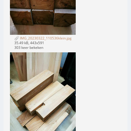
IMG_20230322_110536klein.jpg
35.49 kB, 443x591
303 keer bekeken