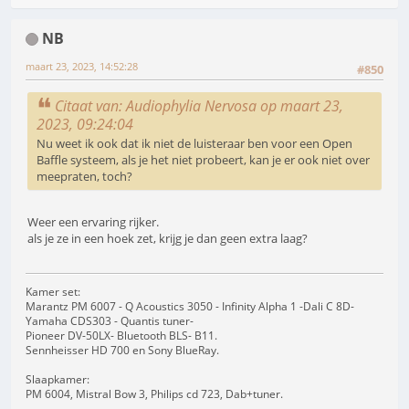
NB
maart 23, 2023, 14:52:28
#850
Citaat van: Audiophylia Nervosa op maart 23,
2023, 09:24:04
Nu weet ik ook dat ik niet de luisteraar ben voor een Open
Baffle systeem, als je het niet probeert, kan je er ook niet over
meepraten, toch?
Weer een ervaring rijker.
als je ze in een hoek zet, krijg je dan geen extra laag?
Kamer set:
Marantz PM 6007 - Q Acoustics 3050 - Infinity Alpha 1 -Dali C 8D-
Yamaha CDS303 - Quantis tuner-
Pioneer DV-50LX- Bluetooth BLS- B11.
Sennheisser HD 700 en Sony BlueRay.
Slaapkamer:
PM 6004, Mistral Bow 3, Philips cd 723, Dab+tuner.