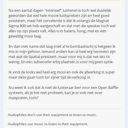
Na een aantal dagen "intensief" luisteren is toch wel duidelijk
geworden dat wel hele mooie luidsprekers zijn en heel goed
presteren, maar het vervelende is dat ik onlangs de Magnat
Sigma 800 set heb aangeschaft en dat met die speaker toch wel
alles op zijn plaats valt. Alles is in balans, hoog, mid en een
geweldig mooi laag.
En dan met name dat laag (niet al te bombastisch) is hetgeen ik
mis in mijn gehoor. Iemand anders kan al heel erg tevreden zijn
met wat de Spatial presteert, maar voor mij is dat net iets te
weinig. En een subwoofer erbij plaatsen is voor mij geen optie.
Ik vind de looks wel heel erg mooi en ook de afwerking is super
maar deze gaan toch ter zijner tijd de verkoop in.
Nu weet ik ook dat ik niet de luisteraar ben voor een Open Baffle
systeem, als je het niet probeert, kan je er ook niet over
meepraten, toch?
Audiophiles don't use their equipment to listen to music.
Audiophiles use music to listen to their equipment.