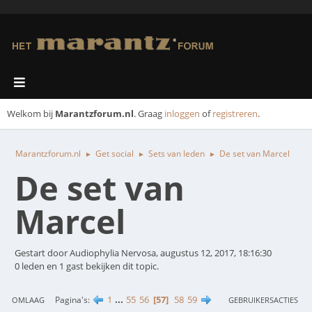
Welkom bij
Marantzforum.nl
. Graag
inloggen
of
registreren
.
Marantzforum.nl
Get social
Sets van leden
De set van Marcel
►
►
►
De set van
Marcel
Gestart door Audiophylia Nervosa, augustus 12, 2017, 18:16:30
0 leden en 1 gast bekijken dit topic.
1
...
55
56
57
58
59
Pagina's
OMLAAG
GEBRUIKERSACTIES