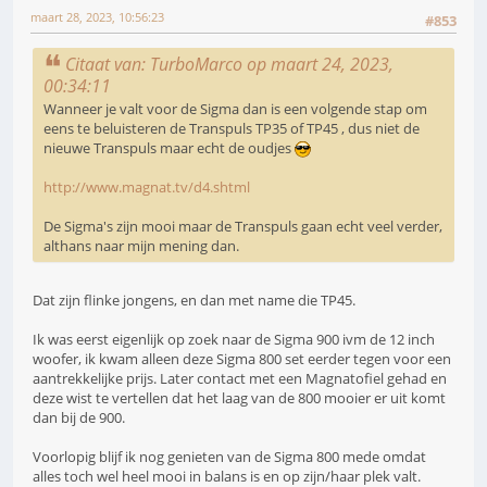
maart 28, 2023, 10:56:23
#853
Citaat van: TurboMarco op maart 24, 2023,
00:34:11
Wanneer je valt voor de Sigma dan is een volgende stap om
eens te beluisteren de Transpuls TP35 of TP45 , dus niet de
nieuwe Transpuls maar echt de oudjes
http://www.magnat.tv/d4.shtml
De Sigma's zijn mooi maar de Transpuls gaan echt veel verder,
althans naar mijn mening dan.
Dat zijn flinke jongens, en dan met name die TP45.
Ik was eerst eigenlijk op zoek naar de Sigma 900 ivm de 12 inch
woofer, ik kwam alleen deze Sigma 800 set eerder tegen voor een
aantrekkelijke prijs. Later contact met een Magnatofiel gehad en
deze wist te vertellen dat het laag van de 800 mooier er uit komt
dan bij de 900.
Voorlopig blijf ik nog genieten van de Sigma 800 mede omdat
alles toch wel heel mooi in balans is en op zijn/haar plek valt.