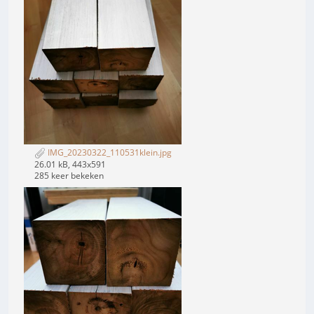
IMG_20230322_110531klein.jpg
26.01 kB, 443x591
285 keer bekeken