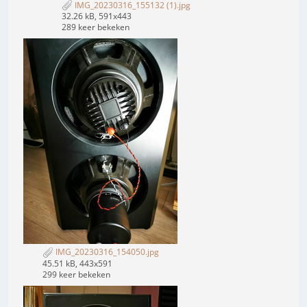
IMG_20230316_155132 (1).jpg
32.26 kB, 591x443
289 keer bekeken
IMG_20230316_154050.jpg
45.51 kB, 443x591
299 keer bekeken