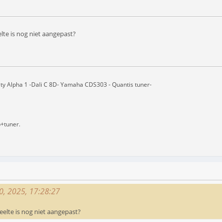
lte is nog niet aangepast?
ity Alpha 1 -Dali C 8D- Yamaha CDS303 - Quantis tuner-
b+tuner.
0, 2025, 17:28:27
eelte is nog niet aangepast?