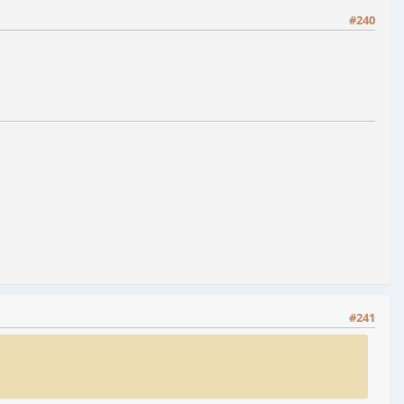
#240
#241