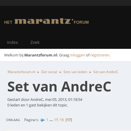
Index
Zoek
Welkom bij
Marantzforum.nl
. Graag
inloggen
of
registreren
.
Marantzforum.nl
Get social
Sets van leden
Set van AndreC
►
►
►
Set van AndreC
Gestart door AndreC, mei 05, 2013, 01:18:54
0 leden en 1 gast bekijken dit topic.
1
...
15
16
17
Pagina's
OMLAAG