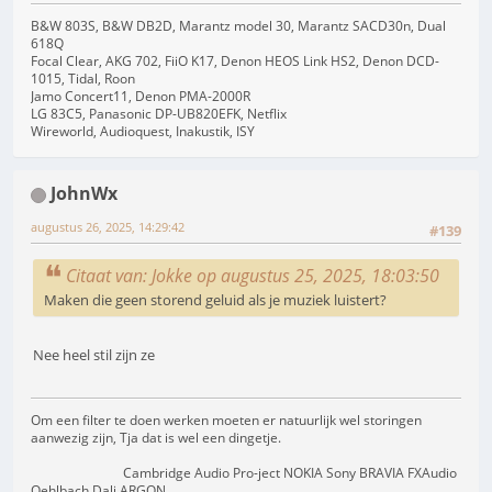
B&W 803S, B&W DB2D, Marantz model 30, Marantz SACD30n, Dual
618Q
Focal Clear, AKG 702, FiiO K17, Denon HEOS Link HS2, Denon DCD-
1015, Tidal, Roon
Jamo Concert11, Denon PMA-2000R
LG 83C5, Panasonic DP-UB820EFK, Netflix
Wireworld, Audioquest, Inakustik, ISY
JohnWx
augustus 26, 2025, 14:29:42
#139
Citaat van: Jokke op augustus 25, 2025, 18:03:50
Maken die geen storend geluid als je muziek luistert?
Nee heel stil zijn ze
Om een filter te doen werken moeten er natuurlijk wel storingen
aanwezig zijn, Tja dat is wel een dingetje.
Cambridge Audio Pro-ject NOKIA Sony BRAVIA FXAudio
Oehlbach Dali ARGON