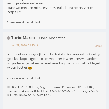
een bijzondere luisteraar.
Maar wel met een ruime ervaring, leuke luidsprekers, ziet er
netjes uit.
2 personen vinden dit leuk.
TurboMarco
Global Moderator
januari 31, 2026, 09:15:14
#143
Het mooie van dergelijke spullen is dat je het voor relatief weinig
geld kan kopen (gebruikt) en wanneer je weer eens wat anders
wil proberen je het net zo snel weer kwijt ben voor het zelfde geld
(+ een beetje)
2 personen vinden dit leuk.
HT: Rotel RAP 1580mk2, Argon Stream2, Panasonic DP-UB9004 ,
Speakerland Vector 0, Def Tech CS9040, SM55, D7, Behringer A800,
REL T9X, BK XXLS400 , Sumiko S9