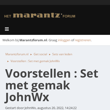
Welkom bij
Marantzforum.nl
. Graag
inloggen
of
registreren
.
Marantzforum.nl
Get social
Sets van leden
►
►
Voorstellen : Set met gemak JohnWx
►
Voorstellen : Set
met gemak
JohnWx
Gestart door JohnWx, augustus 20, 2022, 14:24:22