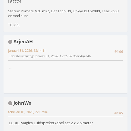
LG77C4
Stereo: Primare A20 mk2, Def Tech D9, Onkyo BD SP809, Teac V680
en veel subs
TCL85L
ArjenAH
januari 31, 2026, 12:14:11
#144
Laatste wijziging
: januari 31, 2026, 12:15:56 door ArjenAH
...
JohnWx
februari 01, 2026, 22:02:04
#145
LUDIC Magica Luidsprekerkabel set 2 x 2.5 meter