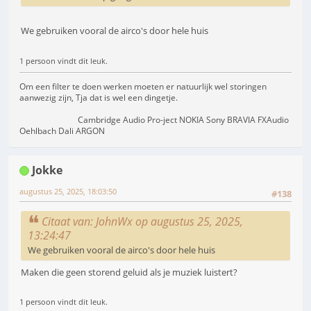
We gebruiken vooral de airco's door hele huis
1 persoon vindt dit leuk.
Om een filter te doen werken moeten er natuurlijk wel storingen
aanwezig zijn, Tja dat is wel een dingetje.
Cambridge Audio Pro-ject NOKIA Sony BRAVIA FXAudio
Oehlbach Dali ARGON
Jokke
augustus 25, 2025, 18:03:50
#138
Citaat van: JohnWx op augustus 25, 2025,
13:24:47
We gebruiken vooral de airco's door hele huis
Maken die geen storend geluid als je muziek luistert?
1 persoon vindt dit leuk.