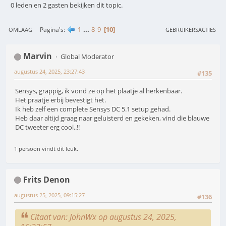
0 leden en 2 gasten bekijken dit topic.
1
...
8
9
10
Pagina's
OMLAAG
GEBRUIKERSACTIES
Marvin
Global Moderator
augustus 24, 2025, 23:27:43
#135
Sensys, grappig, ik vond ze op het plaatje al herkenbaar.
Het praatje erbij bevestigt het.
Ik heb zelf een complete Sensys DC 5.1 setup gehad.
Heb daar altijd graag naar geluisterd en gekeken, vind die blauwe
DC tweeter erg cool..!!
1 persoon vindt dit leuk.
Frits Denon
augustus 25, 2025, 09:15:27
#136
Citaat van: JohnWx op augustus 24, 2025,