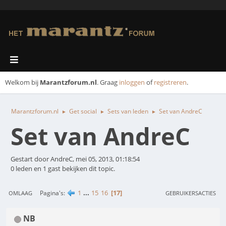
Welkom bij
Marantzforum.nl
. Graag
inloggen
of
registreren
.
Marantzforum.nl
Get social
Sets van leden
Set van AndreC
►
►
►
Set van AndreC
Gestart door AndreC, mei 05, 2013, 01:18:54
0 leden en 1 gast bekijken dit topic.
1
...
15
16
17
Pagina's
OMLAAG
GEBRUIKERSACTIES
NB