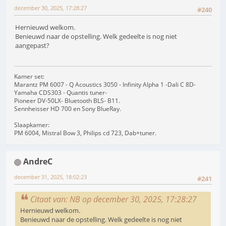
december 30, 2025, 17:28:27
#240
Hernieuwd welkom.
Benieuwd naar de opstelling. Welk gedeelte is nog niet
aangepast?
Kamer set:
Marantz PM 6007 - Q Acoustics 3050 - Infinity Alpha 1 -Dali C 8D-
Yamaha CDS303 - Quantis tuner-
Pioneer DV-50LX- Bluetooth BLS- B11.
Sennheisser HD 700 en Sony BlueRay.
Slaapkamer:
PM 6004, Mistral Bow 3, Philips cd 723, Dab+tuner.
AndreC
december 31, 2025, 18:02:23
#241
Citaat van: NB op december 30, 2025, 17:28:27
Hernieuwd welkom.
Benieuwd naar de opstelling. Welk gedeelte is nog niet