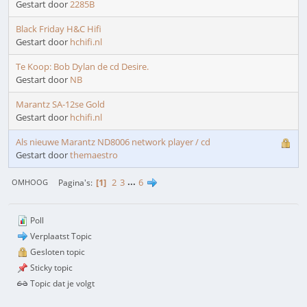
Gestart door
2285B
Black Friday H&C Hifi
Gestart door
hchifi.nl
Te Koop: Bob Dylan de cd Desire.
Gestart door
NB
Marantz SA-12se Gold
Gestart door
hchifi.nl
Als nieuwe Marantz ND8006 network player / cd
Gestart door
themaestro
1
2
3
...
6
Pagina's
OMHOOG
Poll
Verplaatst Topic
Gesloten topic
Sticky topic
Topic dat je volgt