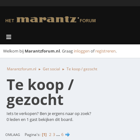
Welkom bij
Marantzforum.nl
. Graag
inloggen
of
registreren
.
Marantzforum.nl
Get social
Te koop / gezocht
►
►
Te koop /
gezocht
Iets te verkopen? Ben je ergens naar op zoek?
0 leden en 1 gast bekijken dit board.
1
2
3
...
6
Pagina's
OMLAAG