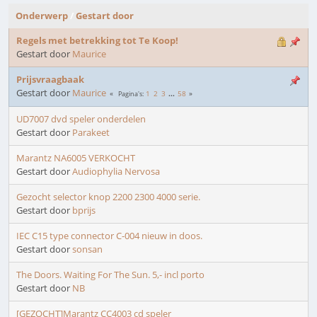
Onderwerp
/
Gestart door
Regels met betrekking tot Te Koop!
Gestart door
Maurice
Prijsvraagbaak
Gestart door
Maurice
1
2
3
...
58
Pagina's
UD7007 dvd speler onderdelen
Gestart door
Parakeet
Marantz NA6005 VERKOCHT
Gestart door
Audiophylia Nervosa
Gezocht selector knop 2200 2300 4000 serie.
Gestart door
bprijs
IEC C15 type connector C-004 nieuw in doos.
Gestart door
sonsan
The Doors. Waiting For The Sun. 5,- incl porto
Gestart door
NB
[GEZOCHT]Marantz CC4003 cd speler