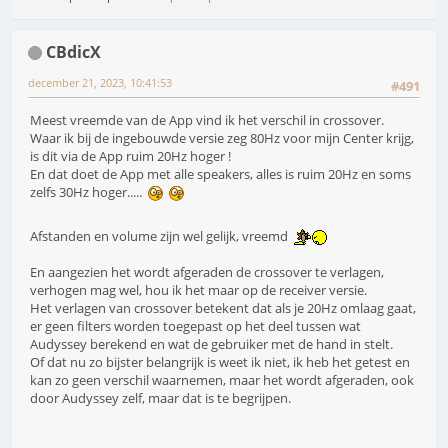
CBdicX
december 21, 2023, 10:41:53
#491
Meest vreemde van de App vind ik het verschil in crossover.
Waar ik bij de ingebouwde versie zeg 80Hz voor mijn Center krijg,
is dit via de App ruim 20Hz hoger !
En dat doet de App met alle speakers, alles is ruim 20Hz en soms
zelfs 30Hz hoger.....
Afstanden en volume zijn wel gelijk, vreemd
En aangezien het wordt afgeraden de crossover te verlagen,
verhogen mag wel, hou ik het maar op de receiver versie.
Het verlagen van crossover betekent dat als je 20Hz omlaag gaat,
er geen filters worden toegepast op het deel tussen wat
Audyssey berekend en wat de gebruiker met de hand in stelt.
Of dat nu zo bijster belangrijk is weet ik niet, ik heb het getest en
kan zo geen verschil waarnemen, maar het wordt afgeraden, ook
door Audyssey zelf, maar dat is te begrijpen.