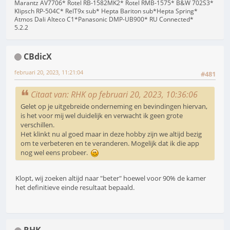
Marantz AV7706* Rotel RB-1582MK2* Rotel RMB-1575* B&W 702S3*
Klipsch RP-504C* RelT9x sub* Hepta Bariton sub*Hepta Spring*
Atmos Dali Alteco C1*Panasonic DMP-UB900* RU Connected*
5.2.2
CBdicX
februari 20, 2023, 11:21:04
#481
Citaat van: RHK op februari 20, 2023, 10:36:06
Gelet op je uitgebreide onderneming en bevindingen hiervan,
is het voor mij wel duidelijk en verwacht ik geen grote
verschillen.
Het klinkt nu al goed maar in deze hobby zijn we altijd bezig
om te verbeteren en te veranderen. Mogelijk dat ik die app
nog wel eens probeer.
Klopt, wij zoeken altijd naar "beter" hoewel voor 90% de kamer
het definitieve einde resultaat bepaald.