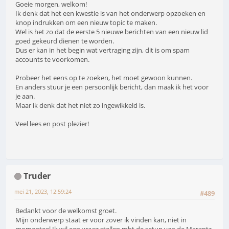
Goeie morgen, welkom!
Ik denk dat het een kwestie is van het onderwerp opzoeken en
knop indrukken om een nieuw topic te maken.
Wel is het zo dat de eerste 5 nieuwe berichten van een nieuw lid
goed gekeurd dienen te worden.
Dus er kan in het begin wat vertraging zijn, dit is om spam
accounts te voorkomen.
Probeer het eens op te zoeken, het moet gewoon kunnen.
En anders stuur je een persoonlijk bericht, dan maak ik het voor
je aan.
Maar ik denk dat het niet zo ingewikkeld is.
Veel lees en post plezier!
Truder
mei 21, 2023, 12:59:24
#489
Bedankt voor de welkomst groet.
Mijn onderwerp staat er voor zover ik vinden kan, niet in
momenteel.Ik wil een vraag stellen mbt de setup van de Marantz