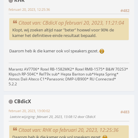
RHK
februari 20, 2023, 12:25:36
#482
Citaat van: CBdicX op februari 20, 2023, 11:21:04
Klopt, wij zoeken altijd naar "beter" hoewel voor 90% de
kamer het definitieve einde resultaat bepaald.
Daarom heb ik die kamer ook vol speakers gezet.
Marantz AV7706* Rotel RB-1582MK2* Rotel RMB-1575* B&W 702S3*
Klipsch RP-504C* RelT9x sub* Hepta Bariton sub*Hepta Spring*
Atmos Dali Alteco C1*Panasonic DMP-UB900* RU Connected*
5.2.2
CBdicX
februari 20, 2023, 13:00:02
#483
Laatste wijziging
: februari 20, 2023, 13:08:12 door CBdicX
Citaat van: RHK op februari 20, 2023, 12:25:36
Daarom heb ik die kamer ook vol speakers gezet.