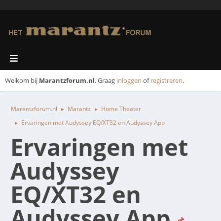
Welkom bij
Marantzforum.nl
. Graag
inloggen
of
registreren
.
Marantzforum.nl
Marantz
Home Theater
►
►
Ervaringen met Audyssey EQ/XT32 en Audyssey App
►
Ervaringen met
Audyssey
EQ/XT32 en
Audyssey App