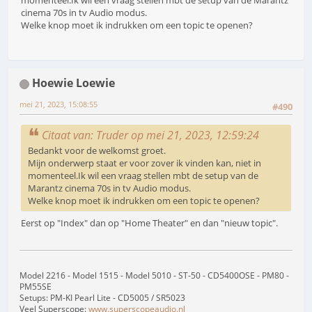
cinema 70s in tv Audio modus.
Welke knop moet ik indrukken om een topic te openen?
Hoewie Loewie
mei 21, 2023, 15:08:55
#490
Citaat van: Truder op mei 21, 2023, 12:59:24
Bedankt voor de welkomst groet.
Mijn onderwerp staat er voor zover ik vinden kan, niet in
momenteel.Ik wil een vraag stellen mbt de setup van de
Marantz cinema 70s in tv Audio modus.
Welke knop moet ik indrukken om een topic te openen?
Eerst op "Index" dan op "Home Theater" en dan "nieuw topic".
Model 2216 - Model 1515 - Model 5010 - ST-50 - CD5400OSE - PM80 -
PM55SE
Setups: PM-KI Pearl Lite - CD5005 / SR5023
Veel Superscope:
www.superscopeaudio.nl