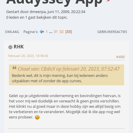
Gestart door dmeerpa, juni 11, 2009, 20:22:34
0 leden en 1 gast bekijken dit topic.
1
...
31
32
33
Pagina's
OMLAAG
GEBRUIKERSACTIES
RHK
februari 20, 2023, 10:36:06
#480
Citaat van: CBdicX op februari 20, 2023, 07:52:47
Bedenk wel, dit is mijn mening, kan bij iedereen anders
uitpakken met of zonder de app curves.
Gelet op je uitgebreide onderneming en bevindingen hiervan, is
het voor mij wel duidelijk en verwacht ik geen grote verschillen.
Het klinkt nu al goed maar in deze hobby zijn we altijd bezig om
te verbeteren en te veranderen. Mogelijk dat ik die app nog wel
eens probeer.