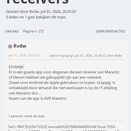
Gestart door Rvdw, juli 01, 2026, 20:25:07
0 leden en 1 gast bekijken dit topic.
1
Pagina's
OMLAAG
GEBRUIKERSACTIES
Rvdw
juli 01, 2026, 20:25:07
Laatste wijziging
: juli 01, 2026, 20:30:22 door Rvdw
Eindelijk!
Er is een goede app voor diegenen die een receiver van Marantz
of Denon hebben die gekoppeld zijn aan een netwerk.
Zowel voor Android als Apple gebruikers te kopen. Grappig: Is
ontwikkeld door iemand die niet werkzaam is op de IT afdeling
van Marantz dus ..
Naam van de app is AVR Maestro.
1 persoon vindt dit leuk.
Set1: PM15S2/SA15S2/Cinema60/UD7006/NA6005/4X Focal 705V