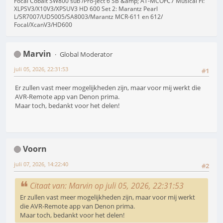
Focal Cobalt SW800 sub /Pro-ject 6 SB &amp; AT-MCOFC7 Musical Fi:
XLPSV3/X10V3/XPSUV3 HD 600 Set 2: Marantz Pearl
L/SR7007/UD5005/SA8003/Marantz MCR-611 en 612/
Focal/XcanV3/HD600
Marvin
Global Moderator
juli 05, 2026, 22:31:53
#1
Er zullen vast meer mogelijkheden zijn, maar voor mij werkt die
AVR-Remote app van Denon prima.
Maar toch, bedankt voor het delen!
Voorn
juli 07, 2026, 14:22:40
#2
Citaat van: Marvin op juli 05, 2026, 22:31:53
Er zullen vast meer mogelijkheden zijn, maar voor mij werkt
die AVR-Remote app van Denon prima.
Maar toch, bedankt voor het delen!