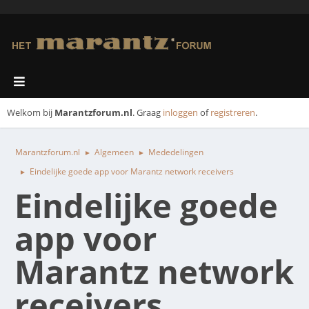
Welkom bij
Marantzforum.nl
. Graag
inloggen
of
registreren
.
Marantzforum.nl
Algemeen
Mededelingen
►
►
Eindelijke goede app voor Marantz network receivers
►
Eindelijke goede
app voor
Marantz network
receivers