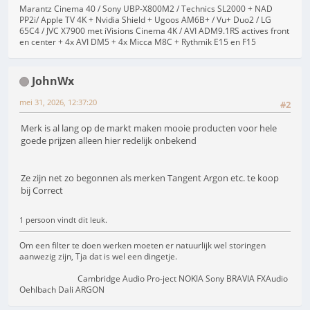
Marantz Cinema 40 / Sony UBP-X800M2 / Technics SL2000 + NAD
PP2i/ Apple TV 4K + Nvidia Shield + Ugoos AM6B+ / Vu+ Duo2 / LG
65C4 / JVC X7900 met iVisions Cinema 4K / AVI ADM9.1RS actives front
en center + 4x AVI DM5 + 4x Micca M8C + Rythmik E15 en F15
JohnWx
mei 31, 2026, 12:37:20
#2
Merk is al lang op de markt maken mooie producten voor hele
goede prijzen alleen hier redelijk onbekend
Ze zijn net zo begonnen als merken Tangent Argon etc. te koop
bij Correct
1 persoon vindt dit leuk.
Om een filter te doen werken moeten er natuurlijk wel storingen
aanwezig zijn, Tja dat is wel een dingetje.
Cambridge Audio Pro-ject NOKIA Sony BRAVIA FXAudio
Oehlbach Dali ARGON