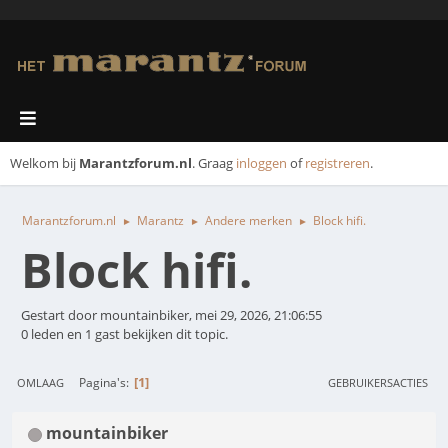
Welkom bij
Marantzforum.nl
. Graag
inloggen
of
registreren
.
Marantzforum.nl
Marantz
Andere merken
Block hifi.
►
►
►
Block hifi.
Gestart door mountainbiker, mei 29, 2026, 21:06:55
0 leden en 1 gast bekijken dit topic.
1
Pagina's
OMLAAG
GEBRUIKERSACTIES
mountainbiker