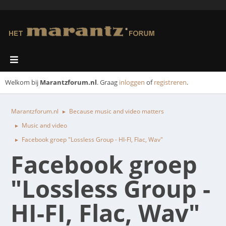
Welkom bij
Marantzforum.nl
. Graag
inloggen
of
registreren
.
Marantzforum.nl
Because music and video matters
►
Music and video
►
Facebook groep "Lossless Group - HI-FI, Flac, Wav"
►
Facebook groep
"Lossless Group -
HI-FI, Flac, Wav"