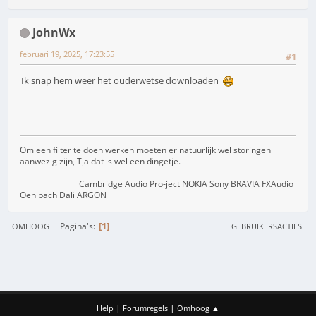
JohnWx
februari 19, 2025, 17:23:55
#1
Ik snap hem weer het ouderwetse downloaden
Om een filter te doen werken moeten er natuurlijk wel storingen
aanwezig zijn, Tja dat is wel een dingetje.
Cambridge Audio Pro-ject NOKIA Sony BRAVIA FXAudio
Oehlbach Dali ARGON
1
Pagina's
OMHOOG
GEBRUIKERSACTIES
|
|
Help
Forumregels
Omhoog ▲