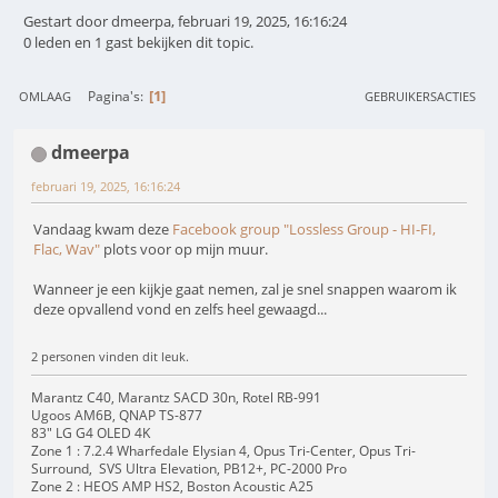
Gestart door dmeerpa, februari 19, 2025, 16:16:24
0 leden en 1 gast bekijken dit topic.
1
Pagina's
OMLAAG
GEBRUIKERSACTIES
dmeerpa
februari 19, 2025, 16:16:24
Vandaag kwam deze
Facebook group "Lossless Group - HI-FI,
Flac, Wav"
plots voor op mijn muur.
Wanneer je een kijkje gaat nemen, zal je snel snappen waarom ik
deze opvallend vond en zelfs heel gewaagd...
2 personen vinden dit leuk.
Marantz C40, Marantz SACD 30n, Rotel RB-991
Ugoos AM6B, QNAP TS-877
83" LG G4 OLED 4K
Zone 1 : 7.2.4 Wharfedale Elysian 4, Opus Tri-Center, Opus Tri-
Surround, SVS Ultra Elevation, PB12+, PC-2000 Pro
Zone 2 : HEOS AMP HS2, Boston Acoustic A25