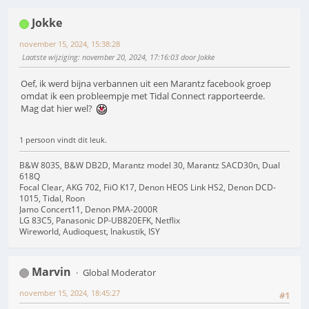
Jokke
november 15, 2024, 15:38:28
Laatste wijziging
: november 20, 2024, 17:16:03 door Jokke
Oef, ik werd bijna verbannen uit een Marantz facebook groep
omdat ik een probleempje met Tidal Connect rapporteerde.
Mag dat hier wel?
1 persoon vindt dit leuk.
B&W 803S, B&W DB2D, Marantz model 30, Marantz SACD30n, Dual
618Q
Focal Clear, AKG 702, FiiO K17, Denon HEOS Link HS2, Denon DCD-
1015, Tidal, Roon
Jamo Concert11, Denon PMA-2000R
LG 83C5, Panasonic DP-UB820EFK, Netflix
Wireworld, Audioquest, Inakustik, ISY
Marvin
Global Moderator
november 15, 2024, 18:45:27
#1