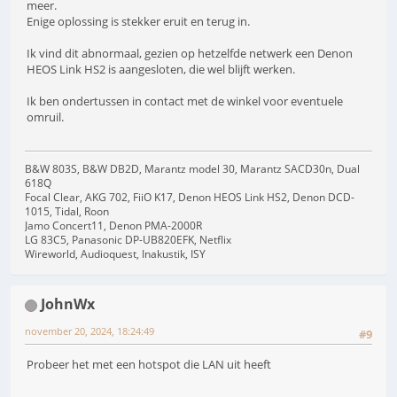
meer.
Enige oplossing is stekker eruit en terug in.
Ik vind dit abnormaal, gezien op hetzelfde netwerk een Denon
HEOS Link HS2 is aangesloten, die wel blijft werken.
Ik ben ondertussen in contact met de winkel voor eventuele
omruil.
B&W 803S, B&W DB2D, Marantz model 30, Marantz SACD30n, Dual
618Q
Focal Clear, AKG 702, FiiO K17, Denon HEOS Link HS2, Denon DCD-
1015, Tidal, Roon
Jamo Concert11, Denon PMA-2000R
LG 83C5, Panasonic DP-UB820EFK, Netflix
Wireworld, Audioquest, Inakustik, ISY
JohnWx
november 20, 2024, 18:24:49
#9
Probeer het met een hotspot die LAN uit heeft