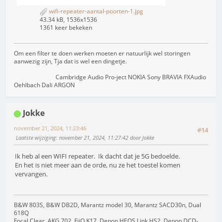
wifi-repeater-aantal-poorten-1.jpg
43.34 kB, 1536x1536
1361 keer bekeken
Om een filter te doen werken moeten er natuurlijk wel storingen
aanwezig zijn, Tja dat is wel een dingetje.
Cambridge Audio Pro-ject NOKIA Sony BRAVIA FXAudio
Oehlbach Dali ARGON
Jokke
november 21, 2024, 11:23:46
#14
Laatste wijziging
: november 21, 2024, 11:27:42 door Jokke
Ik heb al een WIFI repeater. Ik dacht dat je 5G bedoelde.
En het is niet meer aan de orde, nu ze het toestel komen
vervangen.
B&W 803S, B&W DB2D, Marantz model 30, Marantz SACD30n, Dual
618Q
Focal Clear, AKG 702, FiiO K17, Denon HEOS Link HS2, Denon DCD-