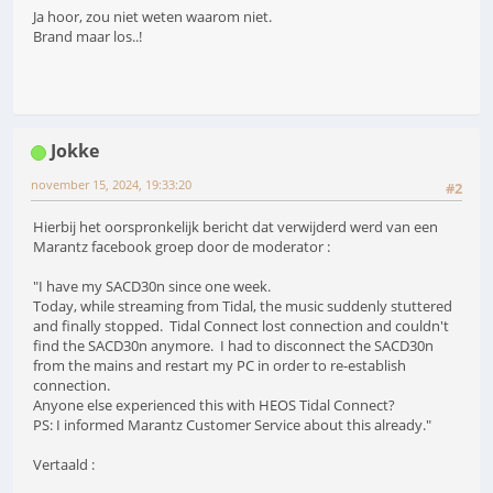
Ja hoor, zou niet weten waarom niet.
Brand maar los..!
Jokke
november 15, 2024, 19:33:20
#2
Hierbij het oorspronkelijk bericht dat verwijderd werd van een
Marantz facebook groep door de moderator :
"I have my SACD30n since one week.
Today, while streaming from Tidal, the music suddenly stuttered
and finally stopped. Tidal Connect lost connection and couldn't
find the SACD30n anymore. I had to disconnect the SACD30n
from the mains and restart my PC in order to re-establish
connection.
Anyone else experienced this with HEOS Tidal Connect?
PS: I informed Marantz Customer Service about this already."
Vertaald :