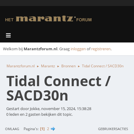
Welkom bij
Marantzforum.nl
. Graag
inloggen
of
registreren
.
Marantzforum.nl
Marantz
Bronnen
Tidal Connect / SACD30n
►
►
►
Tidal Connect /
SACD30n
Gestart door Jokke, november 15, 2024, 15:38:28
0 leden en 2 gasten bekijken dit topic.
1
2
Pagina's
OMLAAG
GEBRUIKERSACTIES