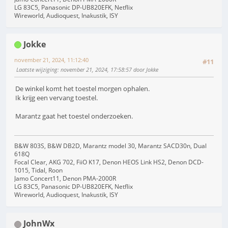
LG 83C5, Panasonic DP-UB820EFK, Netflix
Wireworld, Audioquest, Inakustik, ISY
Jokke
november 21, 2024, 11:12:40
#11
Laatste wijziging
: november 21, 2024, 17:58:57 door Jokke
De winkel komt het toestel morgen ophalen.
Ik krijg een vervang toestel.
Marantz gaat het toestel onderzoeken.
B&W 803S, B&W DB2D, Marantz model 30, Marantz SACD30n, Dual
618Q
Focal Clear, AKG 702, FiiO K17, Denon HEOS Link HS2, Denon DCD-
1015, Tidal, Roon
Jamo Concert11, Denon PMA-2000R
LG 83C5, Panasonic DP-UB820EFK, Netflix
Wireworld, Audioquest, Inakustik, ISY
JohnWx