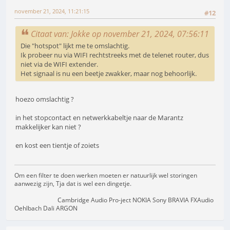
november 21, 2024, 11:21:15
#12
Citaat van: Jokke op november 21, 2024, 07:56:11
Die "hotspot" lijkt me te omslachtig.
Ik probeer nu via WIFI rechtstreeks met de telenet router, dus
niet via de WIFI extender.
Het signaal is nu een beetje zwakker, maar nog behoorlijk.
hoezo omslachtig ?
in het stopcontact en netwerkkabeltje naar de Marantz
makkelijker kan niet ?
en kost een tientje of zoiets
Om een filter te doen werken moeten er natuurlijk wel storingen
aanwezig zijn, Tja dat is wel een dingetje.
Cambridge Audio Pro-ject NOKIA Sony BRAVIA FXAudio
Oehlbach Dali ARGON