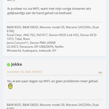
Ik probeer nu via WIFI, want met mijn vorige streamer iets
gelijkaardigs aan de hand gehad via bedraad.
B&W 803S, B&W DB2D, Marantz model 30, Marantz SACD30n, Dual
618Q
Focal Clear, AKG 702, FiiO K17, Denon HEOS Link HS2, Denon DCD-
1015, Tidal, Roon
Jamo Concert11, Denon PMA-2000R
LG 83C5, Panasonic DP-UB820EFK, Netflix
Wireworld, Audioquest, Inakustik, ISY
Jokke
november 18, 2024, 05:44:51
#6
Nu al een paar dagen op WIFI, en geen problemen meer gehad.
B&W 803S, B&W DB2D, Marantz model 30, Marantz SACD30n, Dual
618Q