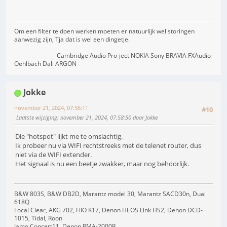
Om een filter te doen werken moeten er natuurlijk wel storingen
aanwezig zijn, Tja dat is wel een dingetje.
Cambridge Audio Pro-ject NOKIA Sony BRAVIA FXAudio
Oehlbach Dali ARGON
Jokke
november 21, 2024, 07:56:11
#10
Laatste wijziging
: november 21, 2024, 07:58:50 door Jokke
Die "hotspot" lijkt me te omslachtig.
Ik probeer nu via WIFI rechtstreeks met de telenet router, dus
niet via de WIFI extender.
Het signaal is nu een beetje zwakker, maar nog behoorlijk.
B&W 803S, B&W DB2D, Marantz model 30, Marantz SACD30n, Dual
618Q
Focal Clear, AKG 702, FiiO K17, Denon HEOS Link HS2, Denon DCD-
1015, Tidal, Roon
Jamo Concert11, Denon PMA-2000R