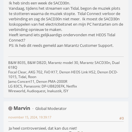
Ik heb sinds een week de SACD30n.
Vandaag, tijdens het streamen van Tidal, begon de muziek plots
te stotteren waarna de muziek stopte. Tidal Connect verloor de
verbinding en zag de SACD30n niet meer. Ik moest de SACD30n
loskoppelen van het electriciteitsnet en mijn PC herstarten om de
verbinding opnieuw te maken.
Heeft iemand iets gelijkaardigs ondervonden met HEOS Tidal
Connect?
PS: Ik heb dit reeds gemeld aan Marantz Customer Support.
B&W 803S, B&W DB2D, Marantz model 30, Marantz SACD30n, Dual
618Q
Focal Clear, AKG 702, FiiO K17, Denon HEOS Link HS2, Denon DCD-
1015, Tidal, Roon
Jamo Concert11, Denon PMA-2000R
LG 83C5, Panasonic DP-UB820EFK, Netflix
Wireworld, Audioquest, Inakustik, ISY
Marvin
Global Moderator
november 15, 2024, 19:39:17
#3
Ja heel controversieel, dat kan dus niet!