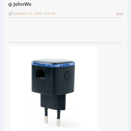
JohnWx
november 21, 2024, 11:21:36
#13
.