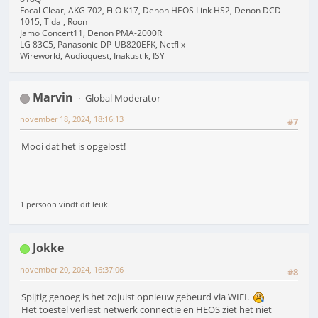
Focal Clear, AKG 702, FiiO K17, Denon HEOS Link HS2, Denon DCD-
1015, Tidal, Roon
Jamo Concert11, Denon PMA-2000R
LG 83C5, Panasonic DP-UB820EFK, Netflix
Wireworld, Audioquest, Inakustik, ISY
Marvin
Global Moderator
november 18, 2024, 18:16:13
#7
Mooi dat het is opgelost!
1 persoon vindt dit leuk.
Jokke
november 20, 2024, 16:37:06
#8
Spijtig genoeg is het zojuist opnieuw gebeurd via WIFI.
Het toestel verliest netwerk connectie en HEOS ziet het niet