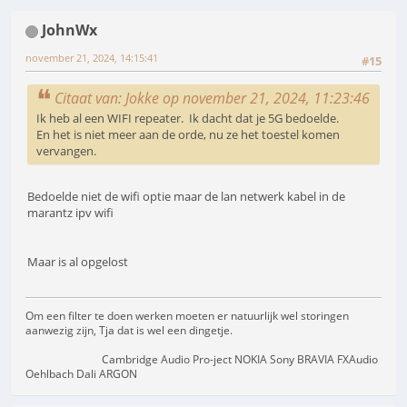
JohnWx
november 21, 2024, 14:15:41
#15
Citaat van: Jokke op november 21, 2024, 11:23:46
Ik heb al een WIFI repeater. Ik dacht dat je 5G bedoelde.
En het is niet meer aan de orde, nu ze het toestel komen
vervangen.
Bedoelde niet de wifi optie maar de lan netwerk kabel in de
marantz ipv wifi
Maar is al opgelost
Om een filter te doen werken moeten er natuurlijk wel storingen
aanwezig zijn, Tja dat is wel een dingetje.
Cambridge Audio Pro-ject NOKIA Sony BRAVIA FXAudio
Oehlbach Dali ARGON