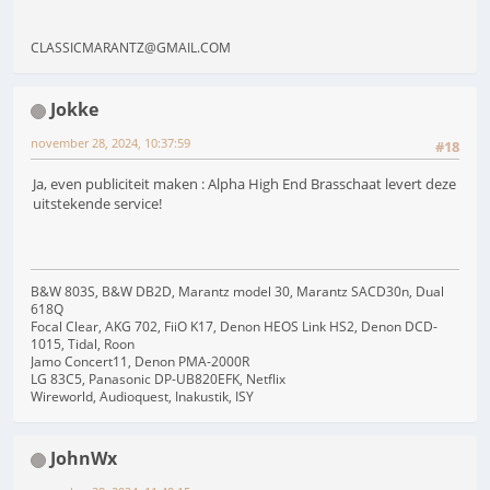
CLASSICMARANTZ@GMAIL.COM
Jokke
november 28, 2024, 10:37:59
#18
Ja, even publiciteit maken : Alpha High End Brasschaat levert deze
uitstekende service!
B&W 803S, B&W DB2D, Marantz model 30, Marantz SACD30n, Dual
618Q
Focal Clear, AKG 702, FiiO K17, Denon HEOS Link HS2, Denon DCD-
1015, Tidal, Roon
Jamo Concert11, Denon PMA-2000R
LG 83C5, Panasonic DP-UB820EFK, Netflix
Wireworld, Audioquest, Inakustik, ISY
JohnWx