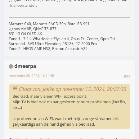
ik al een ander.
Marantz C40, Marantz SACD 30n, Rotel RB-991
Ugoos AM6B, QNAP TS-877
83" LG G4 OLED 4K
Zone 1 : 7.2.4 Wharfedale Elysian 4, Opus Tri-Center, Opus Tri-
Surround, SVS Ultra Elevation, PB12+, PC-2000 Pro
Zone 2 : HEOS AMP HS2, Boston Acoustic A25
dmeerpa
november 28, 2024, 16:14:56
#22
Citaat van: Jokke op november 15, 2024, 20:27:35
Bedraad, maar via een WIFI access point.
Mijn TV is hier ook op aangesloten zonder problemen (Netflix,
etc...)
Ik probeer nu via WIFI, want met mijn vorige streamer iets
gelijkaardigs aan de hand gehad via bedraad.