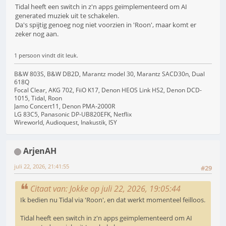
Tidal heeft een switch in z'n apps geïmplementeerd om AI
generated muziek uit te schakelen.
Da's spijtig genoeg nog niet voorzien in 'Roon', maar komt er
zeker nog aan.
1 persoon vindt dit leuk.
B&W 803S, B&W DB2D, Marantz model 30, Marantz SACD30n, Dual
618Q
Focal Clear, AKG 702, FiiO K17, Denon HEOS Link HS2, Denon DCD-
1015, Tidal, Roon
Jamo Concert11, Denon PMA-2000R
LG 83C5, Panasonic DP-UB820EFK, Netflix
Wireworld, Audioquest, Inakustik, ISY
ArjenAH
juli 22, 2026, 21:41:55
#29
Citaat van: Jokke op juli 22, 2026, 19:05:44
Ik bedien nu Tidal via 'Roon', en dat werkt momenteel feilloos.
Tidal heeft een switch in z'n apps geïmplementeerd om AI