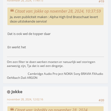
november 28, 2024, 11:49:15
#19
Citaat van: Jokke op november 28, 2024, 10:37:59
Ja, even publiciteit maken : Alpha High End Brasschaat levert
deze uitstekende service!
Dat is ook wel de topper daar
En werkt het
Om een filter te doen werken moeten er natuurlijk wel storingen
aanwezig zijn, Tja dat is wel een dingetje.
Cambridge Audio Pro-ject NOKIA Sony BRAVIA FXAudio
Oehlbach Dali ARGON
Jokke
november 28, 2024, 12:02:16
#20
Citaat van: JohnWx op november 28, 2024,