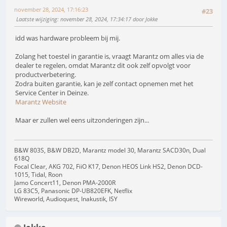
november 28, 2024, 17:16:23
#23
Laatste wijziging
: november 28, 2024, 17:34:17 door Jokke
idd was hardware probleem bij mij.
Zolang het toestel in garantie is, vraagt Marantz om alles via de
dealer te regelen, omdat Marantz dit ook zelf opvolgt voor
productverbetering.
Zodra buiten garantie, kan je zelf contact opnemen met het
Service Center in Deinze.
Marantz Website
Maar er zullen wel eens uitzonderingen zijn...
B&W 803S, B&W DB2D, Marantz model 30, Marantz SACD30n, Dual
618Q
Focal Clear, AKG 702, FiiO K17, Denon HEOS Link HS2, Denon DCD-
1015, Tidal, Roon
Jamo Concert11, Denon PMA-2000R
LG 83C5, Panasonic DP-UB820EFK, Netflix
Wireworld, Audioquest, Inakustik, ISY