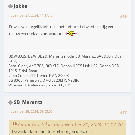
Jokke
november 27, 2024, 14:17:48
#16
Er was wel degelijk iets mis met het toestel want ik krijg een
nieuw exemplaar van Marantz.
B&W 803S, B&W DB2D, Marantz model 30, Marantz SACD30n, Dual
618Q
Focal Clear, AKG 702, FiiO K17, Denon HEOS Link HS2, Denon DCD-
1015, Tidal, Roon
Jamo Concert11, Denon PMA-2000R
LG 83C5, Panasonic DP-UB820EFK, Netflix
Wireworld, Audioquest, Inakustik, ISY
SB_Marantz
november 28, 2024, 09:55:06
#17
Citaat van: Jokke op november 21, 2024, 11:12:40
De winkel komt het toestel morgen ophalen.