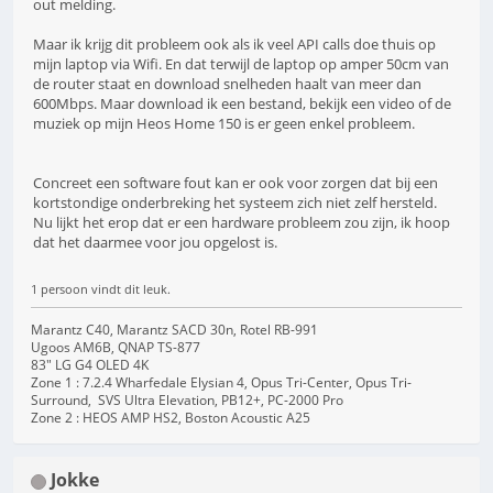
out melding.
Maar ik krijg dit probleem ook als ik veel API calls doe thuis op
mijn laptop via Wifi. En dat terwijl de laptop op amper 50cm van
de router staat en download snelheden haalt van meer dan
600Mbps. Maar download ik een bestand, bekijk een video of de
muziek op mijn Heos Home 150 is er geen enkel probleem.
Concreet een software fout kan er ook voor zorgen dat bij een
kortstondige onderbreking het systeem zich niet zelf hersteld.
Nu lijkt het erop dat er een hardware probleem zou zijn, ik hoop
dat het daarmee voor jou opgelost is.
1 persoon vindt dit leuk.
Marantz C40, Marantz SACD 30n, Rotel RB-991
Ugoos AM6B, QNAP TS-877
83" LG G4 OLED 4K
Zone 1 : 7.2.4 Wharfedale Elysian 4, Opus Tri-Center, Opus Tri-
Surround, SVS Ultra Elevation, PB12+, PC-2000 Pro
Zone 2 : HEOS AMP HS2, Boston Acoustic A25
Jokke