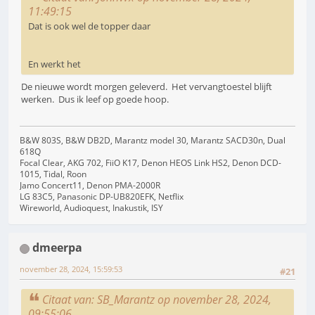
11:49:15
Dat is ook wel de topper daar
En werkt het
De nieuwe wordt morgen geleverd. Het vervangtoestel blijft
werken. Dus ik leef op goede hoop.
B&W 803S, B&W DB2D, Marantz model 30, Marantz SACD30n, Dual
618Q
Focal Clear, AKG 702, FiiO K17, Denon HEOS Link HS2, Denon DCD-
1015, Tidal, Roon
Jamo Concert11, Denon PMA-2000R
LG 83C5, Panasonic DP-UB820EFK, Netflix
Wireworld, Audioquest, Inakustik, ISY
dmeerpa
november 28, 2024, 15:59:53
#21
Citaat van: SB_Marantz op november 28, 2024,
09:55:06