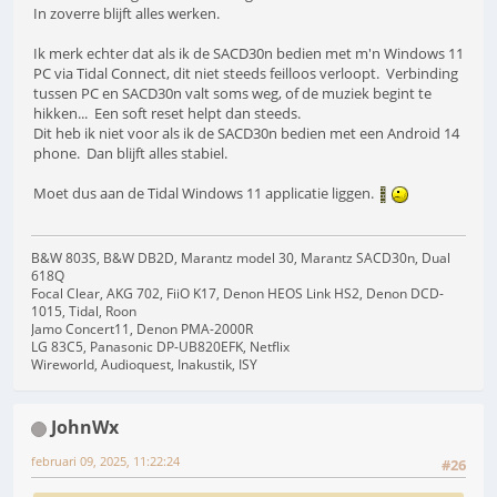
In zoverre blijft alles werken.
Ik merk echter dat als ik de SACD30n bedien met m'n Windows 11
PC via Tidal Connect, dit niet steeds feilloos verloopt. Verbinding
tussen PC en SACD30n valt soms weg, of de muziek begint te
hikken... Een soft reset helpt dan steeds.
Dit heb ik niet voor als ik de SACD30n bedien met een Android 14
phone. Dan blijft alles stabiel.
Moet dus aan de Tidal Windows 11 applicatie liggen.
B&W 803S, B&W DB2D, Marantz model 30, Marantz SACD30n, Dual
618Q
Focal Clear, AKG 702, FiiO K17, Denon HEOS Link HS2, Denon DCD-
1015, Tidal, Roon
Jamo Concert11, Denon PMA-2000R
LG 83C5, Panasonic DP-UB820EFK, Netflix
Wireworld, Audioquest, Inakustik, ISY
JohnWx
februari 09, 2025, 11:22:24
#26