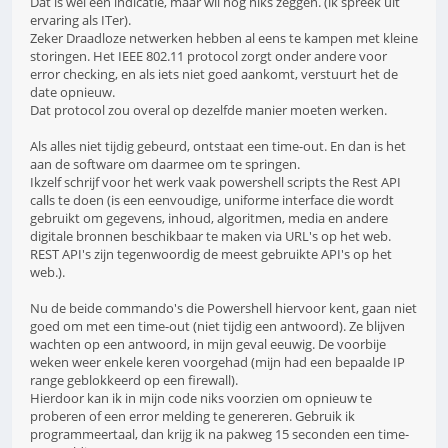
Dat is wel een indicatie, maar wil nog niks zeggen. (ik spreek uit
ervaring als ITer).
Zeker Draadloze netwerken hebben al eens te kampen met kleine
storingen. Het IEEE 802.11 protocol zorgt onder andere voor
error checking, en als iets niet goed aankomt, verstuurt het de
date opnieuw.
Dat protocol zou overal op dezelfde manier moeten werken.
Als alles niet tijdig gebeurd, ontstaat een time-out. En dan is het
aan de software om daarmee om te springen.
Ikzelf schrijf voor het werk vaak powershell scripts the Rest API
calls te doen (is een eenvoudige, uniforme interface die wordt
gebruikt om gegevens, inhoud, algoritmen, media en andere
digitale bronnen beschikbaar te maken via URL's op het web.
REST API's zijn tegenwoordig de meest gebruikte API's op het
web.).
Nu de beide commando's die Powershell hiervoor kent, gaan niet
goed om met een time-out (niet tijdig een antwoord). Ze blijven
wachten op een antwoord, in mijn geval eeuwig. De voorbije
weken weer enkele keren voorgehad (mijn had een bepaalde IP
range geblokkeerd op een firewall).
Hierdoor kan ik in mijn code niks voorzien om opnieuw te
proberen of een error melding te genereren. Gebruik ik
programmeertaal, dan krijg ik na pakweg 15 seconden een time-