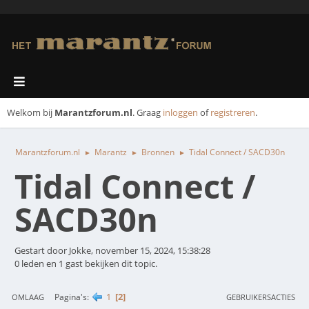
Welkom bij
Marantzforum.nl
. Graag
inloggen
of
registreren
.
Marantzforum.nl
Marantz
Bronnen
Tidal Connect / SACD30n
►
►
►
Tidal Connect /
SACD30n
Gestart door Jokke, november 15, 2024, 15:38:28
0 leden en 1 gast bekijken dit topic.
1
2
Pagina's
OMLAAG
GEBRUIKERSACTIES