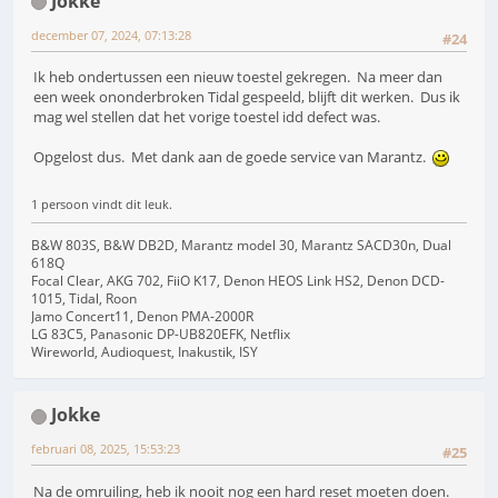
Jokke
december 07, 2024, 07:13:28
#24
Ik heb ondertussen een nieuw toestel gekregen. Na meer dan
een week ononderbroken Tidal gespeeld, blijft dit werken. Dus ik
mag wel stellen dat het vorige toestel idd defect was.
Opgelost dus. Met dank aan de goede service van Marantz.
1 persoon vindt dit leuk.
B&W 803S, B&W DB2D, Marantz model 30, Marantz SACD30n, Dual
618Q
Focal Clear, AKG 702, FiiO K17, Denon HEOS Link HS2, Denon DCD-
1015, Tidal, Roon
Jamo Concert11, Denon PMA-2000R
LG 83C5, Panasonic DP-UB820EFK, Netflix
Wireworld, Audioquest, Inakustik, ISY
Jokke
februari 08, 2025, 15:53:23
#25
Na de omruiling, heb ik nooit nog een hard reset moeten doen.