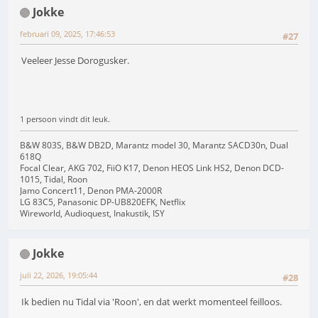
Jokke
februari 09, 2025, 17:46:53
#27
Veeleer Jesse Dorogusker.
1 persoon vindt dit leuk.
B&W 803S, B&W DB2D, Marantz model 30, Marantz SACD30n, Dual
618Q
Focal Clear, AKG 702, FiiO K17, Denon HEOS Link HS2, Denon DCD-
1015, Tidal, Roon
Jamo Concert11, Denon PMA-2000R
LG 83C5, Panasonic DP-UB820EFK, Netflix
Wireworld, Audioquest, Inakustik, ISY
Jokke
juli 22, 2026, 19:05:44
#28
Ik bedien nu Tidal via 'Roon', en dat werkt momenteel feilloos.