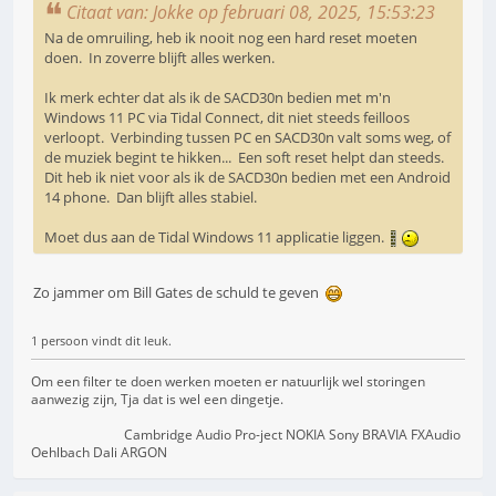
Citaat van: Jokke op februari 08, 2025, 15:53:23
Na de omruiling, heb ik nooit nog een hard reset moeten
doen. In zoverre blijft alles werken.
Ik merk echter dat als ik de SACD30n bedien met m'n
Windows 11 PC via Tidal Connect, dit niet steeds feilloos
verloopt. Verbinding tussen PC en SACD30n valt soms weg, of
de muziek begint te hikken... Een soft reset helpt dan steeds.
Dit heb ik niet voor als ik de SACD30n bedien met een Android
14 phone. Dan blijft alles stabiel.
Moet dus aan de Tidal Windows 11 applicatie liggen.
Zo jammer om Bill Gates de schuld te geven
1 persoon vindt dit leuk.
Om een filter te doen werken moeten er natuurlijk wel storingen
aanwezig zijn, Tja dat is wel een dingetje.
Cambridge Audio Pro-ject NOKIA Sony BRAVIA FXAudio
Oehlbach Dali ARGON