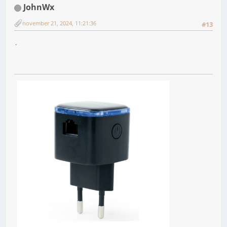
JohnWx
november 21, 2024, 11:21:36
#13
.