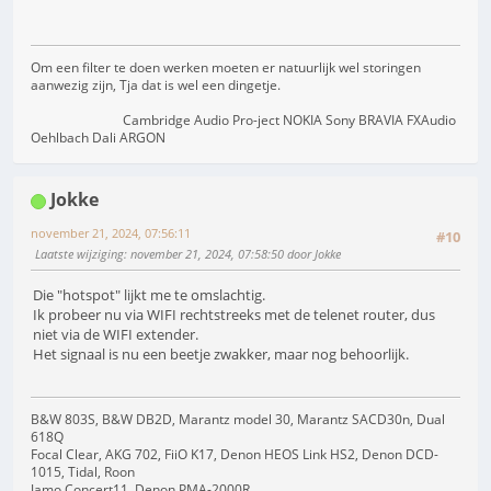
Om een filter te doen werken moeten er natuurlijk wel storingen
aanwezig zijn, Tja dat is wel een dingetje.
Cambridge Audio Pro-ject NOKIA Sony BRAVIA FXAudio
Oehlbach Dali ARGON
Jokke
november 21, 2024, 07:56:11
#10
Laatste wijziging
: november 21, 2024, 07:58:50 door Jokke
Die "hotspot" lijkt me te omslachtig.
Ik probeer nu via WIFI rechtstreeks met de telenet router, dus
niet via de WIFI extender.
Het signaal is nu een beetje zwakker, maar nog behoorlijk.
B&W 803S, B&W DB2D, Marantz model 30, Marantz SACD30n, Dual
618Q
Focal Clear, AKG 702, FiiO K17, Denon HEOS Link HS2, Denon DCD-
1015, Tidal, Roon
Jamo Concert11, Denon PMA-2000R