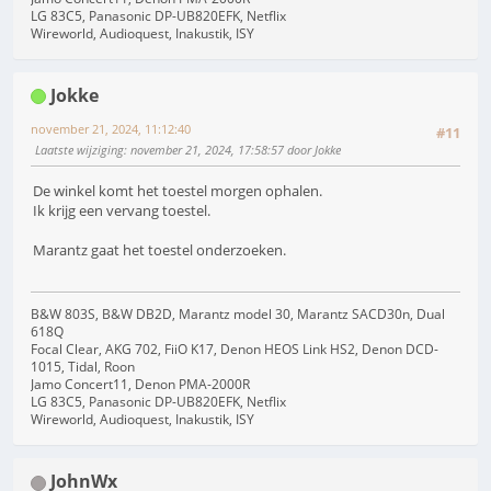
LG 83C5, Panasonic DP-UB820EFK, Netflix
Wireworld, Audioquest, Inakustik, ISY
Jokke
november 21, 2024, 11:12:40
#11
Laatste wijziging
: november 21, 2024, 17:58:57 door Jokke
De winkel komt het toestel morgen ophalen.
Ik krijg een vervang toestel.
Marantz gaat het toestel onderzoeken.
B&W 803S, B&W DB2D, Marantz model 30, Marantz SACD30n, Dual
618Q
Focal Clear, AKG 702, FiiO K17, Denon HEOS Link HS2, Denon DCD-
1015, Tidal, Roon
Jamo Concert11, Denon PMA-2000R
LG 83C5, Panasonic DP-UB820EFK, Netflix
Wireworld, Audioquest, Inakustik, ISY
JohnWx