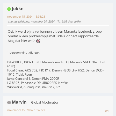
Jokke
november 15, 2024, 15:38:28
Laatste wijziging
: november 20, 2024, 17:16:03 door Jokke
Oef, ik werd bijna verbannen uit een Marantz facebook groep
omdat ik een probleempje met Tidal Connect rapporteerde.
Mag dat hier wel?
1 persoon vindt dit leuk.
B&W 803S, B&W DB2D, Marantz model 30, Marantz SACD30n, Dual
618Q
Focal Clear, AKG 702, FiiO K17, Denon HEOS Link HS2, Denon DCD-
1015, Tidal, Roon
Jamo Concert11, Denon PMA-2000R
LG 83C5, Panasonic DP-UB820EFK, Netflix
Wireworld, Audioquest, Inakustik, ISY
Marvin
Global Moderator
november 15, 2024, 18:45:27
#1