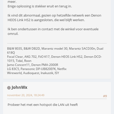
meer.
Enige oplossing is stekker eruit en terug in.
Ik vind dit abnormaal, gezien op hetzelfde netwerk een Denon
HEOS Link HS2 is aangesloten, die wel blijft werken.
Ik ben ondertussen in contact met de winkel voor eventuele
omruil.
B&W 803S, B&W DB2D, Marantz model 30, Marantz SACD30n, Dual
618Q
Focal Clear, AKG 702, FiiO K17, Denon HEOS Link HS2, Denon DCD-
1015, Tidal, Roon
Jamo Concert11, Denon PMA-2000R
LG 83C5, Panasonic DP-UB820EFK, Netflix
Wireworld, Audioquest, Inakustik, ISY
JohnWx
november 20, 2024, 18:24:49
#9
Probeer het met een hotspot die LAN uit heeft