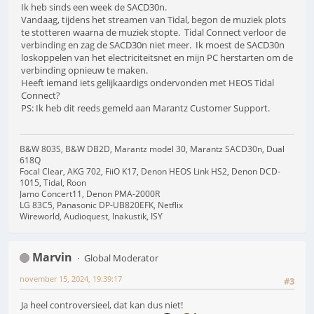
Ik heb sinds een week de SACD30n.
Vandaag, tijdens het streamen van Tidal, begon de muziek plots
te stotteren waarna de muziek stopte. Tidal Connect verloor de
verbinding en zag de SACD30n niet meer. Ik moest de SACD30n
loskoppelen van het electriciteitsnet en mijn PC herstarten om de
verbinding opnieuw te maken.
Heeft iemand iets gelijkaardigs ondervonden met HEOS Tidal
Connect?
PS: Ik heb dit reeds gemeld aan Marantz Customer Support.
B&W 803S, B&W DB2D, Marantz model 30, Marantz SACD30n, Dual
618Q
Focal Clear, AKG 702, FiiO K17, Denon HEOS Link HS2, Denon DCD-
1015, Tidal, Roon
Jamo Concert11, Denon PMA-2000R
LG 83C5, Panasonic DP-UB820EFK, Netflix
Wireworld, Audioquest, Inakustik, ISY
Marvin
Global Moderator
november 15, 2024, 19:39:17
#3
Ja heel controversieel, dat kan dus niet!