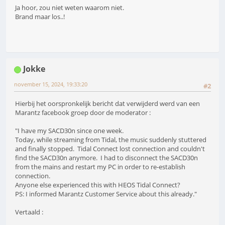
Ja hoor, zou niet weten waarom niet.
Brand maar los..!
Jokke
november 15, 2024, 19:33:20
#2
Hierbij het oorspronkelijk bericht dat verwijderd werd van een
Marantz facebook groep door de moderator :
"I have my SACD30n since one week.
Today, while streaming from Tidal, the music suddenly stuttered
and finally stopped. Tidal Connect lost connection and couldn't
find the SACD30n anymore. I had to disconnect the SACD30n
from the mains and restart my PC in order to re-establish
connection.
Anyone else experienced this with HEOS Tidal Connect?
PS: I informed Marantz Customer Service about this already."
Vertaald :