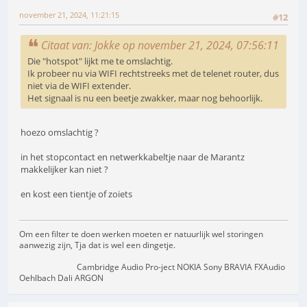
november 21, 2024, 11:21:15
#12
Citaat van: Jokke op november 21, 2024, 07:56:11
Die "hotspot" lijkt me te omslachtig.
Ik probeer nu via WIFI rechtstreeks met de telenet router, dus
niet via de WIFI extender.
Het signaal is nu een beetje zwakker, maar nog behoorlijk.
hoezo omslachtig ?
in het stopcontact en netwerkkabeltje naar de Marantz
makkelijker kan niet ?
en kost een tientje of zoiets
Om een filter te doen werken moeten er natuurlijk wel storingen
aanwezig zijn, Tja dat is wel een dingetje.
Cambridge Audio Pro-ject NOKIA Sony BRAVIA FXAudio
Oehlbach Dali ARGON