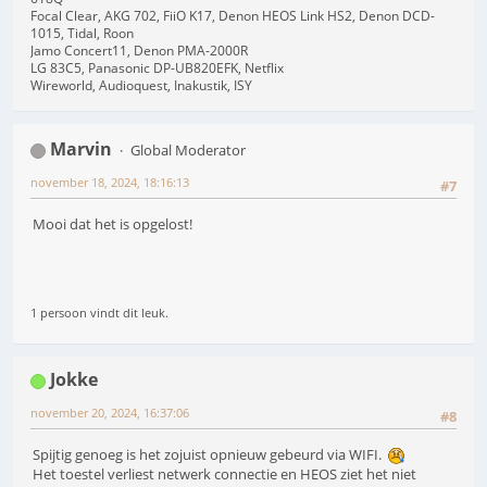
Focal Clear, AKG 702, FiiO K17, Denon HEOS Link HS2, Denon DCD-
1015, Tidal, Roon
Jamo Concert11, Denon PMA-2000R
LG 83C5, Panasonic DP-UB820EFK, Netflix
Wireworld, Audioquest, Inakustik, ISY
Marvin
Global Moderator
november 18, 2024, 18:16:13
#7
Mooi dat het is opgelost!
1 persoon vindt dit leuk.
Jokke
november 20, 2024, 16:37:06
#8
Spijtig genoeg is het zojuist opnieuw gebeurd via WIFI.
Het toestel verliest netwerk connectie en HEOS ziet het niet