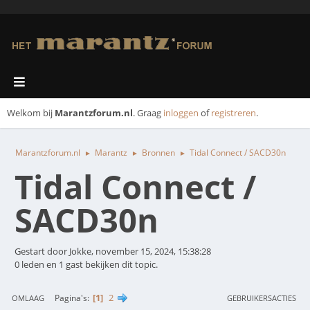
Welkom bij
Marantzforum.nl
. Graag
inloggen
of
registreren
.
Marantzforum.nl
Marantz
Bronnen
Tidal Connect / SACD30n
►
►
►
Tidal Connect /
SACD30n
Gestart door Jokke, november 15, 2024, 15:38:28
0 leden en 1 gast bekijken dit topic.
1
2
Pagina's
OMLAAG
GEBRUIKERSACTIES