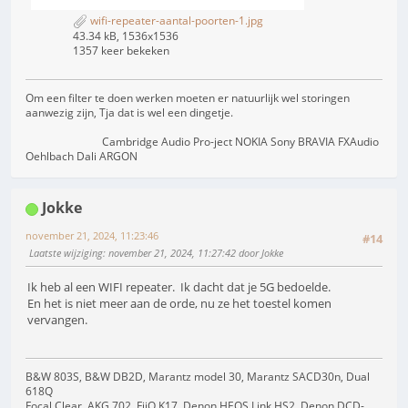
wifi-repeater-aantal-poorten-1.jpg
43.34 kB, 1536x1536
1357 keer bekeken
Om een filter te doen werken moeten er natuurlijk wel storingen
aanwezig zijn, Tja dat is wel een dingetje.
Cambridge Audio Pro-ject NOKIA Sony BRAVIA FXAudio
Oehlbach Dali ARGON
Jokke
november 21, 2024, 11:23:46
#14
Laatste wijziging
: november 21, 2024, 11:27:42 door Jokke
Ik heb al een WIFI repeater. Ik dacht dat je 5G bedoelde.
En het is niet meer aan de orde, nu ze het toestel komen
vervangen.
B&W 803S, B&W DB2D, Marantz model 30, Marantz SACD30n, Dual
618Q
Focal Clear, AKG 702, FiiO K17, Denon HEOS Link HS2, Denon DCD-