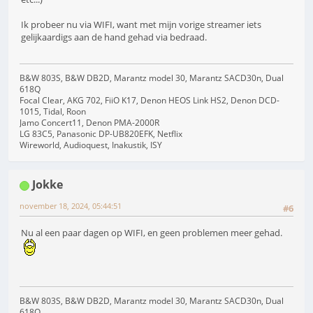
Ik probeer nu via WIFI, want met mijn vorige streamer iets
gelijkaardigs aan de hand gehad via bedraad.
B&W 803S, B&W DB2D, Marantz model 30, Marantz SACD30n, Dual
618Q
Focal Clear, AKG 702, FiiO K17, Denon HEOS Link HS2, Denon DCD-
1015, Tidal, Roon
Jamo Concert11, Denon PMA-2000R
LG 83C5, Panasonic DP-UB820EFK, Netflix
Wireworld, Audioquest, Inakustik, ISY
Jokke
november 18, 2024, 05:44:51
#6
Nu al een paar dagen op WIFI, en geen problemen meer gehad.
B&W 803S, B&W DB2D, Marantz model 30, Marantz SACD30n, Dual
618Q