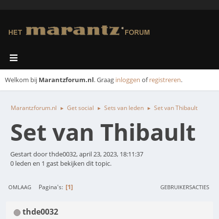
Welkom bij
Marantzforum.nl
. Graag
inloggen
of
registreren
.
Marantzforum.nl
Get social
Sets van leden
Set van Thibault
►
►
►
Set van Thibault
Gestart door thde0032, april 23, 2023, 18:11:37
0 leden en 1 gast bekijken dit topic.
1
Pagina's
OMLAAG
GEBRUIKERSACTIES
thde0032