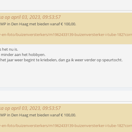
sa op april 03, 2023, 09:53:57
 MP in Den Haag met bieden vanaf € 100,00.
v-en-foto/buizenversterkers/m1962433139-buizenversterker-i-tube-182?co
 het nu is.
l minder aan het hobbyen.
 het jaar weer begint te kriebelen, dan ga ik weer verder op speurtocht.
sa op april 03, 2023, 09:53:57
 MP in Den Haag met bieden vanaf € 100,00.
v-en-foto/buizenversterkers/m1962433139-buizenversterker-i-tube-182?co