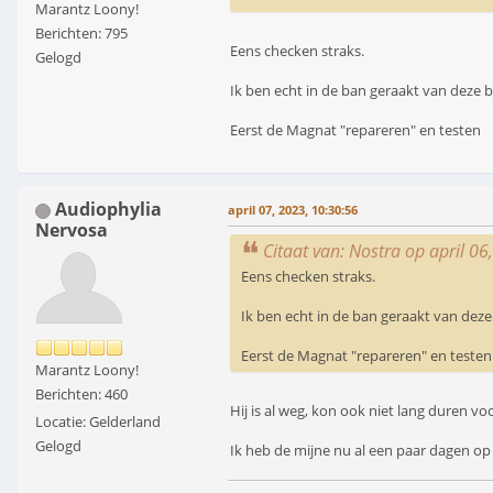
Marantz Loony!
Berichten: 795
Eens checken straks.
Gelogd
Ik ben echt in de ban geraakt van deze b
Eerst de Magnat "repareren" en testen
Audiophylia
april 07, 2023, 10:30:56
Nervosa
Citaat van: Nostra op april 06
Eens checken straks.
Ik ben echt in de ban geraakt van deze
Eerst de Magnat "repareren" en testen
Marantz Loony!
Berichten: 460
Hij is al weg, kon ook niet lang duren voo
Locatie: Gelderland
Gelogd
Ik heb de mijne nu al een paar dagen o