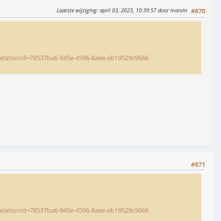
Laatste wijziging
: april 03, 2023, 10:39:57 door marvin
#870
rrelationId=78537ba6-945e-4596-8aee-eb19529c9666
#871
rrelationId=78537ba6-945e-4596-8aee-eb19529c9666