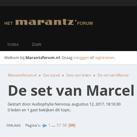
Index
Zoek
Welkom bij
Marantzforum.nl
. Graag
inloggen
of
registreren
.
Marantzforum.nl
Get social
Sets van leden
De set van Marcel
►
►
►
De set van Marcel
Gestart door Audiophylia Nervosa, augustus 12, 2017, 18:16:30
0 leden en 1 gast bekijken dit topic.
1
...
57
58
59
Pagina's
OMLAAG