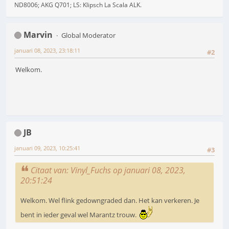
ND8006; AKG Q701; LS: Klipsch La Scala ALK.
Marvin
Global Moderator
januari 08, 2023, 23:18:11
#2
Welkom.
JB
januari 09, 2023, 10:25:41
#3
Citaat van: Vinyl_Fuchs op januari 08, 2023,
20:51:24
Welkom. Wel flink gedowngraded dan. Het kan verkeren. Je
bent in ieder geval wel Marantz trouw.