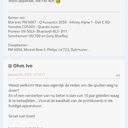
Mooi apparaat, die PM 40n.
Kamer set:
Marantz PM 6007 - Q Acoustics 3050 - Infinity Alpha 1 -Dali C 8D-
Yamaha CDS303 - Quantis tuner-
Pioneer DV-50LX- Bluetooth BLS- B11.
Sennheisser HD 700 en Sony BlueRay.
Slaapkamer:
PM 6004, Mistral Bow 3, Philips cd 723, Dab+tuner.
Ohm Ivo
januari 09, 2023, 12:13:11
#5
Weest welkom! Wat was eigenlijk de reden om die spullen weg te
doen?
En of een versterker van nu beter is dan van 10 jaar geleden waag
ik te betwijfelen... Vooral de kwaliteit van de printboards in de
huidige apparatuur.
Groet van Evert