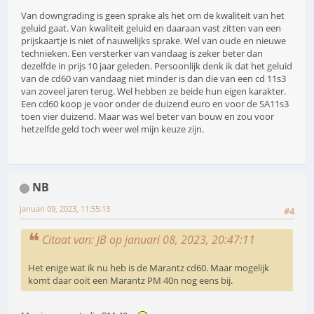
Van downgrading is geen sprake als het om de kwaliteit van het
geluid gaat. Van kwaliteit geluid en daaraan vast zitten van een
prijskaartje is niet of nauwelijks sprake. Wel van oude en nieuwe
technieken. Een versterker van vandaag is zeker beter dan
dezelfde in prijs 10 jaar geleden. Persoonlijk denk ik dat het geluid
van de cd60 van vandaag niet minder is dan die van een cd 11s3
van zoveel jaren terug. Wel hebben ze beide hun eigen karakter.
Een cd60 koop je voor onder de duizend euro en voor de SA11s3
toen vier duizend. Maar was wel beter van bouw en zou voor
hetzelfde geld toch weer wel mijn keuze zijn.
NB
januari 09, 2023, 11:55:13
#4
Citaat van: JB op januari 08, 2023, 20:47:11
Het enige wat ik nu heb is de Marantz cd60. Maar mogelijk
komt daar ooit een Marantz PM 40n nog eens bij.