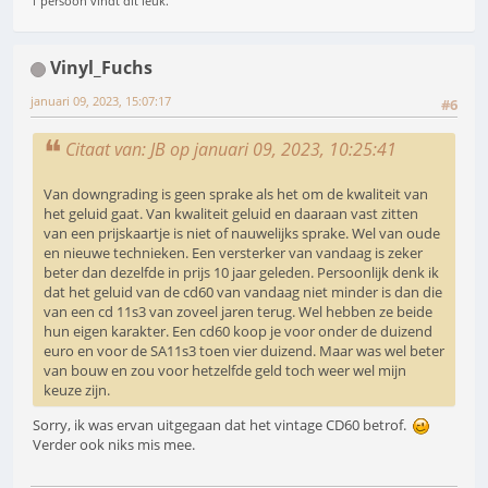
1 persoon vindt dit leuk.
Vinyl_Fuchs
januari 09, 2023, 15:07:17
#6
Citaat van: JB op januari 09, 2023, 10:25:41
Van downgrading is geen sprake als het om de kwaliteit van
het geluid gaat. Van kwaliteit geluid en daaraan vast zitten
van een prijskaartje is niet of nauwelijks sprake. Wel van oude
en nieuwe technieken. Een versterker van vandaag is zeker
beter dan dezelfde in prijs 10 jaar geleden. Persoonlijk denk ik
dat het geluid van de cd60 van vandaag niet minder is dan die
van een cd 11s3 van zoveel jaren terug. Wel hebben ze beide
hun eigen karakter. Een cd60 koop je voor onder de duizend
euro en voor de SA11s3 toen vier duizend. Maar was wel beter
van bouw en zou voor hetzelfde geld toch weer wel mijn
keuze zijn.
Sorry, ik was ervan uitgegaan dat het vintage CD60 betrof.
Verder ook niks mis mee.