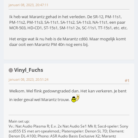
januari 08, 2023, 20:47:11
Ik heb wat Marantz gehad in het verleden. De SR-12, PM-11s1,
PM-11s2, PM-11s3, SA-11s1, SA-11s2, SA-11s3, NA-11s1, een paar
MCR-503, HD-CD1, ST-15s1, SM-11s1 2x, SC-11s1, TT-15s1, etc. etc.
Het enige wat ik nu heb is de Marantz cd60. Maar mogelijk komt
daar ooit een Marantz PM 40n nog eens bij.
Vinyl_Fuchs
januari 08, 2023, 20:51:24
#1
Welkom. Wel flink gedowngraded dan. Het kan verkeren. Je bent
in ieder geval wel Marantz trouw.
Main set up:
Vv.: Nat Audio Plasma R; E.v. 2x Nat Audio Se1 Mk II; Sacd-speler: Sony
scd555 ES met art-speakmod.; Platenspeler: Denon SL 7D; Element:
Denon DL-A100; Phono: ASR Audio Basis Exclusive X2; Marantz