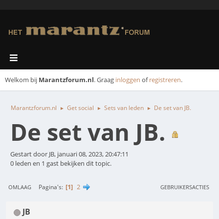
Welkom bij
Marantzforum.nl
. Graag
inloggen
of
registreren
.
Marantzforum.nl
Get social
Sets van leden
De set van JB.
►
►
►
De set van JB.
Gestart door JB, januari 08, 2023, 20:47:11
0 leden en 1 gast bekijken dit topic.
1
2
Pagina's
OMLAAG
GEBRUIKERSACTIES
JB