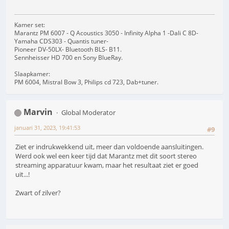
Kamer set:
Marantz PM 6007 - Q Acoustics 3050 - Infinity Alpha 1 -Dali C 8D-
Yamaha CDS303 - Quantis tuner-
Pioneer DV-50LX- Bluetooth BLS- B11.
Sennheisser HD 700 en Sony BlueRay.
Slaapkamer:
PM 6004, Mistral Bow 3, Philips cd 723, Dab+tuner.
Marvin
Global Moderator
januari 31, 2023, 19:41:53
#9
Ziet er indrukwekkend uit, meer dan voldoende aansluitingen.
Werd ook wel een keer tijd dat Marantz met dit soort stereo
streaming apparatuur kwam, maar het resultaat ziet er goed
uit...!
Zwart of zilver?