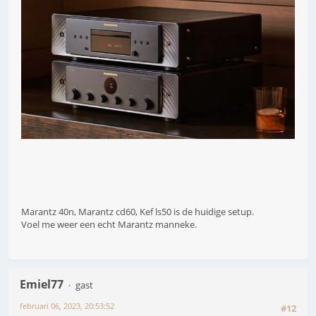
Marantz 40n, Marantz cd60, Kef ls50 is de huidige setup.
Voel me weer een echt Marantz manneke.
Emiel77
gast
februari 06, 2023, 20:53:52
#12