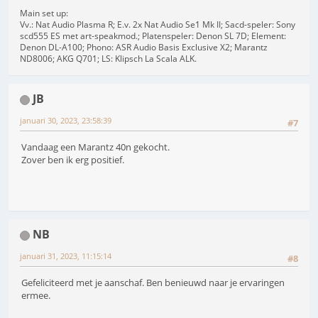
Main set up:
Vv.: Nat Audio Plasma R; E.v. 2x Nat Audio Se1 Mk II; Sacd-speler: Sony
scd555 ES met art-speakmod.; Platenspeler: Denon SL 7D; Element:
Denon DL-A100; Phono: ASR Audio Basis Exclusive X2; Marantz
ND8006; AKG Q701; LS: Klipsch La Scala ALK.
JB
januari 30, 2023, 23:58:39
#7
Vandaag een Marantz 40n gekocht.
Zover ben ik erg positief.
NB
januari 31, 2023, 11:15:14
#8
Gefeliciteerd met je aanschaf. Ben benieuwd naar je ervaringen
ermee.