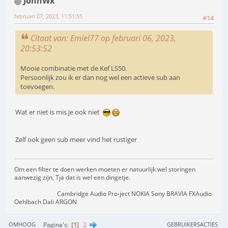
JohnWx
februari 07, 2023, 11:51:55
#14
Citaat van: Emiel77 op februari 06, 2023,
20:53:52
Mooie combinatie met de Kef LS50.
Persoonlijk zou ik er dan nog wel een actieve sub aan
toevoegen.
Wat er niet is mis je ook niet
Zelf ook geen sub meer vind het rustiger
Om een filter te doen werken moeten er natuurlijk wel storingen
aanwezig zijn, Tja dat is wel een dingetje.
Cambridge Audio Pro-ject NOKIA Sony BRAVIA FXAudio
Oehlbach Dali ARGON
1
2
Pagina's
OMHOOG
GEBRUIKERSACTIES