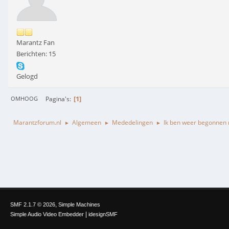
Marantz Fan
Berichten: 15
Gelogd
1
Pagina's
OMHOOG
Marantzforum.nl
Algemeen
Mededelingen
Ik ben weer begonnen me
►
►
►
,
SMF 2.1.7 © 2026
Simple Machines
|
Simple Audio Video Embedder
idesignSMF