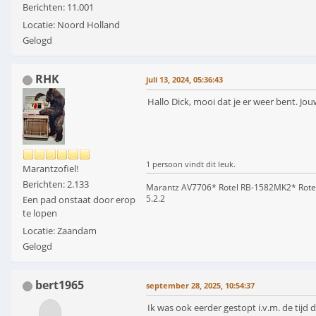
Berichten: 11.001
Locatie: Noord Holland
Gelogd
RHK
juli 13, 2024, 05:36:43
Hallo Dick, mooi dat je er weer bent. Jo
1 persoon vindt dit leuk.
Marantzofiel!
Berichten: 2.133
Marantz AV7706* Rotel RB-1582MK2* Rote
5.2.2
Een pad onstaat door erop
te lopen
Locatie: Zaandam
Gelogd
bert1965
september 28, 2025, 10:54:37
Ik was ook eerder gestopt i.v.m. de tijd