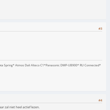
#3
pta Spring* Atmos Dali Alteco C1*Panasonic DMP-UB900* RU Connected*
#4
 zal niet heel actief lezen.