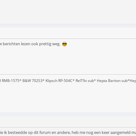
uw berichten lezen ook prettig weg.
l RMB-1575* B&W 702S3* Klipsch RP-504C* RelT9x sub* Hepta Bariton sub*He
 die ik besteedde op dit forum en andere, heb me nog een keer aangemeld maar