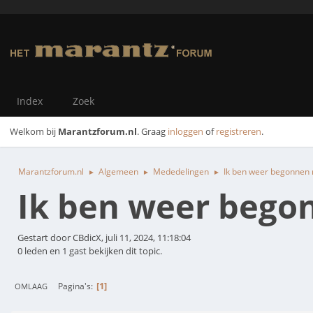
Index
Zoek
Welkom bij
Marantzforum.nl
. Graag
inloggen
of
registreren
.
Marantzforum.nl
Algemeen
Mededelingen
Ik ben weer begonnen me
►
►
►
Ik ben weer begonn
Gestart door CBdicX, juli 11, 2024, 11:18:04
0 leden en 1 gast bekijken dit topic.
1
Pagina's
OMLAAG