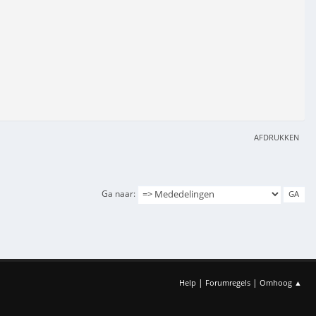
AFDRUKKEN
Ga naar
|
|
Help
Forumregels
Omhoog ▲