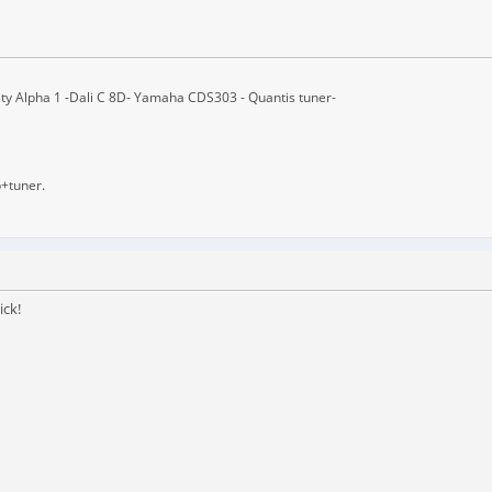
ity Alpha 1 -Dali C 8D- Yamaha CDS303 - Quantis tuner-
b+tuner.
ick!