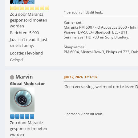
1 persoon vindt dit leuk.
Zou door Marantz
gesponsord moeten
Kamer set:
worden
Marantz PM 6007 - Q Acoustics 3050 - Infin
Pioneer DV-50LX- Bluetooth BLS- B11.
Berichten: 5.990
Sennheisser HD 700 en Sony BlueRay.
Jazz isn't dead, it just
smells funny.
Slaapkamer:
PM 6004, Mistral Bow 3, Philips cd 723, Da
Locatie: Flevoland
Gelogd
Marvin
juli 12, 2024, 12:37:07
Global Moderator
Geen verrassing, wel mooi om te lezen D
1 persoon vindt dit leuk.
Zou door Marantz
gesponsord moeten
worden