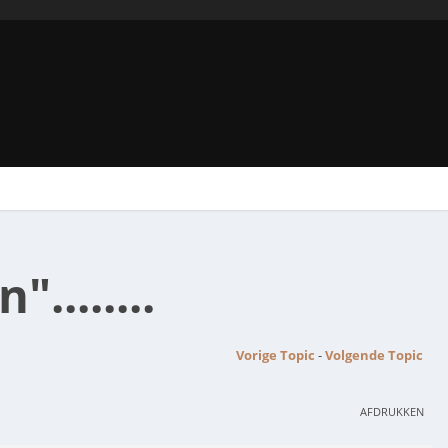
.......
Vorige Topic
-
Volgende Topic
AFDRUKKEN