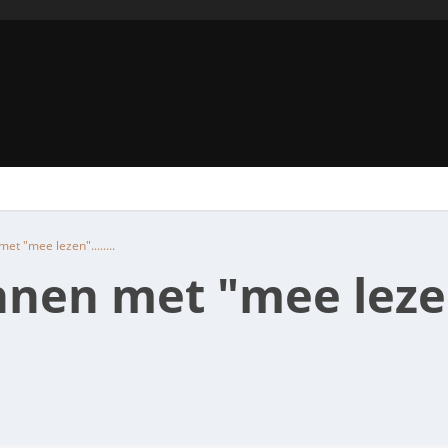
t "mee lezen"........
en met "mee lezen".