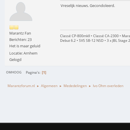
Vreselijk nieuws. Gecondoleerd.
Marantz Fan
Classé CP-800mkII • Classé CA-2300 • Mara
Berichten: 23
Debut 6.2 • SVS SB-12 NSD • 3 x JBL Stage 
Het is maar geluid
Locatie: Arnhem
Gelogd
1
Pagina's
OMHOOG
Marantzforum.nl
Algemeen
Mededelingen
Ivo Ohm overleden
►
►
►