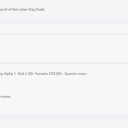
hurch of the Latter-Day Dude
ity Alpha 1 -Dali C 8D- Yamaha CDS303 - Quantis tuner-
b+tuner.