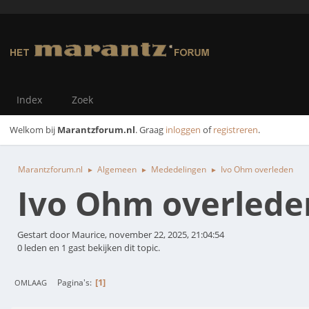
Index
Zoek
Welkom bij
Marantzforum.nl
. Graag
inloggen
of
registreren
.
Marantzforum.nl
Algemeen
Mededelingen
Ivo Ohm overleden
►
►
►
Ivo Ohm overlede
Gestart door Maurice, november 22, 2025, 21:04:54
0 leden en 1 gast bekijken dit topic.
1
Pagina's
OMLAAG