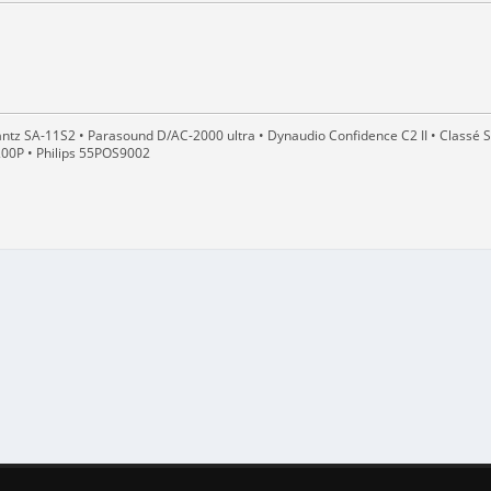
ntz SA-11S2 • Parasound D/AC-2000 ultra • Dynaudio Confidence C2 II • Classé S
200P • Philips 55POS9002