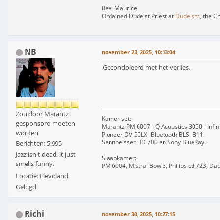
Rev. Maurice
Ordained Dudeist Priest at
Dudeism
, the C
NB
november 23, 2025, 10:13:04
Gecondoleerd met het verlies.
Zou door Marantz
Kamer set:
gesponsord moeten
Marantz PM 6007 - Q Acoustics 3050 - Infin
worden
Pioneer DV-50LX- Bluetooth BLS- B11.
Sennheisser HD 700 en Sony BlueRay.
Berichten: 5.995
Jazz isn't dead, it just
Slaapkamer:
smells funny.
PM 6004, Mistral Bow 3, Philips cd 723, Da
Locatie: Flevoland
Gelogd
Richi
november 30, 2025, 10:27:15