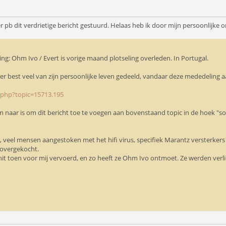
r pb dit verdrietige bericht gestuurd. Helaas heb ik door mijn persoonlijke 
g: Ohm Ivo / Evert is vorige maand plotseling overleden. In Portugal.
er best veel van zijn persoonlijke leven gedeeld, vandaar deze mededeling aan 
.php?topic=15713.195
rum naar is om dit bericht toe te voegen aan bovenstaand topic in de hoek "soc
en, veel mensen aangestoken met het hifi virus, specifiek Marantz versterkers
overgekocht.
nit toen voor mij vervoerd, en zo heeft ze Ohm Ivo ontmoet. Ze werden verl