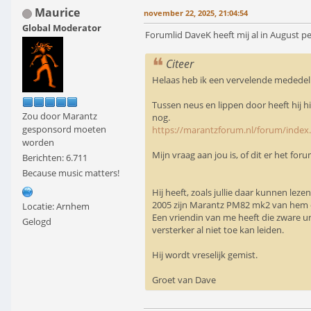
Maurice
november 22, 2025, 21:04:54
Global Moderator
Forumlid DaveK heeft mij al in August pe
Citeer
Helaas heb ik een vervelende mededelin
Tussen neus en lippen door heeft hij hi
Zou door Marantz
nog.
gesponsord moeten
https://marantzforum.nl/forum/index
worden
Mijn vraag aan jou is, of dit er het fo
Berichten: 6.711
Because music matters!
Hij heeft, zoals jullie daar kunnen lez
2005 zijn Marantz PM82 mk2 van hem 
Locatie: Arnhem
Een vriendin van me heeft die zware u
Gelogd
versterker al niet toe kan leiden.
Hij wordt vreselijk gemist.
Groet van Dave