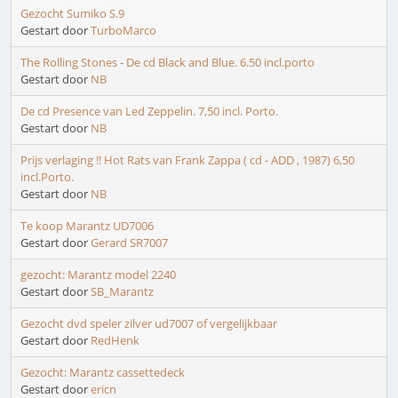
Gezocht Sumiko S.9
Gestart door
TurboMarco
The Rolling Stones - De cd Black and Blue. 6.50 incl.porto
Gestart door
NB
De cd Presence van Led Zeppelin. 7,50 incl. Porto.
Gestart door
NB
Prijs verlaging !! Hot Rats van Frank Zappa ( cd - ADD , 1987) 6,50
incl.Porto.
Gestart door
NB
Te koop Marantz UD7006
Gestart door
Gerard SR7007
gezocht: Marantz model 2240
Gestart door
SB_Marantz
Gezocht dvd speler zilver ud7007 of vergelijkbaar
Gestart door
RedHenk
Gezocht: Marantz cassettedeck
Gestart door
ericn