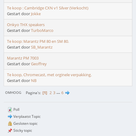
Te koop : Cambridge CXN v1 Silver (Verkocht)
Gestart door
Jokke
Onkyo THX speakers
Gestart door
TurboMarco
Te koop: Marantz PM 80 en SM 80.
Gestart door
SB_Marantz
Marantz PM 7003
Gestart door
Geoffrey
Te koop, Chromecast, met orginele verpakking.
Gestart door
NB
1
2
3
...
6
Pagina's
OMHOOG
Poll
Verplaatst Topic
Gesloten topic
Sticky topic