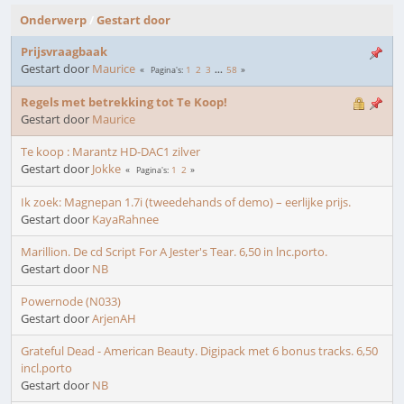
Onderwerp
/
Gestart door
Prijsvraagbaak
Gestart door
Maurice
1
2
3
...
58
Pagina's
Regels met betrekking tot Te Koop!
Gestart door
Maurice
Te koop : Marantz HD-DAC1 zilver
Gestart door
Jokke
1
2
Pagina's
Ik zoek: Magnepan 1.7i (tweedehands of demo) – eerlijke prijs.
Gestart door
KayaRahnee
Marillion. De cd Script For A Jester's Tear. 6,50 in lnc.porto.
Gestart door
NB
Powernode (N033)
Gestart door
ArjenAH
Grateful Dead - American Beauty. Digipack met 6 bonus tracks. 6,50
incl.porto
Gestart door
NB