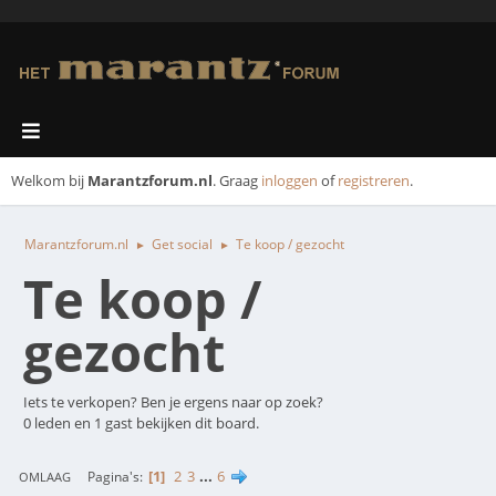
Welkom bij
Marantzforum.nl
. Graag
inloggen
of
registreren
.
Marantzforum.nl
Get social
Te koop / gezocht
►
►
Te koop /
gezocht
Iets te verkopen? Ben je ergens naar op zoek?
0 leden en 1 gast bekijken dit board.
1
2
3
...
6
Pagina's
OMLAAG