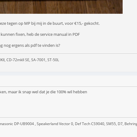
ze tegen op MP bij mij in de buurt, voor €15,- gekocht.
e kunnen fixen, heb de service manual in PDF
 nog ergens als pdf te vinden is?
II, CD-72mkII SE, SA-7001, ST-50L
jken, maar ik snap wel dat je die 100% wil hebben
nasonic DP-UB9004 , Speakerland Vector 0, Def Tech CS9040, SM55, D7, Behring