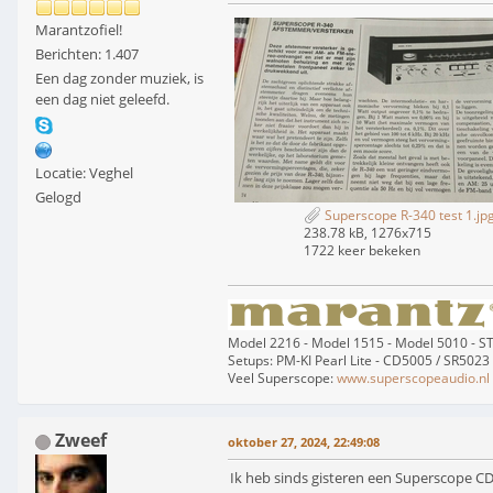
Marantzofiel!
Berichten: 1.407
Een dag zonder muziek, is
een dag niet geleefd.
Locatie: Veghel
Gelogd
Superscope R-340 test 1.jp
238.78 kB, 1276x715
1722 keer bekeken
Model 2216 - Model 1515 - Model 5010 - 
Setups: PM-KI Pearl Lite - CD5005 / SR5023
Veel Superscope:
www.superscopeaudio.nl
Zweef
oktober 27, 2024, 22:49:08
Ik heb sinds gisteren een Superscope C