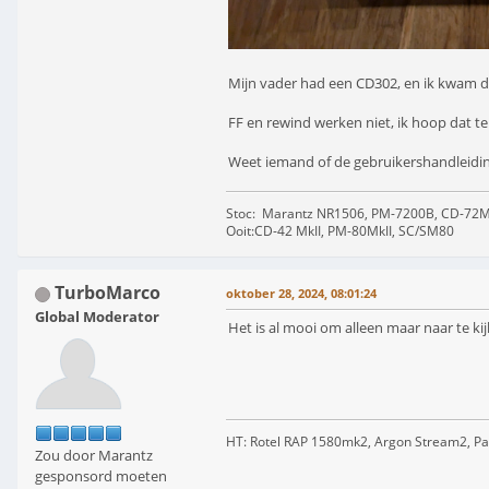
Mijn vader had een CD302, en ik kwam de
FF en rewind werken niet, ik hoop dat t
Weet iemand of de gebruikershandleiding
Stoc: Marantz NR1506, PM-7200B, CD-72MK
Ooit:CD-42 MkII, PM-80MkII, SC/SM80
TurboMarco
oktober 28, 2024, 08:01:24
Global Moderator
Het is al mooi om alleen maar naar te ki
HT: Rotel RAP 1580mk2, Argon Stream2, Pa
Zou door Marantz
gesponsord moeten