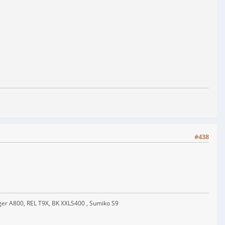
#438
er A800, REL T9X, BK XXLS400 , Sumiko S9