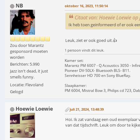
NB
oktober 16, 2023, 11:50:14
Citaat van: Hoewie Loewie op 
Ik heb toen geïnformeerd of er ook ee
Leuk, ziet er ook goed uit.👍
Zou door Marantz
1 persoon vindt dit leuk.
gesponsord moeten
worden
Kamer set:
Berichten: 5.990
Marantz PM 6007 - Q Acoustics 3050 - Infin
Pioneer DV-50LX- Bluetooth BLS- B11.
Jazz isn't dead, it just
Sennheisser HD 700 en Sony BlueRay.
smells funny.
Locatie: Flevoland
Slaapkamer:
PM 6004, Mistral Bow 3, Philips cd 723, Da
Gelogd
Hoewie Loewie
juli 21, 2024, 13:48:39
Hoi. Ik zat vandaag een oud exemplaar v
van dat tijdschrift. Leuk om door te kij