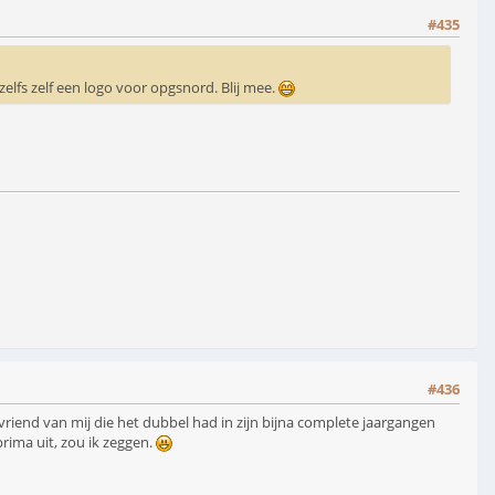
#435
lfs zelf een logo voor opgsnord. Blij mee.
#436
riend van mij die het dubbel had in zijn bijna complete jaargangen
rima uit, zou ik zeggen.