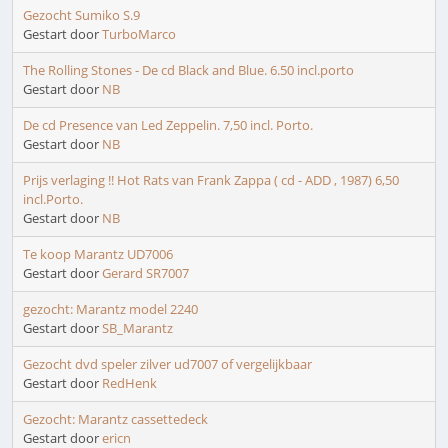
Gezocht Sumiko S.9
Gestart door
TurboMarco
The Rolling Stones - De cd Black and Blue. 6.50 incl.porto
Gestart door
NB
De cd Presence van Led Zeppelin. 7,50 incl. Porto.
Gestart door
NB
Prijs verlaging !! Hot Rats van Frank Zappa ( cd - ADD , 1987) 6,50
incl.Porto.
Gestart door
NB
Te koop Marantz UD7006
Gestart door
Gerard SR7007
gezocht: Marantz model 2240
Gestart door
SB_Marantz
Gezocht dvd speler zilver ud7007 of vergelijkbaar
Gestart door
RedHenk
Gezocht: Marantz cassettedeck
Gestart door
ericn