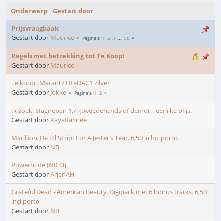
Onderwerp
/
Gestart door
Prijsvraagbaak
Gestart door
Maurice
1
2
3
...
58
Pagina's
Regels met betrekking tot Te Koop!
Gestart door
Maurice
Te koop : Marantz HD-DAC1 zilver
Gestart door
Jokke
1
2
Pagina's
Ik zoek: Magnepan 1.7i (tweedehands of demo) – eerlijke prijs.
Gestart door
KayaRahnee
Marillion. De cd Script For A Jester's Tear. 6,50 in lnc.porto.
Gestart door
NB
Powernode (N033)
Gestart door
ArjenAH
Grateful Dead - American Beauty. Digipack met 6 bonus tracks. 6,50
incl.porto
Gestart door
NB