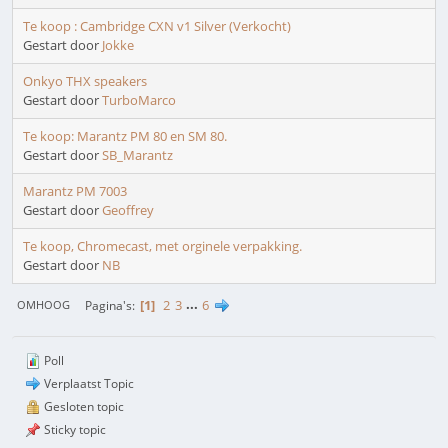
Te koop : Cambridge CXN v1 Silver (Verkocht)
Gestart door
Jokke
Onkyo THX speakers
Gestart door
TurboMarco
Te koop: Marantz PM 80 en SM 80.
Gestart door
SB_Marantz
Marantz PM 7003
Gestart door
Geoffrey
Te koop, Chromecast, met orginele verpakking.
Gestart door
NB
1
2
3
...
6
Pagina's
OMHOOG
Poll
Verplaatst Topic
Gesloten topic
Sticky topic