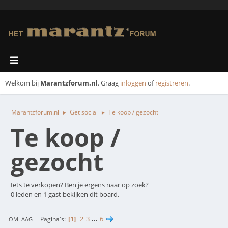
Welkom bij
Marantzforum.nl
. Graag
inloggen
of
registreren
.
Marantzforum.nl
Get social
Te koop / gezocht
►
►
Te koop /
gezocht
Iets te verkopen? Ben je ergens naar op zoek?
0 leden en 1 gast bekijken dit board.
1
2
3
...
6
Pagina's
OMLAAG