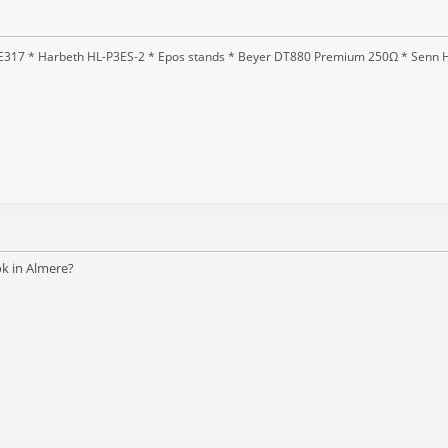
317 * Harbeth HL-P3ES-2 * Epos stands * Beyer DT880 Premium 250Ω * Senn HD2
ok in Almere?