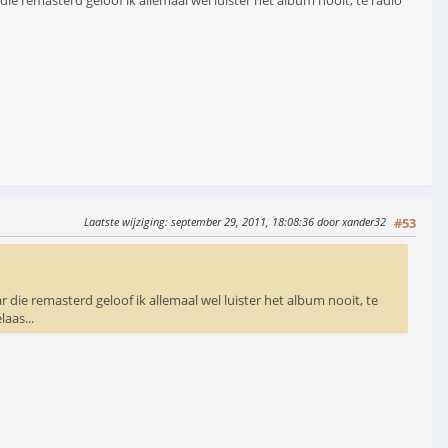
e remasterd geloof ik allemaal wel luister het album nooit, te radio
Laatste wijziging
: september 29, 2011, 18:08:36 door xander32
#53
die remasterd geloof ik allemaal wel luister het album nooit, te
aas...