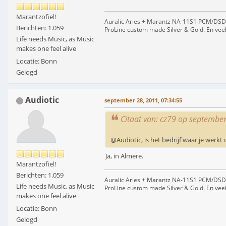
Marantzofiel!
Auralic Aries + Marantz NA-11S1 PCM/DSD s
Berichten: 1.059
ProLine custom made Silver & Gold. En ve
Life needs Music, as Music
makes one feel alive
Locatie: Bonn
Gelogd
Audiotic
september 28, 2011, 07:34:55
Citaat van: cz79 op septembe
@Audiotic, is het bedrijf waar je werkt
Ja, in Almere.
Marantzofiel!
Berichten: 1.059
Auralic Aries + Marantz NA-11S1 PCM/DSD s
Life needs Music, as Music
ProLine custom made Silver & Gold. En ve
makes one feel alive
Locatie: Bonn
Gelogd