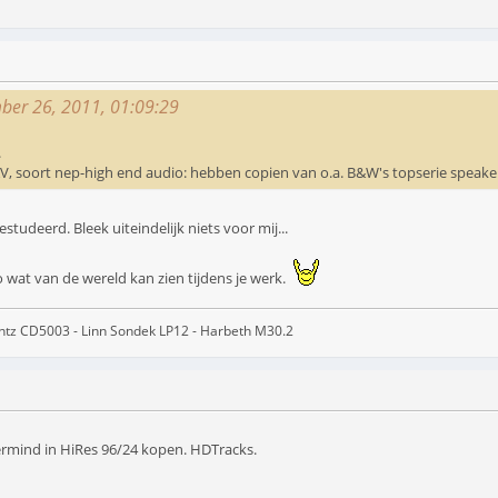
mber 26, 2011, 01:09:29
.
CAV, soort nep-high end audio: hebben copien van o.a. B&W's topserie speaker
studeerd. Bleek uiteindelijk niets voor mij...
zo wat van de wereld kan zien tijdens je werk.
ntz CD5003 - Linn Sondek LP12 - Harbeth M30.2
rmind in HiRes 96/24 kopen. HDTracks.