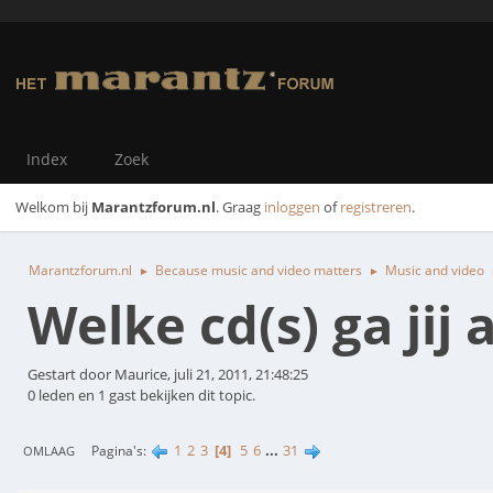
Index
Zoek
Welkom bij
Marantzforum.nl
. Graag
inloggen
of
registreren
.
Marantzforum.nl
Because music and video matters
Music and video
►
►
Welke cd(s) ga jij
Gestart door Maurice, juli 21, 2011, 21:48:25
0 leden en 1 gast bekijken dit topic.
1
2
3
4
5
6
...
31
Pagina's
OMLAAG