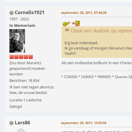
Cornelis1921
september 28, 2011, 07:44:28
1957 - 2022
In Memoriam
Citaat van: Audiotic op septe
Erg leuk inderdaad.
Ik ga vandaag of morgen Nirvana's Ne
Yeah!!!
Als een Hollandse bofkont in een Chines
Zou door Marantz
gesponsord moeten
worden
* CD6006 * SA8003 * PM8005 * Quantis QE
Berichten: 18.954
Ik ben niet tegen abortus.
Nee, de vrouw beslist.
Locatie: t Leidsche
Gelogd
Lars86
september 29, 2011, 13:55:56