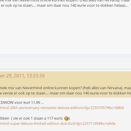
nele mix van Nevermind online kunnen kopen? (heb alles van Nirvana), maar di
e er ook op te staan.... maar om daar nou 140 eurie voor te dokken helaas...
ber 29, 2011, 13:55:56
ginele mix van Nevermind online kunnen kopen? (heb alles van Nirvana), maar 
we versie er ook op te staan.... maar om daar nou 140 eurie voor te dokken hel
CDWOW voor euri 11,99 ...
mind-20th-anniversary-remaster-deluxe-edition/dp/22557057#bc=68b0
hebben ( zie er ook 1 staan a 117 euris
)
mind-super-deluxe-limited-edition-4cd-dvd/dp/22571195#bc=e9de