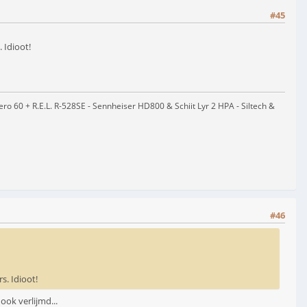
#45
 Idioot!
 60 + R.E.L. R-528SE - Sennheiser HD800 & Schiit Lyr 2 HPA - Siltech &
#46
s. Idioot!
ook verlijmd...