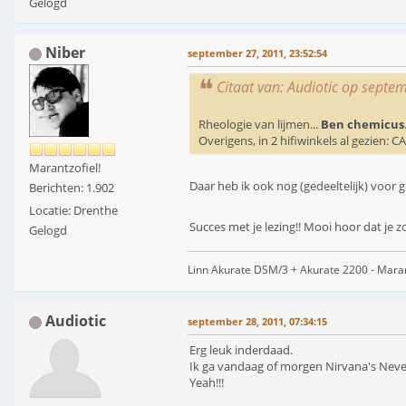
Gelogd
Niber
september 27, 2011, 23:52:54
Citaat van: Audiotic op septe
Rheologie van lijmen...
Ben chemicus
Overigens, in 2 hifiwinkels al gezien: 
Marantzofiel!
Daar heb ik ook nog (gedeeltelijk) voor ge
Berichten: 1.902
Locatie: Drenthe
Succes met je lezing!! Mooi hoor dat je 
Gelogd
Linn Akurate DSM/3 + Akurate 2200 - Mara
Audiotic
september 28, 2011, 07:34:15
Erg leuk inderdaad.
Ik ga vandaag of morgen Nirvana's Neve
Yeah!!!