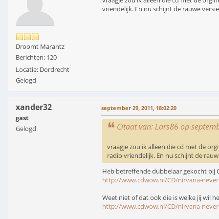
vraagje zou ik alleen die cd met de orgi
vriendelijk. En nu schijnt de rauwe versi
Droomt Marantz
Berichten: 120
Locatie: Dordrecht
Gelogd
xander32
september 29, 2011, 18:02:20
gast
Citaat van: Lars86 op septem
Gelogd
vraagje zou ik alleen die cd met de or
radio vriendelijk. En nu schijnt de rau
Heb betreffende dubbelaar gekocht bij 
http://www.cdwow.nl/CD/nirvana-never
Weet niet of dat ook die is welke jij wil 
http://www.cdwow.nl/CD/nirvana-never