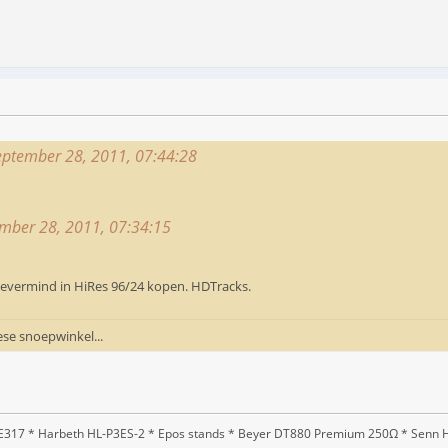
september 28, 2011, 07:44:28
tember 28, 2011, 07:34:15
Nevermind in HiRes 96/24 kopen. HDTracks.
ese snoepwinkel...
317 * Harbeth HL-P3ES-2 * Epos stands * Beyer DT880 Premium 250Ω * Senn HD2