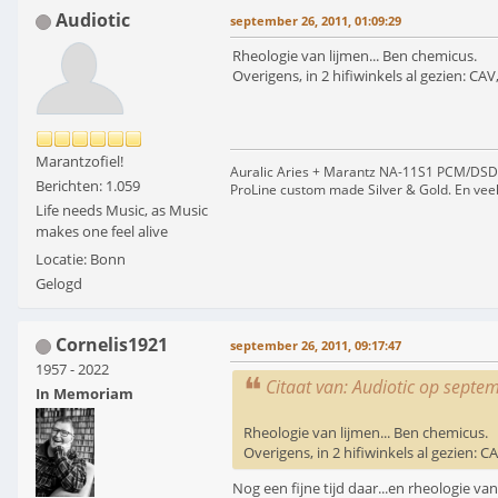
Audiotic
september 26, 2011, 01:09:29
Rheologie van lijmen... Ben chemicus.
Overigens, in 2 hifiwinkels al gezien: C
Marantzofiel!
Auralic Aries + Marantz NA-11S1 PCM/DSD s
Berichten: 1.059
ProLine custom made Silver & Gold. En ve
Life needs Music, as Music
makes one feel alive
Locatie: Bonn
Gelogd
Cornelis1921
september 26, 2011, 09:17:47
1957 - 2022
Citaat van: Audiotic op septe
In Memoriam
Rheologie van lijmen... Ben chemicus.
Overigens, in 2 hifiwinkels al gezien: 
Nog een fijne tijd daar...en rheologie v