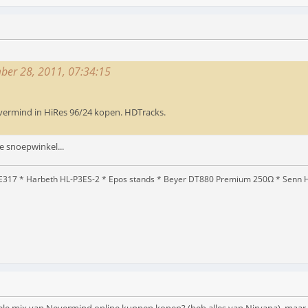
mber 28, 2011, 07:34:15
vermind in HiRes 96/24 kopen. HDTracks.
e snoepwinkel...
317 * Harbeth HL-P3ES-2 * Epos stands * Beyer DT880 Premium 250Ω * Senn HD2