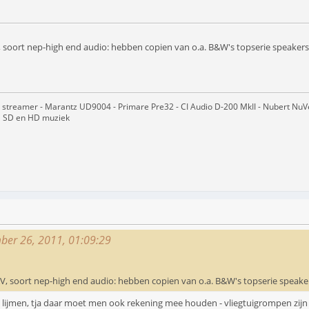
AV, soort nep-high end audio: hebben copien van o.a. B&W's topserie speakers.
treamer - Marantz UD9004 - Primare Pre32 - CI Audio D-200 MkII - Nubert NuVero
el SD en HD muziek
mber 26, 2011, 01:09:29
CAV, soort nep-high end audio: hebben copien van o.a. B&W's topserie speaker
an lijmen, tja daar moet men ook rekening mee houden - vliegtuigrompen zijn 