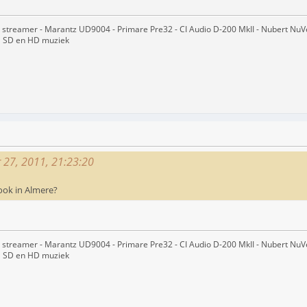
treamer - Marantz UD9004 - Primare Pre32 - CI Audio D-200 MkII - Nubert NuVero
el SD en HD muziek
r 27, 2011, 21:23:20
 ook in Almere?
treamer - Marantz UD9004 - Primare Pre32 - CI Audio D-200 MkII - Nubert NuVero
el SD en HD muziek