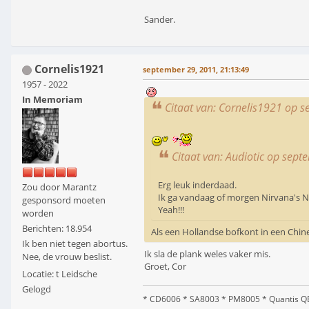
Sander.
Cornelis1921
september 29, 2011, 21:13:49
1957 - 2022
In Memoriam
Citaat van: Cornelis1921 op 
Citaat van: Audiotic op sep
Erg leuk inderdaad.
Zou door Marantz
Ik ga vandaag of morgen Nirvana's 
gesponsord moeten
Yeah!!!
worden
Berichten: 18.954
Als een Hollandse bofkont in een Chin
Ik ben niet tegen abortus.
Ik sla de plank weles vaker mis.
Nee, de vrouw beslist.
Groet, Cor
Locatie: t Leidsche
Gelogd
* CD6006 * SA8003 * PM8005 * Quantis QE