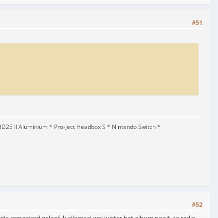
#51
5 II Aluminium * Pro-Ject Headbox S * Nintendo Switch *
#52