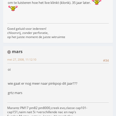
om te luisteren hoe het live klinkt (klonk). 35 jaar later.
Goed geluid voor iedereen!
chloorvrij, zonder perforatie,
op het juiste moment de juiste witruimte
mars
mei 27, 2008, 11:12:10
#34
oi
wie gaat er nog meer naar pinkpop dit jaar???
grtz mars
Marantz PM17 pm82 pm8000,creek evo,classe cap101-
cap151,naim nait 5i +verschillende nac en nap's