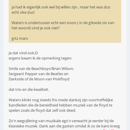
ja had ik eigenlijk ook wel bij willen zijn , maar het was dus
echt oke dus!
Waters is ondertussen echt een icoon ( in de g9oede zin van
het woord) vind je ook niet?
grtz mars
Ja dat vind ook,D
ergens kwam ik de opmerking tegen:
Smile van de Beachboys/Brian Wilson,
Sergeant Pepper van de Beatles en
Darkside of de Moon van Pinkfloyd
dat trio en die kwaliteit.
Waters klinkt nog steeds fris mede dankzij zijn voortreffelijke
bandleden die de bereidheid hebben muziek van de floyd te
spelen zoals de floyd dat zelf ook deed.
Zo'n wegcijfering van muzikale ego's verwacht je eerder bij de
klassieke muziek. Dank aan die gasten omdat ik zo de kans kreeg