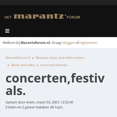
Welkom bij
Marantzforum.nl
. Graag
inloggen
of
registreren
.
Marantzforum.nl
Because music and video matters
►
Music and video
concerten,festivals.
►
►
concerten,festiv
als.
Gestart door erwin, maart 03, 2007, 12:52:40
0 leden en 2 gasten bekijken dit topic.