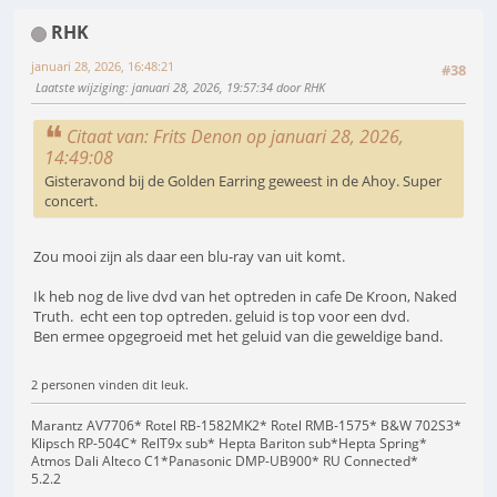
RHK
januari 28, 2026, 16:48:21
#38
Laatste wijziging
: januari 28, 2026, 19:57:34 door RHK
Citaat van: Frits Denon op januari 28, 2026,
14:49:08
Gisteravond bij de Golden Earring geweest in de Ahoy. Super
concert.
Zou mooi zijn als daar een blu-ray van uit komt.
Ik heb nog de live dvd van het optreden in cafe De Kroon, Naked
Truth. echt een top optreden. geluid is top voor een dvd.
Ben ermee opgegroeid met het geluid van die geweldige band.
2 personen vinden dit leuk.
Marantz AV7706* Rotel RB-1582MK2* Rotel RMB-1575* B&W 702S3*
Klipsch RP-504C* RelT9x sub* Hepta Bariton sub*Hepta Spring*
Atmos Dali Alteco C1*Panasonic DMP-UB900* RU Connected*
5.2.2