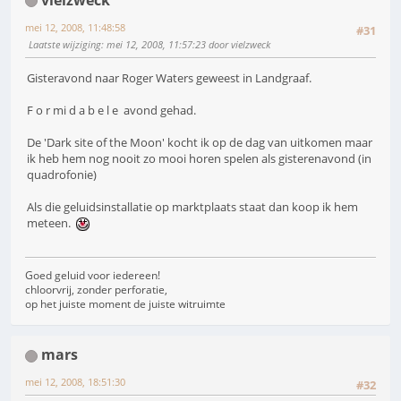
mei 12, 2008, 11:48:58
#31
Laatste wijziging
: mei 12, 2008, 11:57:23 door vielzweck
Gisteravond naar Roger Waters geweest in Landgraaf.
F o r mi d a b e l e avond gehad.
De 'Dark site of the Moon' kocht ik op de dag van uitkomen maar
ik heb hem nog nooit zo mooi horen spelen als gisterenavond (in
quadrofonie)
Als die geluidsinstallatie op marktplaats staat dan koop ik hem
meteen.
Goed geluid voor iedereen!
chloorvrij, zonder perforatie,
op het juiste moment de juiste witruimte
mars
mei 12, 2008, 18:51:30
#32