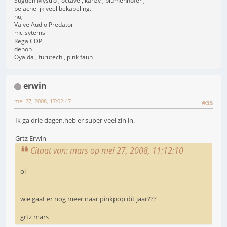
Sugden Mystro , octave , kanzy , blumenhofer ,
belachelijk veel bekabeling.
nu;
Valve Audio Predator
mc-sytems
Rega CDP
denon
Oyaida , furutech , pink faun
erwin
mei 27, 2008, 17:02:47
#35
Ik ga drie dagen,heb er super veel zin in.
Grtz Erwin
Citaat van: mars op mei 27, 2008, 11:12:10
oi
wie gaat er nog meer naar pinkpop dit jaar???
grtz mars