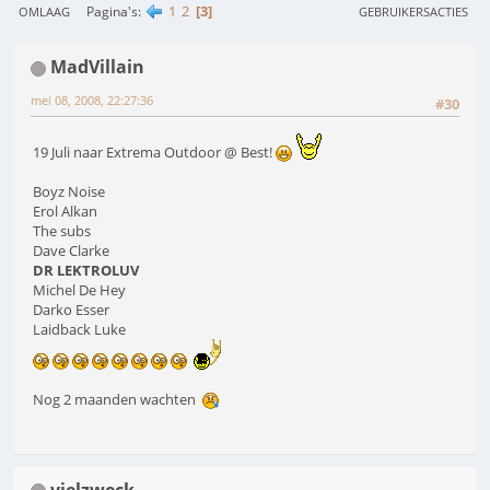
1
2
3
Pagina's
OMLAAG
GEBRUIKERSACTIES
MadVillain
mei 08, 2008, 22:27:36
#30
19 Juli naar Extrema Outdoor @ Best!
Boyz Noise
Erol Alkan
The subs
Dave Clarke
DR LEKTROLUV
Michel De Hey
Darko Esser
Laidback Luke
Nog 2 maanden wachten
vielzweck