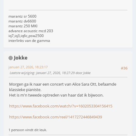
marantz sr 5600
marantz dv6600
marantz 250 MKI
advance acoustic mcd 203
iq7,iq3,iq6c,psw2500
interlinks van de gamma
Jokke
januari 27, 2026, 18:23:17
#36
Laatste wijziging
: januari 27, 2026, 18:27:29 door Jokke
Morgen ga ik naar een concert van Alice Sara Ott, befaamde
klassieke pianiste.
Het is m'n tweede optreden van haar dat ik bijwoon.
https://www.facebook.com/watch/?v=1602053304156415
https://www.facebook.com/reel/1417272446849439
1 persoon vindt dit leuk.