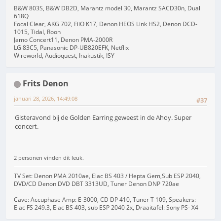
B&W 803S, B&W DB2D, Marantz model 30, Marantz SACD30n, Dual
618Q
Focal Clear, AKG 702, FiiO K17, Denon HEOS Link HS2, Denon DCD-
1015, Tidal, Roon
Jamo Concert11, Denon PMA-2000R
LG 83C5, Panasonic DP-UB820EFK, Netflix
Wireworld, Audioquest, Inakustik, ISY
Frits Denon
januari 28, 2026, 14:49:08
#37
Gisteravond bij de Golden Earring geweest in de Ahoy. Super
concert.
2 personen vinden dit leuk.
TV Set: Denon PMA 2010ae, Elac BS 403 / Hepta Gem,Sub ESP 2040,
DVD/CD Denon DVD DBT 3313UD, Tuner Denon DNP 720ae
Cave: Accuphase Amp: E-3000, CD DP 410, Tuner T 109, Speakers:
Elac FS 249.3, Elac BS 403, sub ESP 2040 2x, Draaitafel: Sony PS- X4