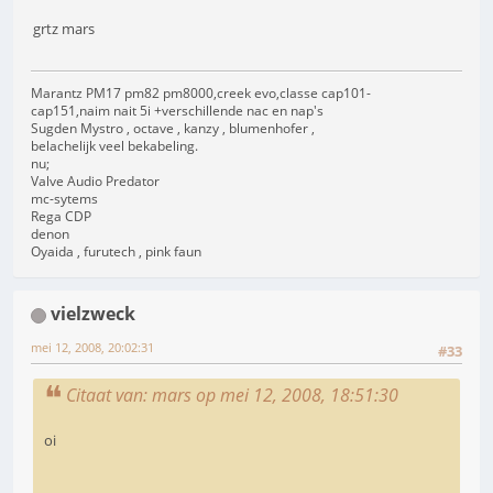
grtz mars
Marantz PM17 pm82 pm8000,creek evo,classe cap101-
cap151,naim nait 5i +verschillende nac en nap's
Sugden Mystro , octave , kanzy , blumenhofer ,
belachelijk veel bekabeling.
nu;
Valve Audio Predator
mc-sytems
Rega CDP
denon
Oyaida , furutech , pink faun
vielzweck
mei 12, 2008, 20:02:31
#33
Citaat van: mars op mei 12, 2008, 18:51:30
oi