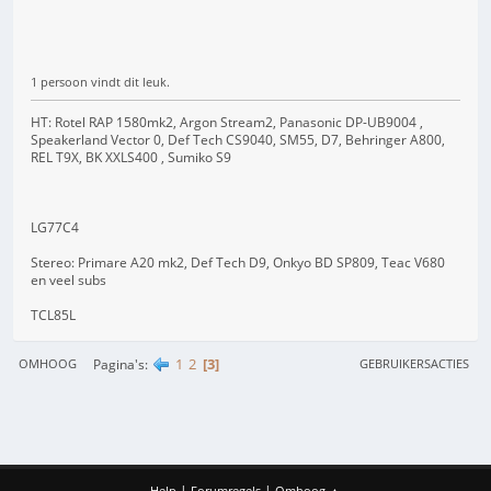
1 persoon vindt dit leuk.
HT: Rotel RAP 1580mk2, Argon Stream2, Panasonic DP-UB9004 ,
Speakerland Vector 0, Def Tech CS9040, SM55, D7, Behringer A800,
REL T9X, BK XXLS400 , Sumiko S9
LG77C4
Stereo: Primare A20 mk2, Def Tech D9, Onkyo BD SP809, Teac V680
en veel subs
TCL85L
1
2
3
Pagina's
OMHOOG
GEBRUIKERSACTIES
|
|
Help
Forumregels
Omhoog ▲