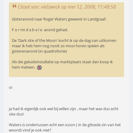
Citaat van: vielzweck op mei 12, 2008, 11:48:58
Gisteravond naar Roger Waters geweest in Landgraaf.
F o r mi d a b e l e avond gehad.
De 'Dark site of the Moon' kocht ik op de dag van uitkomen
maar ik heb hem nog nooit zo mooi horen spelen als
gisterenavond (in quadrofonie)
Als die geluidsinstallatie op marktplaats staat dan koop ik
hem meteen.
oi
ja had ik eigenlijk ook wel bij willen zijn , maar het was dus echt
oke dus!
Waters is ondertussen echt een icoon ( in de g9oede zin van het
woord) vind je ook niet?