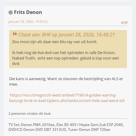
Frits Denon
januari 28, 2026, 19:35:52
#39
Citaat van: RHK op januari 28, 2026, 16:48:21
Zou mooi zijn als daar een blu-ray van uit komt.
Ik heb nog de live dvd van het optreden in cafe De Kroon,
Naked Truth. echt een top optreden. geluid is top voor een
dvd.
Die kans is aanwezig. Want ze steunen de bestrijding van ALS er
mee.
https://nos.nl/regio/zh-west/artikel/719614-golden-earring-
bezorgt-brok-in-keel-tijdens-afscheidsconcert-hele-zaal-werd-stil
2 personen vinden dit leuk.
TV Set: Denon PMA 2010ae, Elac BS 403 / Hepta Gem,Sub ESP 2040,
DVD/CD Denon DVD DBT 3313UD, Tuner Denon DNP 720ae