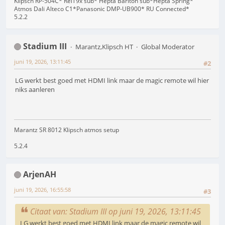
Klipsch RP-504C* RelT9x sub* Hepta Bariton sub*Hepta Spring*
Atmos Dali Alteco C1*Panasonic DMP-UB900* RU Connected*
5.2.2
Stadium III
Marantz,Klipsch HT
Global Moderator
juni 19, 2026, 13:11:45
#2
LG werkt best goed met HDMI link maar de magic remote wil hier
niks aanleren
Marantz SR 8012 Klipsch atmos setup
5.2.4
ArjenAH
juni 19, 2026, 16:55:58
#3
Citaat van: Stadium III op juni 19, 2026, 13:11:45
LG werkt best goed met HDMI link maar de magic remote wil