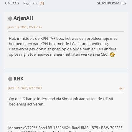
1
Pagina's
OMLAAG
GEBRUIKERSACTIES
ArjenAH
juni 19, 2026, 05:45:35
Heb inmiddels de KPN TV+ box, het was een probleempje met
het bedienen van KPN box met de LG afstandsbediening.
Het werkte gewoon niet goed op de oude manier. Een andere
oplossing is (de nieuwe manier) het laten werken via CEC.
RHK
juni 19, 2026, 09:33:00
#1
Op de LG kan je inderdaad via SimpLink aanzetten de HDMI
bediening activeren.
Marantz AV7706* Rotel RB-1582MK2* Rotel RMB-1575* B&W 702S3*