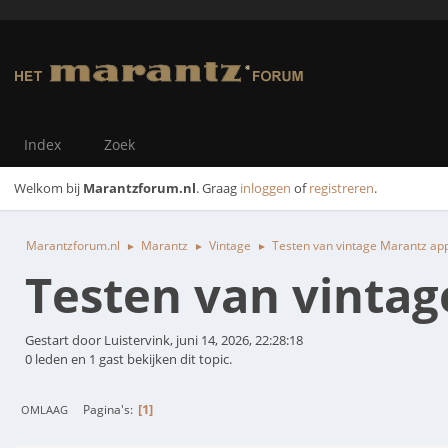
Index
Zoek
Welkom bij
Marantzforum.nl
. Graag
inloggen
of
registreren
.
Marantzforum.nl
Marantz
Vintage
Testen van vintage Marantz ap
►
►
►
Testen van vinta
Gestart door Luistervink, juni 14, 2026, 22:28:18
0 leden en 1 gast bekijken dit topic.
1
Pagina's
OMLAAG