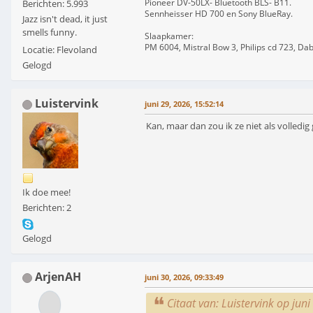
Pioneer DV-50LX- Bluetooth BLS- B11.
Berichten: 5.993
Sennheisser HD 700 en Sony BlueRay.
Jazz isn't dead, it just
smells funny.
Slaapkamer:
PM 6004, Mistral Bow 3, Philips cd 723, Da
Locatie: Flevoland
Gelogd
Luistervink
juni 29, 2026, 15:52:14
Kan, maar dan zou ik ze niet als volledi
Ik doe mee!
Berichten: 2
Gelogd
ArjenAH
juni 30, 2026, 09:33:49
Citaat van: Luistervink op jun