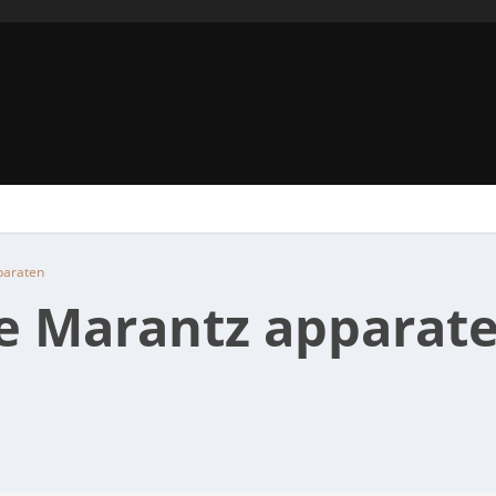
paraten
ge Marantz apparat