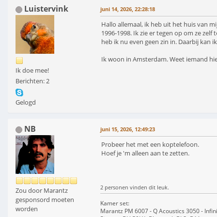
Luistervink
juni 14, 2026, 22:28:18
Hallo allemaal, ik heb uit het huis van 
1996-1998. Ik zie er tegen op om ze zelf
heb ik nu even geen zin in. Daarbij kan i
Ik woon in Amsterdam. Weet iemand hier
Ik doe mee!
Berichten: 2
Gelogd
NB
juni 15, 2026, 12:49:23
Probeer het met een koptelefoon.
Hoef je 'm alleen aan te zetten.
2 personen vinden dit leuk.
Zou door Marantz
gesponsord moeten
Kamer set:
worden
Marantz PM 6007 - Q Acoustics 3050 - Infin