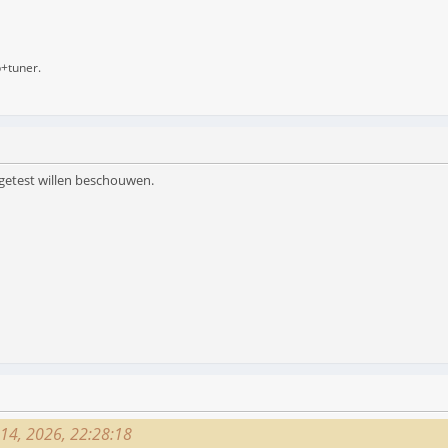
b+tuner.
g getest willen beschouwen.
i 14, 2026, 22:28:18