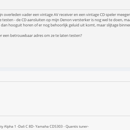
mijn overleden vader een vintage AV receiver en een vintage CD speler meege
 te testen - de CD aansluiten op mijn Denon versterker is nog wel te doen, m
k dan hooguit horen of er nog behoorlijk geluid uit komt, maar slijtage binnen
 een betrouwbaar adres om ze te laten testen?
ity Alpha 1 -Dali C 8D- Yamaha CDS303 - Quantis tuner-