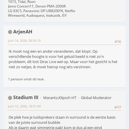
1015, Tidal, Roon
Jamo Concert11, Denon PMA-2000R
LG 83C5, Panasonic DP-UB820EFK, Netflix
Wireworld, Audioquest, Inakustik, ISY
ArjenAH
juni 14, 2026, 06:56:10
#16
Ik moet nog ėėn en ander veranderen, dat klopt. Op
verschillende hoogte is voor het geluid beeld is niet zo'n
probleem, dit lost Dirac Live wel op. Maar voor het gezicht is het
niet zo netjes, ik moet hierop nog iets verzinnen.
1 persoon vindt dit leuk.
Stadium III
Marantz,Klipsch HT
Global Moderator
juni 15, 2026, 18:51:44
#17
De plek hoe je luidsprekers staan in surround is de eerste basis
van de juiste surround bubble
Als je daarin wat simmetrie pakt kom je dus al een eind