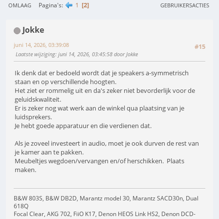
1
2
Pagina's
OMLAAG
GEBRUIKERSACTIES
Jokke
juni 14, 2026, 03:39:08
#15
Laatste wijziging
: juni 14, 2026, 03:45:58 door Jokke
Ik denk dat er bedoeld wordt dat je speakers a-symmetrisch
staan en op verschillende hoogten.
Het ziet er rommelig uit en da's zeker niet bevorderlijk voor de
geluidskwaliteit.
Er is zeker nog wat werk aan de winkel qua plaatsing van je
luidsprekers.
Je hebt goede apparatuur en die verdienen dat.
Als je zoveel investeert in audio, moet je ook durven de rest van
je kamer aan te pakken.
Meubeltjes wegdoen/vervangen en/of herschikken. Plaats
maken.
B&W 803S, B&W DB2D, Marantz model 30, Marantz SACD30n, Dual
618Q
Focal Clear, AKG 702, FiiO K17, Denon HEOS Link HS2, Denon DCD-