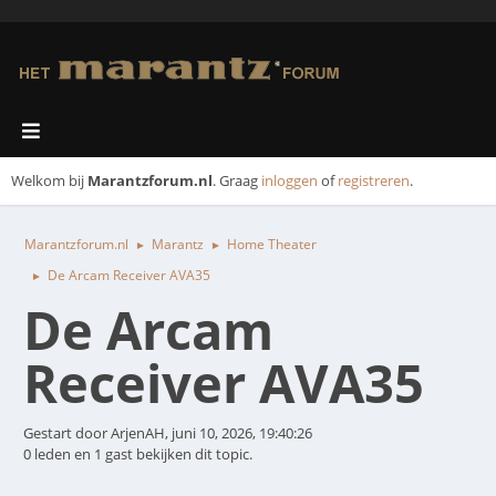
Welkom bij
Marantzforum.nl
. Graag
inloggen
of
registreren
.
Marantzforum.nl
Marantz
Home Theater
►
►
De Arcam Receiver AVA35
►
De Arcam
Receiver AVA35
Gestart door ArjenAH, juni 10, 2026, 19:40:26
0 leden en 1 gast bekijken dit topic.