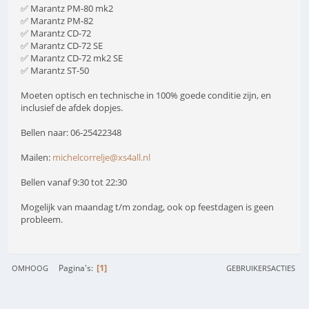
✅ Marantz PM-80 mk2
✅ Marantz PM-82
✅ Marantz CD-72
✅ Marantz CD-72 SE
✅ Marantz CD-72 mk2 SE
✅ Marantz ST-50
Moeten optisch en technische in 100% goede conditie zijn, en
inclusief de afdek dopjes.
Bellen naar: 06-25422348
Mailen:
michelcorrelje@xs4all.nl
Bellen vanaf 9:30 tot 22:30
Mogelijk van maandag t/m zondag, ook op feestdagen is geen
probleem.
1
Pagina's
OMHOOG
GEBRUIKERSACTIES