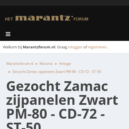
Welkom bij
Marantzforum.nl
. Graag
inloggen
of
registreren
.
Marantzforum.nl
Marantz
Vintage
►
►
Gezocht Zamac zijpanelen Zwart PM-80 - CD-72 - ST-50
►
Gezocht Zamac
zijpanelen Zwart
PM-80 - CD-72 -
ST-50